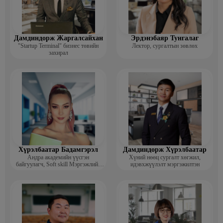
Дамдиндорж Жаргалсайхан
Эрдэнэбаяр Тунгалаг
"Startup Terminal" бизнес төвийн
Лектор, сургалтын зөвлөх
захирал
Хүрэлбаатар Бадамгэрэл
Дамдиндорж Хүрэлбаатар
Андра академийн үүсгэн
Хүний нөөц сургалт хөгжил,
байгуулагч, Soft skill Мэргэжлийн
идэвхжүүлэлт мэргэжилтэн
сургагч багш, Гоо зүйн ментор,
Монголын мисс, Топ модель