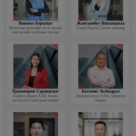
Ванжил Бэрцэцэг
Жангаанбуу Ишхандмаа
Монголын урлагийн сэтгэл заслын
Central Express, Талент менежер
мэргэжлийн холбооны тэргүүн
Цэдэнноров Саранцэцэг
Батмөнх Золбадрал
Ханбогд Ираета ХХК, Бизнес
Дижитал нэгдэл ХХК, гүйцэтгэх
хөгжүүлэлт хариуцсан захирал
захирал