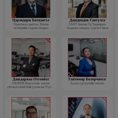
Цэрэндорж Батцэнгэл
Дашдондов Гантулга
Практикал даатгал, Нөхөн
ГАНТ Зөөлөн Ур Чадварын
төлбөрийн газрын захирал
Академи захирал, сургагч багш
Дашдаржаа Отгонбат
Гантөмөр Болорчимэг
/ОБЗЕРВ Консалтинг зөвлөх
Ахлах сургуулийн зөвлөх
үйлчилгээний байгууллагын Үүсгэн
байгуулагч, Гүйцэтгэх захирал/