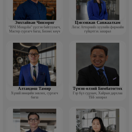
Энхтайван Чинзориг
Цэвээнжав Санжаалхам
“BNI Mongolia” үүсгэн байгуулагч,
Легас Атторнийз хуулийн фирмийн
Мастер сургагч багш, Бизнес көүч
гүйцэтгэх захирал
Алтандөш Тамир
Түмэн-өлзий Бямбатогтох
Хүний нөөцийн зөвлөх, сургагч
Гэр бүл судлаач, Хайрын дархлаа
багш
ТББ захирал