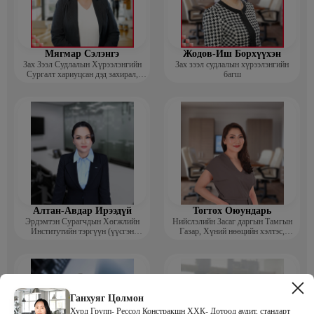
Мягмар Сэлэнгэ
Жодов-Иш Борхүүхэн
Зах Зээл Судлалын Хүрээлэнгийн
Зах зээл судлалын хүрээлэнгийн
Сургалт хариуцсан дэд захирал,
багш
“Экспорт” Академийн багш
Алтан-Авдар Ирээдүй
Тогтох Оюундарь
Эрдэмтэн Сурагчдын Хөгжлийн
Нийслэлийн Засаг даргын Тамгын
Институтийн тэргүүн (үүсгэн
Газар, Хүний нөөцийн хэлтэс,
байгуулагч)
Сургагч багш
Ганхуяг Цолмон
Хурд Групп- Рессол Констракшн ХХК- Дотоод аудит, стандарт