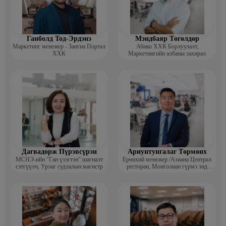
Ажлын туршлага:
• 2024-3сараас- Хурд Групп- Рессол Констракшн ХХК- Дотоод
аудит, стандарт хариуцсан ахлах менежер
• 2019-2024 он Тесо Пропертис Групп-Стандарт бодлогын менежер
• 2013-2016 он Монос групп- Бүтээгдэхүүний менежер
Ганболд Тод-Эрдэнэ
Мэндбаяр Төгөлдөр
• 2010-2013он Эрэл цементийн үйлдвэр- лаборант, химич
Маркетинг менежер - Зангиа Портал
Абико ХХК Борлуулалт,
ХХК
Маркетингийн албаны захирал
Дагвадорж Пүрэвсүрэн
Ариунтунгалаг Төрмөнх
МСНЭ-ийн "Ган үзэгтэн" шагналт
Ерөнхий менежер /Азиана Централ
сэтгүүлч, Урлаг судлалын магистр
ресторан, Монголиан гүрмэ энд
катеринг ХХК/