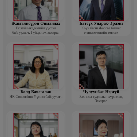
Жамъянсүрэн Оймандах
Батсүх Ундрах-Эрдэнэ
Ёс зүйн академийн үүсгэн
Көүч багш Жаргаа бизнес
байгуулагч, Гүйцэтгэх захирал
менежментийн зөвлөх
Болд Баясгалан
Чулуунбат Нэргүй
HR Consortium Үүсгэн байгуулагч
Зах зээл судлалын хүрээлэн,
Захирал