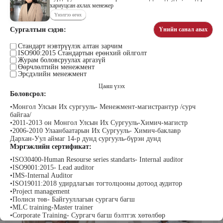
хариуцсан ахлах менежер
Үнэлгээ өгөх
Сургалтын сэдэв:
Үнийн санал авах
Цэдэндамба Нарантуяа
Бээжин Солонгоо
Наран анд консалтинг” ХХК-ийн
Стандарт нэвтрүүлэх алтан зарчим
Франклинкови Монгол ХХК
ISO900:2015 Стандартын ерөнхий ойлголт
Захирал
гүйцэтгэх захирал, Манлайллын
Журам боловсруулах аргазүй
трэйнер, олон улсын сургагч багш,
Өөрчлөлтийн менежмент
сэтгэлзүйч
Эрсдэлийн менежмент
Цааш үзэх
Боловсрол:
•Монгол Улсын Их сургууль- Менежмент-магистрантур /сурч
байгаа/
•2011-2013 он Монгол Улсын Их Сургууль-Химич-магистр
•2006-2010 Улаанбаатарын Их Сургууль- Химич-баклавр
Дархан-Уул аймаг 14-р дунд сургууль-бүрэн дунд
Мэргэжлийн сертификат:
Уранбор Сэмбэрүү
Энхбаатар Ичинхорлоо
Прус Центр ХХК-ийн Хяналт
Болор Үйлсийн Үндэс ТББ-ийн
•ISO30400-Human Resourse series standarts- Internal auditor
шинжилгээ үнэлгээний дарга
үүсгэн байгуулагч, Зүрх сэтгэлийн
•ISO9001:2015- Lead auditor
ISO4500; ISO9001 нэгдсэн
карьер сургалтын төвийн нийгмийн
•IMS-Internal Auditor
тогтолцооны хэрэгжүүлэгч
ажилтан, сургагч багш
•ISO19011:2018 удирдлагын тогтолцооны дотоод аудитор
•Project management
•Полиси төв- Байгууллагын сургагч багш
•MLC training-Master trainer
•Corporate Training- Сургагч багш бэлтгэх хөтөлбөр