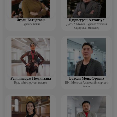
Ягаан Батцагаан
Цэдэвсүрэн Алтанзул
Сургагч багш
Далз ХХК-ын Сургалт хөгжил
хариуцсан менежер
Рэнчиндорж Номинзаяа
Баасан Мөнх-Эрдэнэ
Бүжгийн спортын мастер
BNI Монгол Академийн сургагч
багш