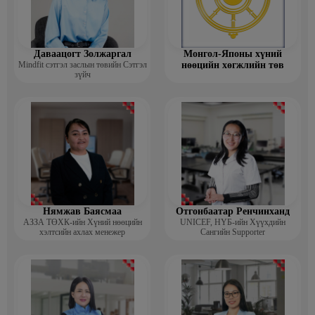
Даваацогт Золжаргал
Монгол-Японы хүний
Mindfit сэтгэл заслын төвийн Сэтгэл
нөөцийн хөгжлийн төв
зүйч
Нямжав Баясмаа
Отгонбаатар Ренчинханд
АЗЗА ТӨХК-ийн Хүний нөөцийн
UNIСЕF, НҮБ-ийн Хүүхдийн
хэлтсийн ахлах менежер
Сангийн Supporter