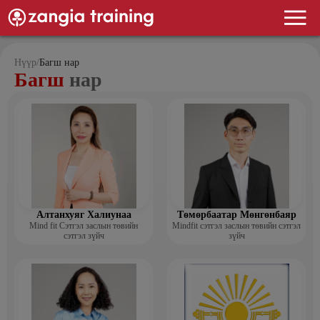
Нүүр
/
Багш нар
Багш
нар
Алтанхуяг Халиунаа
Төмөрбаатар Мөнгөнбаяр
Mind fit Сэтгэл заслын төвийн
Mindfit сэтгэл заслын төвийн сэтгэл
сэтгэл зүйч
зүйч