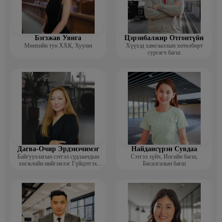
Бэгзжав Уянга
Цэрэнбалжир Отгонтүйн
Мөнхийн тун ХХК, Хуульч
Хүүхэд хамгааллын хөтөлбөрт
сургагч багш
Дагва-Очир Эрдэнэчимэг
Найдансүрэн Сувдаа
Байгууллагын сэтгэл судлаачдын
Сэтгэл зүйч, Иогийн багш,
хөгжлийн нийгэмлэг Гүйцэтгэх
Бясалгалын багш
захирал