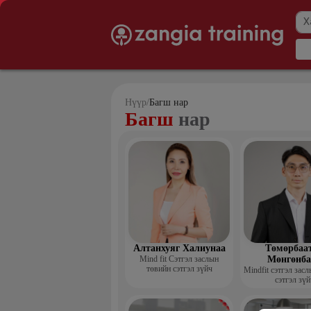
Нүүр
/
Багш нар
Багш
нар
Алтанхуяг Халиунаа
Төмөрбаа
Mind fit Сэтгэл заслын
Мөнгөнба
төвийн сэтгэл зүйч
Mindfit сэтгэл зас
сэтгэл зүй