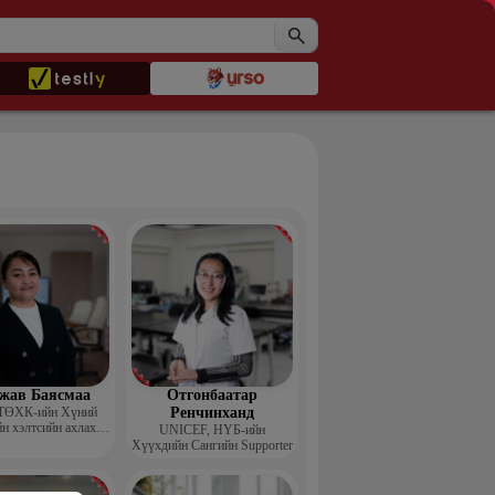
жав Баясмаа
Отгонбаатар
ТӨХК-ийн Хүний
Ренчинханд
н хэлтсийн ахлах
UNIСЕF, НҮБ-ийн
менежер
Хүүхдийн Сангийн Supporter