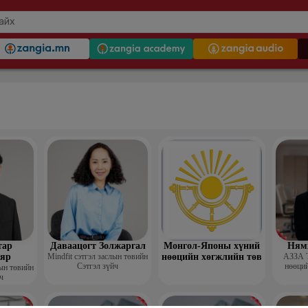
тар
Даваацогт Золжаргал
Монгол-Японы хүний
Ням
яр
Mindfit сэтгэл заслын төвийн
нөөцийн хөгжлийн төв
АЗЗА 
Сэтгэл зүйч
нөөций
лын төвийн
ч