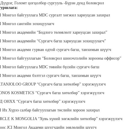
 Дүүрэг, Голомт цогцолбор сургууль -Бүрэн дунд боловсрол
уршлага:
CI Монгол байгууллага MDC сургалт хөгжил хариуцсан захирал
CI Монгол сангийн зохицуулагч
CI Монгол академийн “Бодлого төлөвлөлт хариуцсан захирал”
хүүхэн
CI Монгол академийн “Сургагч багш хариуцсан зохицуулагч”
Алтан-Авдар Ирээдүй
Тогтох Оюундарь
Ц
лалын
Эрдэмтэн Сурагчдын
Нийслэлийн Засаг даргын
Н
 багш
CI Монгол академи гурван одтой сургагч багш, танхимын шүүгч
Хөгжлийн Институтийн
Тамгын Газар, Хүний
Наран
тэргүүн (үүсгэн байгуулагч)
нөөцийн хэлтэс, Сургагч
ХХК
багш
CI Монгол байгууллагын “Боловсрол шинэчлэлийн хорооны оффисор”
CI Монгол байгууллага MDC төвийн бүсийн сургагч багш
CI Монгол академи бэлтгэл сургагч багш, танхимын шүүгч
ALTANJOLOO GROUP “Сургагч багш хөтөлбөр” хэрэгжүүлэгч
MONOS KOSMETICS “Сургагч багш хөтөлбөр” хэрэгжүүлэгч
ЗД ОНХХ “Сургагч багш хөтөлбөр” хэрэгжүүлэгч
ар
Ганболд Тод-Эрдэнэ
Мэндбаяр Төгөлдөр
Д
CI Их Хүрээ салбар байгууллагын төслийн хороон захирал
оо
Маркетинг менежер - Зангиа
Абико ХХК Борлуулалт,
П
Портал ХХК
Маркетингийн албаны
дэс ТББ-
МСНЭ-и
CIRCLE K MONGOLIA “Хувь хүний хөгжлийн хөтөлбөр” хэрэгжүүлэгч
захирал
агч, Зүрх
шагнал
сургалтын
суд
ноос JCI Монгол Академи шүүгчдийн зөвлөлийн шүүгч
ажилтан,