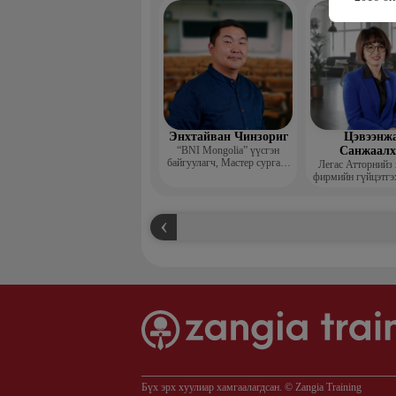
захирал
Энхтайван Чинзориг
Цэвээнж
“BNI Mongolia” үүсгэн
Санжаал
байгуулагч, Мастер сургагч
Легас Атторнийз
багш, Бизнес көүч
фирмийн гүйцэтгэ
Бүх эрх хуулиар хамгаалагдсан. © Zangia Training