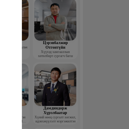
гзжав Уянга
Цэрэнбалжир
 тун ХХК, Хуульч
Отгонтүйн
Хүүхэд хамгааллын
хөтөлбөрт сургагч багш
рэлбаатар
Дамдиндорж
адамгэрэл
Хүрэлбаатар
академийн үүсгэн
Хүний нөөц сургалт хөгжил,
улагч, Soft skill
идэвхжүүлэлт мэргэжилтэн
ийн сургагч багш,