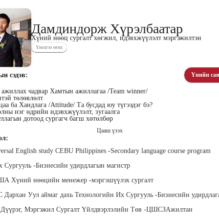
Дамдиндорж Хүрэлбаатар
Хүний нөөц сургалт хөгжил, идэвхжүүлэлт мэргэжилтэн
Үнэлгээ өгөх
уу
Цэдэнноров
Батмөнх Золбадрал
Цэрэн
аа
Саранцэцэг
Дижитал нэгдэл ХХК,
Практик
ын сэдэв:
Үнийн сан
гүйцэтгэх захирал
төлбөри
 Талент
Ханбогд Ираета ХХК,
Бизнес хөгжүүлэлт
 ажиллах чадвар Хамтын ажиллагаа /Team winner/
хариуцсан захирал
нтэй төлөвлөлт
аа ба Хандлага /Attitude/ Та бусдад юу түгээдэг бэ?
лны нэг өдрийн идэвхжүүлэлт, зугаалга
ллагын дотоод сургагч багш хөтөлбөр
Цааш үзэх
ол:
ersal English study CEBU Philippines -Secondary language course program
х Сургууль -Бизнесийн удирдлагын магистр
орчимэг
Жамъянсүрэн
Батсүх Ундрах-Эрдэнэ
Бол
А Хүний нөөцийн менежер -мэргэшүүлэх сургалт
н зөвлөх
Оймандах
Көүч багш Жаргаа бизнес
HR Co
менежментийн зөвлөх
Ёс зүйн академийн үүсгэн
Дархан Уул аймаг дахь Технологийн Их Сургууль -Бизнесийн удирдлаг
байгуулагч, Гүйцэтгэх
захирал
х Дүүрэг, Мэргэжил Сургалт Үйлдвэрлэлийн Төв -ЦШСЗАжилтан