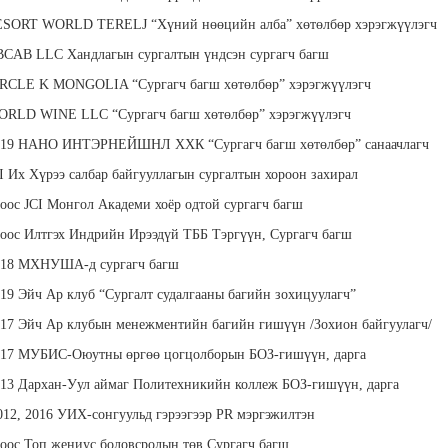
гш
RESORT WORLD TERELJ “Хүний нөөцийн алба” хөтөлбөр хэрэгжүүлэгч
BCAB LLC Хандлагын сургалтын үндсэн сургагч багш
IRCLE K MONGOLIA “Сургагч багш хөтөлбөр” хэрэгжүүлэгч
WORLD WINE LLC “Сургагч багш хөтөлбөр” хэрэгжүүлэгч
2019 НАНО ИНТЭРНЕЙШНЛ ХХК “Сургагч багш хөтөлбөр” санаачлагч
лтанзул
Рэнчиндорж
Баасан Мөнх-Эрдэнэ
Бэ
ургалт
Номинзаяа
BNI Монгол Академийн
Мөнхийн
CI Их Хүрээ салбар байгууллагын сургалтын хороон захирал
 менежер
сургагч багш
Бүжгийн спортын мастер
ноос JCI Монгол Академи хоёр одтой сургагч багш
ноос Илтгэх Индрийн Ирээдүй ТББ Тэргүүн, Сургагч багш
2018 МХНУША-д сургагч багш
019 Эйч Ар клуб “Сургалт судалгааны багийн зохицуулагч”
017 Эйч Ар клубын менежментийн багийн гишүүн /Зохион байгуулагч/
2017 МУБИС-Оюутны өргөө цогцолборын БОЗ-гишүүн, дарга
Сувдаа
Дамдиндорж
Эрдэнэбаяр Тунгалаг
Хү
013 Дархан-Уул аймаг Политехникийн коллеж БОЗ-гишүүн, дарга
ийн багш,
Жаргалсайхан
Лектор, сургалтын зөвлөх
Б
багш
"Startup Terminal" бизнес
Андра 
2012, 2016 УИХ-сонгуульд гэрээгээр PR мэргэжилтэн
төвийн захирал
байгу
Мэргэжл
ноос Топ жениус боловсролын төв Сургагч багш