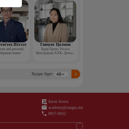
н ментор, Монголын
с, Топ модель
тогтох Итгэлт
Ганхуяг Цолмон
rate and personal
Хурд Групп- Рессол
lopment trainer
Констракшн ХХК- Дотоод
аудит, стандарт хариуцсан
ахлах менежер
Хуудас бүрт:
Багш болох
academy@zangia.mn
8057-0022