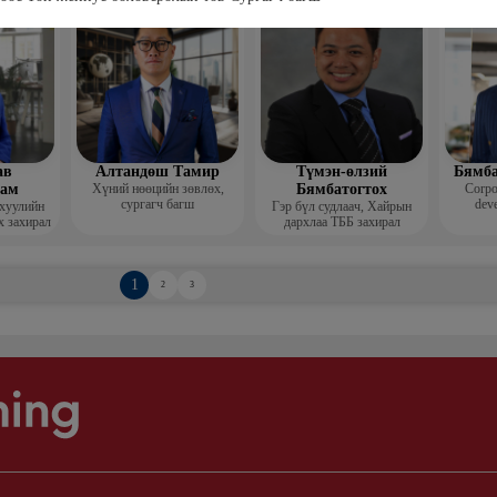
Гоо зүй
мис
ав
Алтандөш Тамир
Түмэн-өлзий
Бямба
хам
Хүний нөөцийн зөвлөх,
Бямбатогтох
Corpo
сургагч багш
deve
 хуулийн
Гэр бүл судлаач, Хайрын
х захирал
дархлаа ТББ захирал
1
2
3