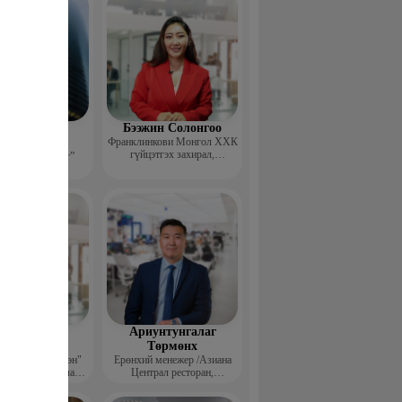
эдэндамба
Бээжин Солонгоо
арантуяа
Франклинкови Монгол ХХК
гүйцэтгэх захирал,
 анд консалтинг”
Манлайллын трэйнер, олон
-ийн Захирал
улсын сургагч багш,
сэтгэлзүйч
агвадорж
Ариунтунгалаг
үрэвсүрэн
Төрмөнх
йн "Ган үзэгтэн"
Ерөнхий менежер /Азиана
т сэтгүүлч, Урлаг
Централ ресторан,
лалын магистр
Монголиан гүрмэ энд
катеринг ХХК/