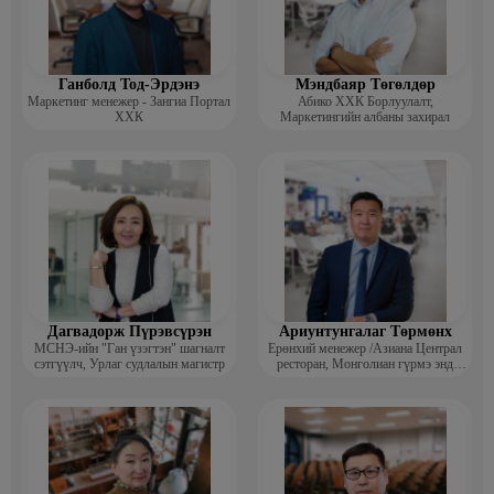
Ганболд Тод-Эрдэнэ
Мэндбаяр Төгөлдөр
Маркетинг менежер - Зангиа Портал
Абико ХХК Борлуулалт,
ХХК
Маркетингийн албаны захирал
Дагвадорж Пүрэвсүрэн
Ариунтунгалаг Төрмөнх
МСНЭ-ийн "Ган үзэгтэн" шагналт
Ерөнхий менежер /Азиана Централ
сэтгүүлч, Урлаг судлалын магистр
ресторан, Монголиан гүрмэ энд
катеринг ХХК/