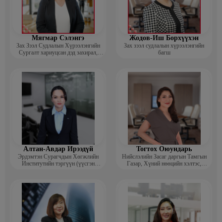
Мягмар Сэлэнгэ
Жодов-Иш Борхүүхэн
Зах Зээл Судлалын Хүрээлэнгийн
Зах зээл судлалын хүрээлэнгийн
Сургалт хариуцсан дэд захирал,
багш
“Экспорт” Академийн багш
Алтан-Авдар Ирээдүй
Тогтох Оюундарь
Эрдэмтэн Сурагчдын Хөгжлийн
Нийслэлийн Засаг даргын Тамгын
Институтийн тэргүүн (үүсгэн
Газар, Хүний нөөцийн хэлтэс,
байгуулагч)
Сургагч багш