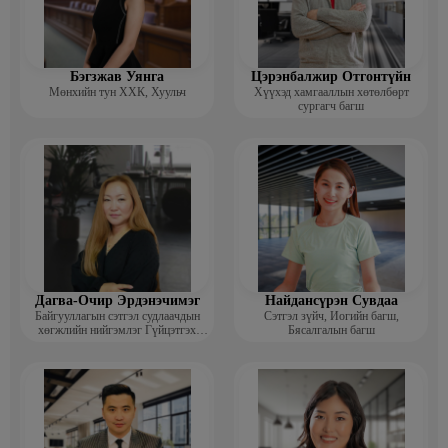
Бэгзжав Уянга
Цэрэнбалжир Отгонтүйн
Мөнхийн тун ХХК, Хуульч
Хүүхэд хамгааллын хөтөлбөрт
сургагч багш
Дагва-Очир Эрдэнэчимэг
Найдансүрэн Сувдаа
Байгууллагын сэтгэл судлаачдын
Сэтгэл зүйч, Иогийн багш,
хөгжлийн нийгэмлэг Гүйцэтгэх
Бясалгалын багш
захирал