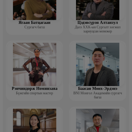
Ягаан Батцагаан
Цэдэвсүрэн Алтанзул
Сургагч багш
Далз ХХК-ын Сургалт хөгжил
хариуцсан менежер
Рэнчиндорж Номинзаяа
Баасан Мөнх-Эрдэнэ
Бүжгийн спортын мастер
BNI Монгол Академийн сургагч
багш