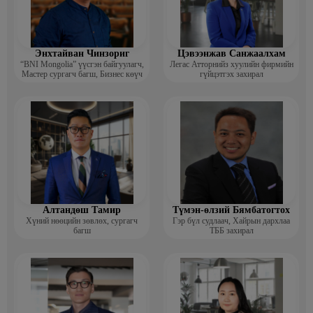
Энхтайван Чинзориг
Цэвээнжав Санжаалхам
“BNI Mongolia” үүсгэн байгуулагч,
Легас Атторнийз хуулийн фирмийн
Мастер сургагч багш, Бизнес көүч
гүйцэтгэх захирал
Алтандөш Тамир
Түмэн-өлзий Бямбатогтох
Хүний нөөцийн зөвлөх, сургагч
Гэр бүл судлаач, Хайрын дархлаа
багш
ТББ захирал