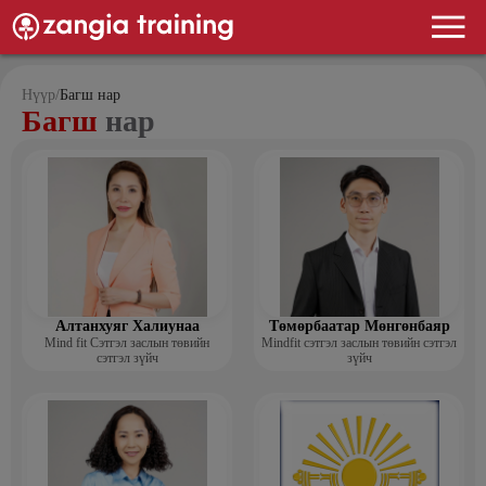
Нүүр
/
Багш нар
Багш
нар
Алтанхуяг Халиунаа
Төмөрбаатар Мөнгөнбаяр
Mind fit Сэтгэл заслын төвийн
Mindfit сэтгэл заслын төвийн сэтгэл
сэтгэл зүйч
зүйч