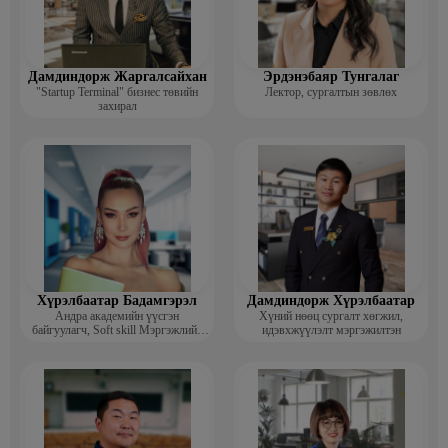
Дамдиндорж Жаргалсайхан
Эрдэнэбаяр Тунгалаг
"Startup Terminal" бизнес төвийн
Лектор, сургалтын зөвлөх
захирал
Хүрэлбаатар Бадамгэрэл
Дамдиндорж Хүрэлбаатар
Андра академийн үүсгэн
Хүний нөөц сургалт хөгжил,
байгуулагч, Soft skill Мэргэжлийн
идэвхжүүлэлт мэргэжилтэн
сургагч багш, Гоо зүйн ментор,
Монголын мисс, Топ модель