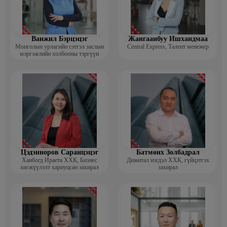
Ванжил Бэрцэцэг
Жангаанбуу Ишхандмаа
Монголын урлагийн сэтгэл заслын
Central Express, Талент менежер
мэргэжлийн холбооны тэргүүн
Цэдэнноров Саранцэцэг
Батмөнх Золбадрал
Ханбогд Ираета ХХК, Бизнес
Дижитал нэгдэл ХХК, гүйцэтгэх
хөгжүүлэлт хариуцсан захирал
захирал