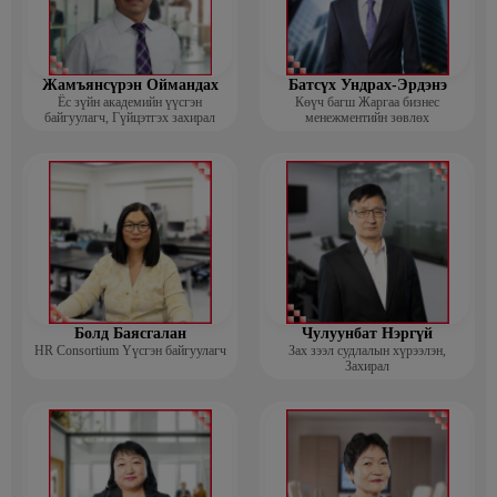
Жамъянсүрэн Оймандах
Батсүх Ундрах-Эрдэнэ
Ёс зүйн академийн үүсгэн
Көүч багш Жаргаа бизнес
байгуулагч, Гүйцэтгэх захирал
менежментийн зөвлөх
Болд Баясгалан
Чулуунбат Нэргүй
HR Consortium Үүсгэн байгуулагч
Зах зээл судлалын хүрээлэн,
Захирал