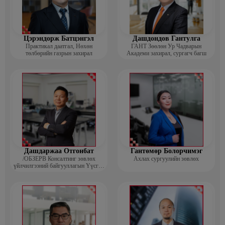
Цэрэндорж Батцэнгэл
Дашдондов Гантулга
Практикал даатгал, Нөхөн
ГАНТ Зөөлөн Ур Чадварын
төлбөрийн газрын захирал
Академи захирал, сургагч багш
Дашдаржаа Отгонбат
Гантөмөр Болорчимэг
/ОБЗЕРВ Консалтинг зөвлөх
Ахлах сургуулийн зөвлөх
үйлчилгээний байгууллагын Үүсгэн
байгуулагч, Гүйцэтгэх захирал/