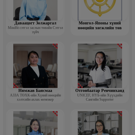
Даваацогт Золжаргал
Монгол-Японы хүний
Mindfit сэтгэл заслын төвийн Сэтгэл
нөөцийн хөгжлийн төв
зүйч
Нямжав Баясмаа
Отгонбаатар Ренчинханд
АЗЗА ТӨХК-ийн Хүний нөөцийн
UNIСЕF, НҮБ-ийн Хүүхдийн
хэлтсийн ахлах менежер
Сангийн Supporter