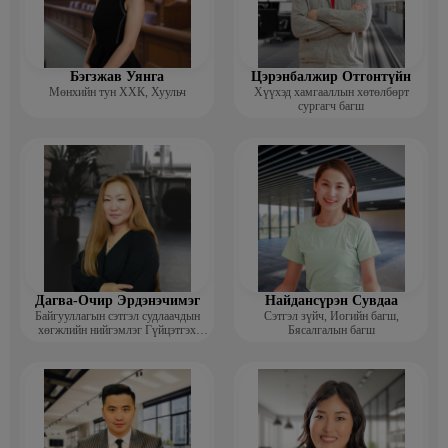
Бэгзжав Уянга
Цэрэнбалжир Отгонтүйн
Мөнхийн тун ХХК, Хуульч
Хүүхэд хамгааллын хөтөлбөрт
сургагч багш
Дагва-Очир Эрдэнэчимэг
Найдансүрэн Сувдаа
Байгууллагын сэтгэл судлаачдын
Сэтгэл зүйч, Иогийн багш,
хөгжлийн нийгэмлэг Гүйцэтгэх
Бясалгалын багш
захирал