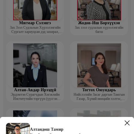
Мягмар Сэлэнгэ
Жодов-Иш Борхүүхэн
Зах Зээл Судлалын Хүрээлэнгийн
Зах зээл судлалын хүрээлэнгийн
Сургалт хариуцсан дэд захирал,
багш
“Экспорт” Академийн багш
Алтан-Авдар Ирээдүй
Тогтох Оюундарь
Эрдэмтэн Сурагчдын Хөгжлийн
Нийслэлийн Засаг даргын Тамгын
Институтийн тэргүүн (үүсгэн
Газар, Хүний нөөцийн хэлтэс,
байгуулагч)
Сургагч багш
Алтандөш Тамир