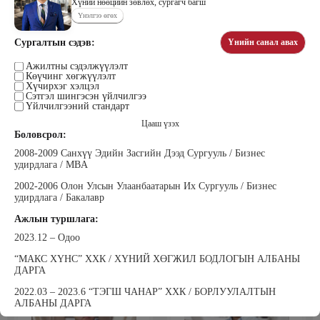
Хүний нөөцийн зөвлөх, сургагч багш
Үнэлгээ өгөх
Сургалтын сэдэв:
Үнийн санал авах
Цэдэндамба Нарантуяа
Бээжин Солонгоо
Наран анд консалтинг” ХХК-ийн
Ажилтны сэдэлжүүлэлт
Франклинкови Монгол ХХК
Көүчинг хөгжүүлэлт
Захирал
гүйцэтгэх захирал, Манлайллын
Хүчирхэг хэлцэл
трэйнер, олон улсын сургагч багш,
Сэтгэл шингэсэн үйлчилгээ
сэтгэлзүйч
Үйлчилгээний стандарт
Цааш үзэх
Боловсрол:
2008-2009 Санхүү Эдийн Засгийн Дээд Сургууль / Бизнес
удирдлага / MBA
2002-2006 Олон Улсын Улаанбаатарын Их Сургууль / Бизнес
удирдлага / Бакалавр
Уранбор Сэмбэрүү
Энхбаатар Ичинхорлоо
Ажлын туршлага:
Прус Центр ХХК-ийн Хяналт
Болор Үйлсийн Үндэс ТББ-ийн
шинжилгээ үнэлгээний дарга
үүсгэн байгуулагч, Зүрх сэтгэлийн
2023.12 – Одоо
ISO4500; ISO9001 нэгдсэн
карьер сургалтын төвийн нийгмийн
тогтолцооны хэрэгжүүлэгч
ажилтан, сургагч багш
“МАКС ХҮНС” ХХК / ХҮНИЙ ХӨГЖИЛ БОДЛОГЫН АЛБАНЫ
ДАРГА
2022.03 – 2023.6 “ТЭГШ ЧАНАР” ХХК / БОРЛУУЛАЛТЫН
АЛБАНЫ ДАРГА