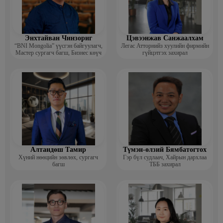
Энхтайван Чинзориг
Цэвээнжав Санжаалхам
“BNI Mongolia” үүсгэн байгуулагч,
Легас Атторнийз хуулийн фирмийн
Мастер сургагч багш, Бизнес көүч
гүйцэтгэх захирал
Алтандөш Тамир
Түмэн-өлзий Бямбатогтох
Хүний нөөцийн зөвлөх, сургагч
Гэр бүл судлаач, Хайрын дархлаа
багш
ТББ захирал