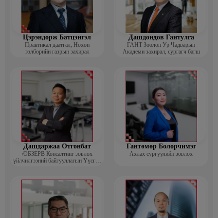
Цэрэндорж Батцэнгэл
Дашдондов Гантулга
Практикал даатгал, Нөхөн
ГАНТ Зөөлөн Ур Чадварын
төлбөрийн газрын захирал
Академи захирал, сургагч багш
Дашдаржаа Отгонбат
Гантөмөр Болорчимэг
/ОБЗЕРВ Консалтинг зөвлөх
Ахлах сургуулийн зөвлөх
үйлчилгээний байгууллагын Үүсгэн
байгуулагч, Гүйцэтгэх захирал/