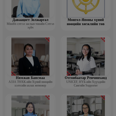
Даваацогт Золжаргал
Монгол-Японы хүний
Mindfit сэтгэл заслын төвийн Сэтгэл
нөөцийн хөгжлийн төв
зүйч
Нямжав Баясмаа
Отгонбаатар Ренчинханд
АЗЗА ТӨХК-ийн Хүний нөөцийн
UNIСЕF, НҮБ-ийн Хүүхдийн
хэлтсийн ахлах менежер
Сангийн Supporter