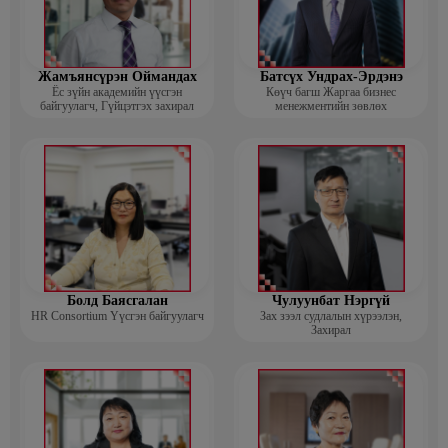
Жамъянсүрэн Оймандах
Батсүх Ундрах-Эрдэнэ
Ёс зүйн академийн үүсгэн
Көүч багш Жаргаа бизнес
байгуулагч, Гүйцэтгэх захирал
менежментийн зөвлөх
Болд Баясгалан
Чулуунбат Нэргүй
HR Consortium Үүсгэн байгуулагч
Зах зээл судлалын хүрээлэн,
Захирал