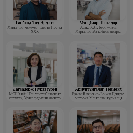
2019.11-2022.04 “НОМИН ХОЛДИНГ” ХХК / СУРГАЛТ
ХӨГЖЛИЙН ХЭЛТСИЙН ДАРГА
2018.2-2019.6 “НАНО ИНТЕРНЭЙШНЛ” ХХК / ХҮНИЙ
ХӨГЖЛИЙН АЛБАНЫ ДАРГА
Ганболд Тод-Эрдэнэ
Мэндбаяр Төгөлдөр
Маркетинг менежер - Зангиа Портал
Абико ХХК Борлуулалт,
2013-2017.6 “СКАЙ ХАЙПЕРМАРКЕТ” ХХК / ХҮНИЙ
ХХК
Маркетингийн албаны захирал
НӨӨЦИЙН АЛБАНЫ ДАРГА
2012.8-2013.6 “СКАЙ ТРЕЙДИНГ” ХХК / ХҮНИЙ НӨӨЦИЙН
АХЛАХ МЕНЕЖЕР
2011.8-2012.8 “СКАЙ ТРЕЙДИНГ” ХХК / СУРГАЛТЫН
МЕНЕЖЕР
Дагвадорж Пүрэвсүрэн
Ариунтунгалаг Төрмөнх
МСНЭ-ийн "Ган үзэгтэн" шагналт
Ерөнхий менежер /Азиана Централ
сэтгүүлч, Урлаг судлалын магистр
ресторан, Монголиан гүрмэ энд
катеринг ХХК/