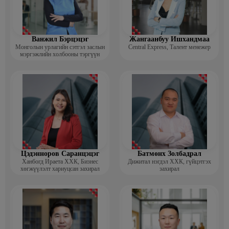
Ванжил Бэрцэцэг
Жангаанбуу Ишхандмаа
Монголын урлагийн сэтгэл заслын
Central Express, Талент менежер
мэргэжлийн холбооны тэргүүн
Цэдэнноров Саранцэцэг
Батмөнх Золбадрал
Ханбогд Ираета ХХК, Бизнес
Дижитал нэгдэл ХХК, гүйцэтгэх
хөгжүүлэлт хариуцсан захирал
захирал