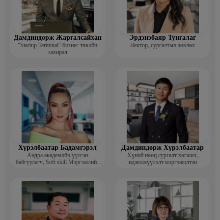
Дамдиндорж Жаргалсайхан
Эрдэнэбаяр Тунгалаг
"Startup Terminal" бизнес төвийн
Лектор, сургалтын зөвлөх
захирал
Хүрэлбаатар Бадамгэрэл
Дамдиндорж Хүрэлбаатар
Андра академийн үүсгэн
Хүний нөөц сургалт хөгжил,
байгуулагч, Soft skill Мэргэжлийн
идэвхжүүлэлт мэргэжилтэн
сургагч багш, Гоо зүйн ментор,
Монголын мисс, Топ модель