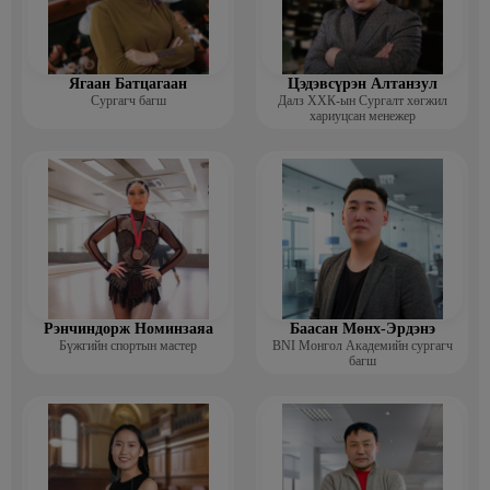
Ягаан Батцагаан
Цэдэвсүрэн Алтанзул
Сургагч багш
Далз ХХК-ын Сургалт хөгжил
хариуцсан менежер
Рэнчиндорж Номинзаяа
Баасан Мөнх-Эрдэнэ
Бүжгийн спортын мастер
BNI Монгол Академийн сургагч
багш