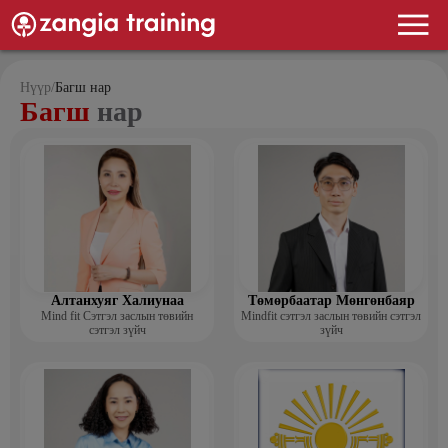
Нүүр
/
Багш нар
Багш
нар
Алтанхуяг Халиунаа
Төмөрбаатар Мөнгөнбаяр
Mind fit Сэтгэл заслын төвийн
Mindfit сэтгэл заслын төвийн сэтгэл
сэтгэл зүйч
зүйч