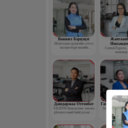
Ванжил Бэрцэцэг
Жангаанб
Монголын урлагийн сэтгэл
Ишхандм
заслын мэргэжлийн
Central Express,
холбооны тэргүүн
менежер
Дашдаржаа Отгонбат
Гантөмөр Бол
/ОБЗЕРВ Консалтинг зөвлөх
Ахлах сургуулий
үйлчилгээний байгууллагын
Үүсгэн байгуулагч,
Гүйцэтгэх захирал/