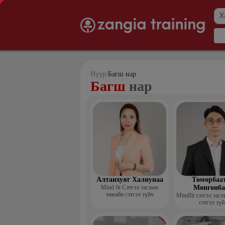
Нүүр
/
Багш нар
Багш
нар
Алтанхуяг Халиунаа
Төмөрбаа
Mind fit Сэтгэл заслын
Мөнгөнба
төвийн сэтгэл зүйч
Mindfit сэтгэл зас
сэтгэл зүй