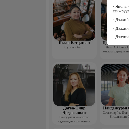
сургагч ба
· Японы
сайжруул
· Дэлхий
· Дэлхи
· Дэлхий
Ягаан Батцагаан
Цэдэвсүрэн А
Сургагч багш
Далз ХХК-ын С
хөгжил хариуцсан
Дагва-Очир
Найдансүрэн 
Эрдэнэчимэг
Сэтгэл зүйч, Иог
Бясалгалын 
Байгууллагын сэтгэл
судлаачдын хөгжлийн
нийгэмлэг Гүйцэтгэх