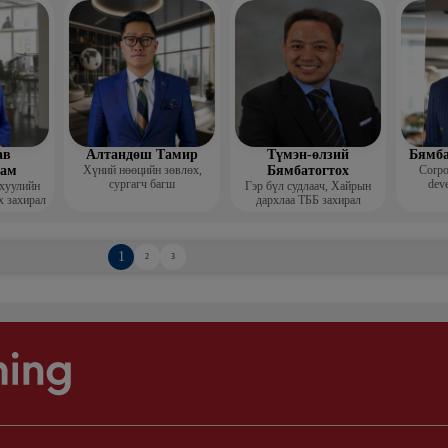
Гоо зүй
мис
ав
Алтандөш Тамир
Түмэн-өлзий
Бямба
хам
Хүний нөөцийн зөвлөх,
Бямбатогтох
Corpo
сургагч багш
deve
 хуулийн
Гэр бүл судлаач, Хайрын
х захирал
дархлаа ТББ захирал
1
2
3