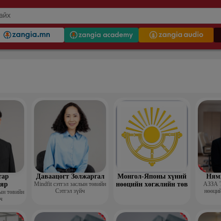
тар
Даваацогт Золжаргал
Монгол-Японы хүний
Ням
яр
Mindfit сэтгэл заслын төвийн
нөөцийн хөгжлийн төв
АЗЗА 
Сэтгэл зүйч
нөөций
лын төвийн
ч