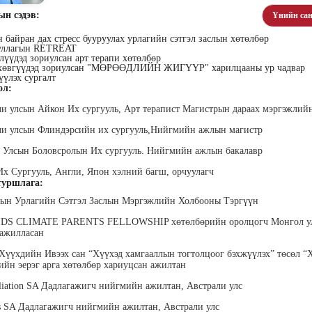
ын сэдэв:
Үнийн сан
байран дах стресс бууруулах урлагийн сэтгэл заслын хөтөлбөр
уллагын RETREAT
лүүдэд зориулсан арт терапи хөтөлбөр
хөвгүүдэд зориулсан "МӨРӨӨДЛИЙН ЖИГҮҮР" харилцааны ур чадвар
үлэх сургалт
ол:
хүүхэн
Алтан-Авдар Ирээдүй
Тогтох Оюундарь
Ц
ли улсын Айкон Их сургууль, Арт терапист Магистрын дараах мэргэжли
лалын
Эрдэмтэн Сурагчдын
Нийслэлийн Засаг даргын
Н
 багш
Хөгжлийн Институтийн
Тамгын Газар, Хүний
Наран
ли улсын Флиндэрсийн их сургууль,Нийгмийн ажлын магистр
тэргүүн (үүсгэн байгуулагч)
нөөцийн хэлтэс, Сургагч
ХХК
багш
 Улсын Боловсролын Их сургууль. Нийгмийн ажлын бакалавр
Их Сургууль, Англи, Япон хэлний багш, орчуулагч
уршлага:
ын Урлагийн Сэтгэл Заслын Мэргэжлийн Холбооны Тэргүүн
IDS CLIMATE PARENTS FELLOWSHIP хөтөлбөрийн оролцогч Монгол у
ажилласан
Хүүхдийн Ивээх сан “Хүүхэд хамгааллын тогтолцоог бэхжүүлэх” төсөл “
ар
Ганболд Тод-Эрдэнэ
Мэндбаяр Төгөлдөр
Д
йн эерэг арга хөтөлбөр хариуцсан ажилтан
оо
Маркетинг менежер - Зангиа
Абико ХХК Борлуулалт,
П
Портал ХХК
Маркетингийн албаны
дэс ТББ-
МСНЭ-и
iliation SA Дадлагажигч нийгмийн ажилтан, Австрали улс
захирал
агч, Зүрх
шагнал
сургалтын
суд
es SA Дадлагажигч нийгмийн ажилтан, Австрали улс
ажилтан,