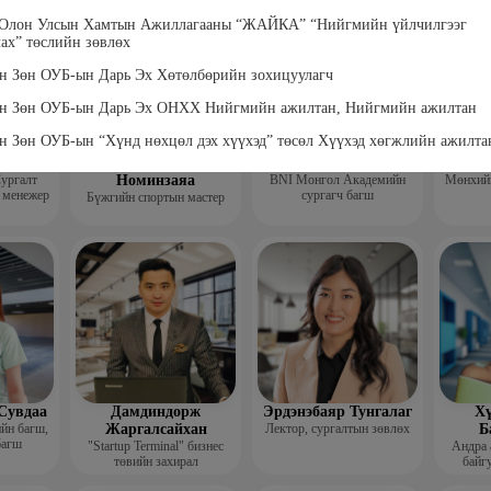
гш
 Олон Улсын Хамтын Ажиллагааны “ЖАЙКА” “Нийгмийн үйлчилгээг
ах” төслийн зөвлөх
н Зөн ОУБ-ын Дарь Эх Хөтөлбөрийн зохицуулагч
йн Зөн ОУБ-ын Дарь Эх ОНХХ Нийгмийн ажилтан, Нийгмийн ажилтан
н Зөн ОУБ-ын “Хүнд нөхцөл дэх хүүхэд” төсөл Хүүхэд хөгжлийн ажилта
лтанзул
Рэнчиндорж
Баасан Мөнх-Эрдэнэ
Бэ
ургалт
Номинзаяа
BNI Монгол Академийн
Мөнхийн
 менежер
сургагч багш
Бүжгийн спортын мастер
Сувдаа
Дамдиндорж
Эрдэнэбаяр Тунгалаг
Хү
ийн багш,
Жаргалсайхан
Лектор, сургалтын зөвлөх
Б
багш
"Startup Terminal" бизнес
Андра 
төвийн захирал
байгу
Мэргэжл