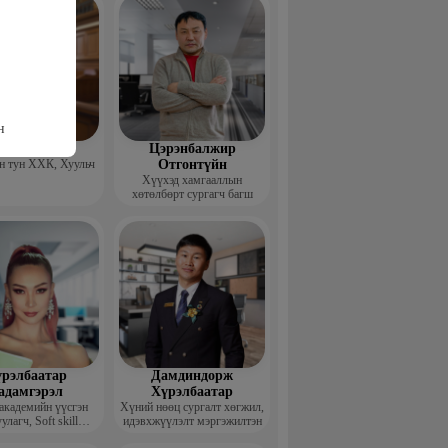
н
гзжав Уянга
Цэрэнбалжир
 тун ХХК, Хуульч
Отгонтүйн
Хүүхэд хамгааллын
хөтөлбөрт сургагч багш
рэлбаатар
Дамдиндорж
адамгэрэл
Хүрэлбаатар
академийн үүсгэн
Хүний нөөц сургалт хөгжил,
улагч, Soft skill
идэвхжүүлэлт мэргэжилтэн
ийн сургагч багш,