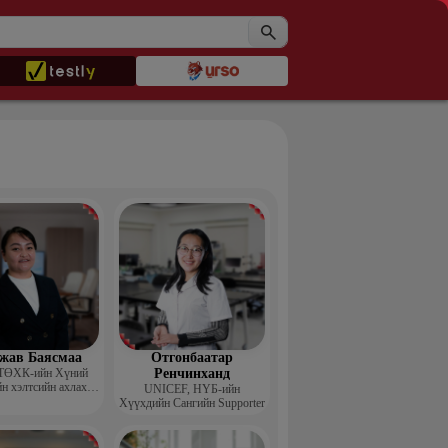
жав Баясмаа
Отгонбаатар
ТӨХК-ийн Хүний
Ренчинханд
н хэлтсийн ахлах
UNIСЕF, НҮБ-ийн
менежер
Хүүхдийн Сангийн Supporter