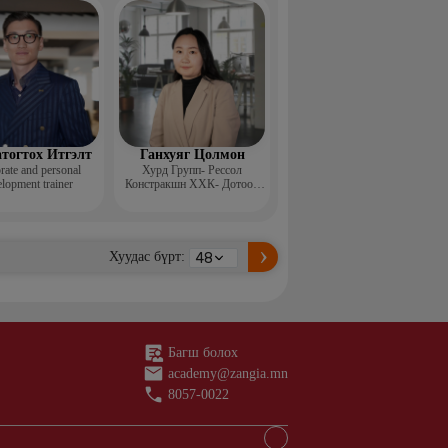
н ментор, Монголын
с, Топ модель
тогтох Итгэлт
Ганхуяг Цолмон
rate and personal
Хурд Групп- Рессол
lopment trainer
Констракшн ХХК- Дотоод
аудит, стандарт хариуцсан
ахлах менежер
Хуудас бүрт:
Багш болох
academy@zangia.mn
8057-0022