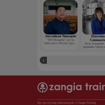
захирал
Энхтайван Чинзориг
Цэвээнж
“BNI Mongolia” үүсгэн
Санжаал
байгуулагч, Мастер сургагч
Легас Атторнийз
багш, Бизнес көүч
фирмийн гүйцэтгэ
Бүх эрх хуулиар хамгаалагдсан. © Zangia Training