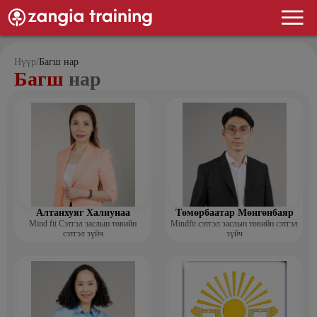
Нүүр
/
Багш нар
Багш
нар
Алтанхуяг Халиунаа
Төмөрбаатар Мөнгөнбаяр
Mind fit Сэтгэл заслын төвийн
Mindfit сэтгэл заслын төвийн сэтгэл
сэтгэл зүйч
зүйч