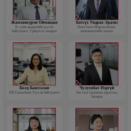
Жамъянсүрэн Оймандах
Батсүх Ундрах-Эрдэнэ
Ёс зүйн академийн үүсгэн
Көүч багш Жаргаа бизнес
байгуулагч, Гүйцэтгэх захирал
менежментийн зөвлөх
Болд Баясгалан
Чулуунбат Нэргүй
HR Consortium Үүсгэн байгуулагч
Зах зээл судлалын хүрээлэн,
Захирал