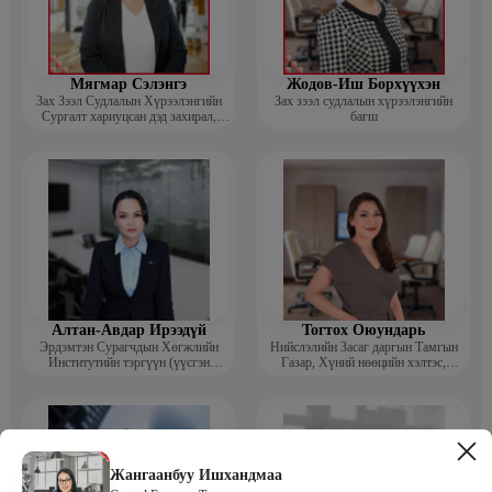
Мягмар Сэлэнгэ
Жодов-Иш Борхүүхэн
Зах Зээл Судлалын Хүрээлэнгийн
Зах зээл судлалын хүрээлэнгийн
Сургалт хариуцсан дэд захирал,
багш
“Экспорт” Академийн багш
Алтан-Авдар Ирээдүй
Тогтох Оюундарь
Эрдэмтэн Сурагчдын Хөгжлийн
Нийслэлийн Засаг даргын Тамгын
Институтийн тэргүүн (үүсгэн
Газар, Хүний нөөцийн хэлтэс,
байгуулагч)
Сургагч багш
Жангаанбуу Ишхандмаа