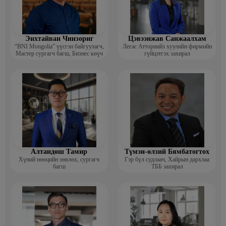
Энхтайван Чинзориг
Цэвээнжав Санжаалхам
“BNI Mongolia” үүсгэн байгуулагч,
Легас Атторнийз хуулийн фирмийн
Мастер сургагч багш, Бизнес көүч
гүйцэтгэх захирал
Алтандөш Тамир
Түмэн-өлзий Бямбатогтох
Хүний нөөцийн зөвлөх, сургагч
Гэр бүл судлаач, Хайрын дархлаа
багш
ТББ захирал