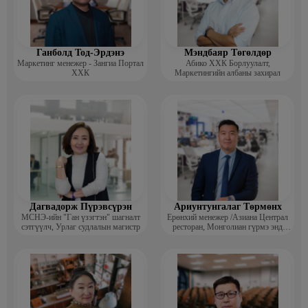
Ганболд Тод-Эрдэнэ
Мэндбаяр Төгөлдөр
Маркетинг менежер - Зангиа Портал
Абико ХХК Борлуулалт,
ХХК
Маркетингийн албаны захирал
Дагвадорж Пүрэвсүрэн
Ариунтунгалаг Төрмөнх
МСНЭ-ийн "Ган үзэгтэн" шагналт
Ерөнхий менежер /Азиана Централ
сэтгүүлч, Урлаг судлалын магистр
ресторан, Монголиан гүрмэ энд
катеринг ХХК/