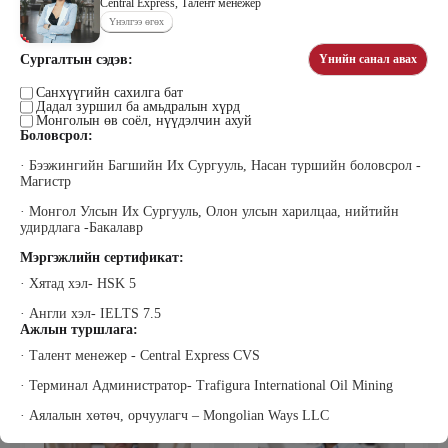
Central Express, Талент менежер
Үнэлгээ өгөх
Сургалтын сэдэв:
Үнийн санал авах
Цэдэндамба Нарантуяа
Бээжин Солонгоо
Наран анд консалтинг” ХХК-ийн
Санхүүгийн сахилга бат
Франклинкови Монгол ХХК
Дадал зуршил ба амьдралын хүрд
Захирал
гүйцэтгэх захирал, Манлайллын
Монголын өв соёл, нүүдэлчин ахуй
трэйнер, олон улсын сургагч багш,
сэтгэлзүйч
Боловсрол:
· Бээжингийн Багшийн Их Сургууль, Насан туршийн боловсрол -
Магистр
· Монгол Улсын Их Сургууль, Олон улсын харилцаа, нийтийн
удирдлага -Бакалавр
Мэргэжлийн сертификат:
· Хятад хэл- HSK 5
Уранбор Сэмбэрүү
Энхбаатар Ичинхорлоо
· Англи хэл- IELTS 7.5
Прус Центр ХХК-ийн Хяналт
Болор Үйлсийн Үндэс ТББ-ийн
Ажлын туршлага:
шинжилгээ үнэлгээний дарга
үүсгэн байгуулагч, Зүрх сэтгэлийн
ISO4500; ISO9001 нэгдсэн
карьер сургалтын төвийн нийгмийн
· Талент менежер - Central Express CVS
тогтолцооны хэрэгжүүлэгч
ажилтан, сургагч багш
· Терминал Администратор- Trafigura International Oil Mining
· Аялалын хөтөч, орчуулагч – Mongolian Ways LLC