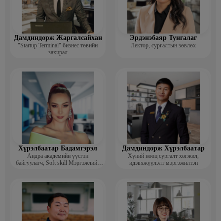
Дамдиндорж Жаргалсайхан
Эрдэнэбаяр Тунгалаг
"Startup Terminal" бизнес төвийн
Лектор, сургалтын зөвлөх
захирал
Хүрэлбаатар Бадамгэрэл
Дамдиндорж Хүрэлбаатар
Андра академийн үүсгэн
Хүний нөөц сургалт хөгжил,
байгуулагч, Soft skill Мэргэжлийн
идэвхжүүлэлт мэргэжилтэн
сургагч багш, Гоо зүйн ментор,
Монголын мисс, Топ модель