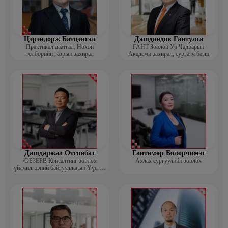
Цэрэндорж Батцэнгэл
Дашдондов Гантулга
Практикал даатгал, Нөхөн
ГАНТ Зөөлөн Ур Чадварын
төлбөрийн газрын захирал
Академи захирал, сургагч багш
Дашдаржаа Отгонбат
Гантөмөр Болорчимэг
/ОБЗЕРВ Консалтинг зөвлөх
Ахлах сургуулийн зөвлөх
үйлчилгээний байгууллагын Үүсгэн
байгуулагч, Гүйцэтгэх захирал/