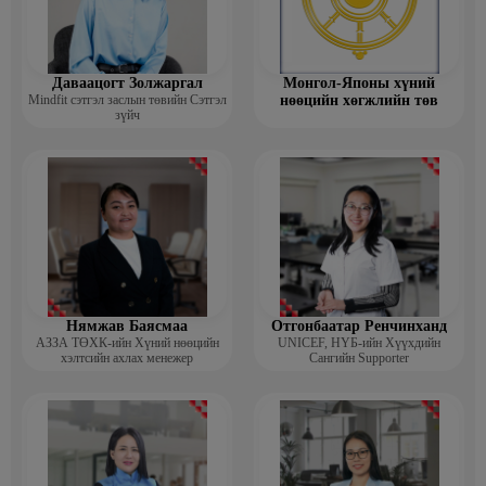
Даваацогт Золжаргал
Монгол-Японы хүний
Mindfit сэтгэл заслын төвийн Сэтгэл
нөөцийн хөгжлийн төв
зүйч
Нямжав Баясмаа
Отгонбаатар Ренчинханд
АЗЗА ТӨХК-ийн Хүний нөөцийн
UNIСЕF, НҮБ-ийн Хүүхдийн
хэлтсийн ахлах менежер
Сангийн Supporter