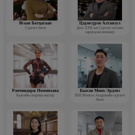
Ягаан Батцагаан
Цэдэвсүрэн Алтанзул
Сургагч багш
Далз ХХК-ын Сургалт хөгжил
хариуцсан менежер
Рэнчиндорж Номинзаяа
Баасан Мөнх-Эрдэнэ
Бүжгийн спортын мастер
BNI Монгол Академийн сургагч
багш