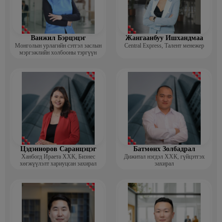
Ванжил Бэрцэцэг
Жангаанбуу Ишхандмаа
Монголын урлагийн сэтгэл заслын
Central Express, Талент менежер
мэргэжлийн холбооны тэргүүн
Цэдэнноров Саранцэцэг
Батмөнх Золбадрал
Ханбогд Ираета ХХК, Бизнес
Дижитал нэгдэл ХХК, гүйцэтгэх
хөгжүүлэлт хариуцсан захирал
захирал