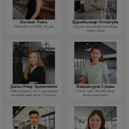
Бэгзжав Уянга
Цэрэнбалжир Отгонтүйн
Мөнхийн тун ХХК, Хуульч
Хүүхэд хамгааллын хөтөлбөрт
сургагч багш
Дагва-Очир Эрдэнэчимэг
Найдансүрэн Сувдаа
Байгууллагын сэтгэл судлаачдын
Сэтгэл зүйч, Иогийн багш,
хөгжлийн нийгэмлэг Гүйцэтгэх
Бясалгалын багш
захирал