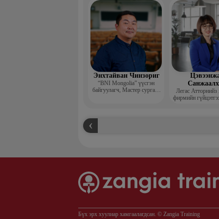
захирал
Энхтайван Чинзориг
Цэвээнж
“BNI Mongolia” үүсгэн
Санжаал
байгуулагч, Мастер сургагч
Легас Атторнийз
багш, Бизнес көүч
фирмийн гүйцэтгэ
Бүх эрх хуулиар хамгаалагдсан. © Zangia Training