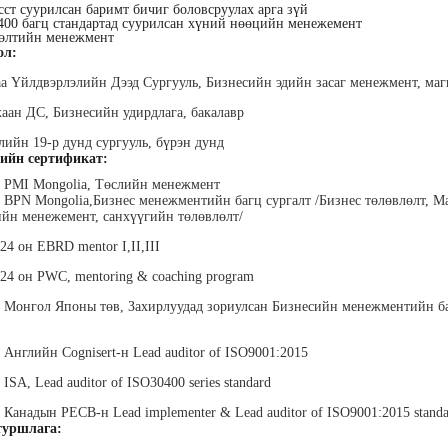
ст суурилсан баримт бичиг боловсруулах арга зүй
400 багц стандартад суурилсан хүний нөөцийн менежемент
өлтийн менежмент
ол:
аа Үйлдвэрлэлийн Дээд Сургууль, Бизнесийн эдийн засаг менежмент, маг
хаан ДС, Бизнесийн удирдлага, бакалавр
лийн 19-р дунд сургууль, бүрэн дунд
хүүхэн
Алтан-Авдар Ирээдүй
Тогтох Оюундарь
Ц
ийн сертификат:
лалын
Эрдэмтэн Сурагчдын
Нийслэлийн Засаг даргын
Н
 багш
Хөгжлийн Институтийн
Тамгын Газар, Хүний
Наран
н PMI Mongolia, Төслийн менежмент
тэргүүн (үүсгэн байгуулагч)
нөөцийн хэлтэс, Сургагч
ХХК
н BPN Mongolia,Бизнес менежментийн багц сургалт /Бизнес төлөвлөлт, М
багш
йн менежемент, санхүүгийн төлөвлөлт/
24 он EBRD mentor I,II,III
024 он PWC, mentoring & coaching program
н Монгол Японы төв, Захирлуудад зориулсан Бизнесийн менежментийн б
н Английн Cognisert-н Lead auditor of ISO9001:2015
ар
Ганболд Тод-Эрдэнэ
Мэндбаяр Төгөлдөр
Д
 ISA, Lead auditor of ISO30400 series standard
оо
Маркетинг менежер - Зангиа
Абико ХХК Борлуулалт,
П
Портал ХХК
Маркетингийн албаны
дэс ТББ-
МСНЭ-и
н Канадын PECB-н Lead implementer & Lead auditor of ISO9001:2015 stand
захирал
агч, Зүрх
шагнал
уршлага:
сургалтын
суд
ажилтан,