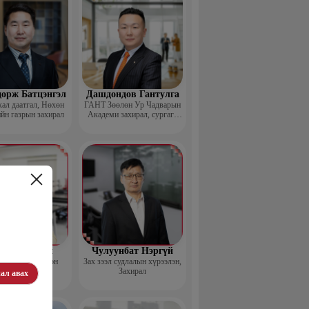
дорж Батцэнгэл
Дашдондов Гантулга
ал даатгал, Нөхөн
ГАНТ Зөөлөн Ур Чадварын
йн газрын захирал
Академи захирал, сургагч
багш
д Баясгалан
Чулуунбат Нэргүй
nsortium Үүсгэн
Зах зээл судлалын хүрээлэн,
байгуулагч
Захирал
ал авах