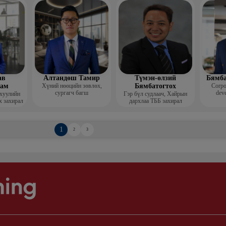
Гоо зүй
мис
ав
Алтандөш Тамир
Түмэн-өлзий
Бямба
хам
Хүний нөөцийн зөвлөх,
Бямбатогтох
Corpo
сургагч багш
deve
 хуулийн
Гэр бүл судлаач, Хайрын
х захирал
дархлаа ТББ захирал
1
2
3