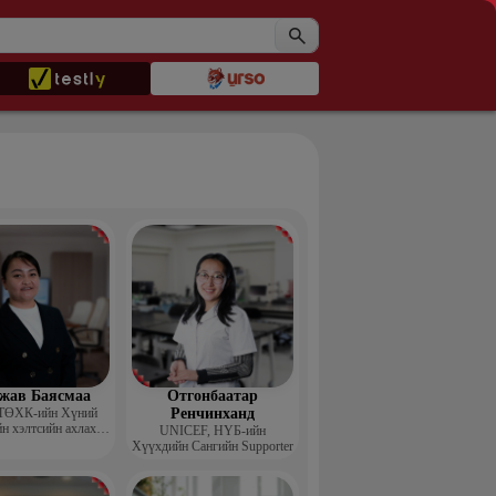
жав Баясмаа
Отгонбаатар
ТӨХК-ийн Хүний
Ренчинханд
н хэлтсийн ахлах
UNIСЕF, НҮБ-ийн
менежер
Хүүхдийн Сангийн Supporter