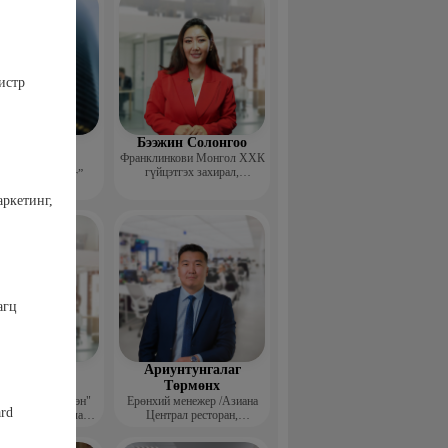
истр
эдэндамба
Бээжин Солонгоо
арантуяа
Франклинкови Монгол ХХК
гүйцэтгэх захирал,
 анд консалтинг”
Манлайллын трэйнер, олон
-ийн Захирал
аркетинг,
улсын сургагч багш,
сэтгэлзүйч
агц
агвадорж
Ариунтунгалаг
үрэвсүрэн
Төрмөнх
йн "Ган үзэгтэн"
Ерөнхий менежер /Азиана
ard
т сэтгүүлч, Урлаг
Централ ресторан,
лалын магистр
Монголиан гүрмэ энд
катеринг ХХК/