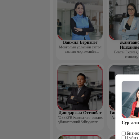
Ванжил Бэрцэцэг
Жангаанб
Монголын урлагийн сэтгэл
Ишхандм
заслын мэргэжлийн
Central Express,
холбооны тэргүүн
менежер
Дашдаржаа Отгонбат
Гантөмөр Бол
/ОБЗЕРВ Консалтинг зөвлөх
Ахлах сургуулий
үйлчилгээний байгууллагын
Сургалт
Үүсгэн байгуулагч,
Гүйцэтгэх захирал/
Бизнес
Гүйцэ