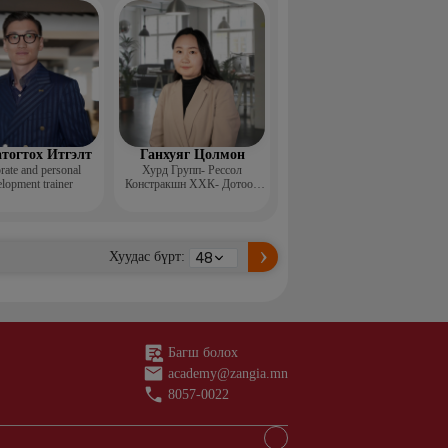
н ментор, Монголын
с, Топ модель
тогтох Итгэлт
Ганхуяг Цолмон
rate and personal
Хурд Групп- Рессол
lopment trainer
Констракшн ХХК- Дотоод
аудит, стандарт хариуцсан
ахлах менежер
Хуудас бүрт:
Багш болох
academy@zangia.mn
8057-0022