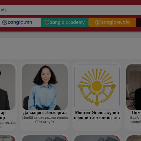
тар
Даваацогт Золжаргал
Монгол-Японы хүний
Ням
яр
Mindfit сэтгэл заслын төвийн
нөөцийн хөгжлийн төв
АЗЗА 
Сэтгэл зүйч
нөөций
лын төвийн
ч