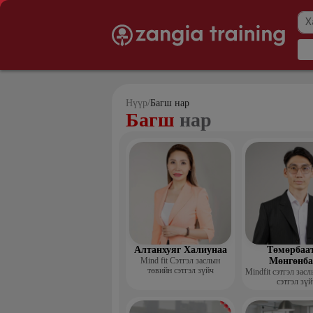
Нүүр
/
Багш нар
Багш
нар
Алтанхуяг Халиунаа
Төмөрбаа
Mind fit Сэтгэл заслын
Мөнгөнба
төвийн сэтгэл зүйч
Mindfit сэтгэл зас
сэтгэл зүй