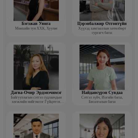
Бэгзжав Уянга
Цэрэнбалжир Отгонтүйн
Мөнхийн тун ХХК, Хуульч
Хүүхэд хамгааллын хөтөлбөрт
сургагч багш
Дагва-Очир Эрдэнэчимэг
Найдансүрэн Сувдаа
Байгууллагын сэтгэл судлаачдын
Сэтгэл зүйч, Иогийн багш,
хөгжлийн нийгэмлэг Гүйцэтгэх
Бясалгалын багш
захирал