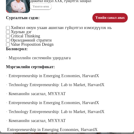
Дижитал нэгдэл ХХК, гүйцэтгэх захирал
Үнэлгээ өгөх
Сургалтын сэдэв:
Үнийн санал авах
Цэдэндамба Нарантуяа
Бээжин Солонгоо
Наран анд консалтинг” ХХК-ийн
Хиймэл оюун ухаан ашиглан гүйцэтгэл нэмэгдүүлэх нь
Франклинкови Монгол ХХК
Хурлын дэг
Захирал
гүйцэтгэх захирал, Манлайллын
Critical Thinking
трэйнер, олон улсын сургагч багш,
Өрсөлдөөний стратеги
сэтгэлзүйч
Value Proposition Design
Боловсрол:
· Мэдээллийн системийн удирдлага
Мэргэжлийн сертификат:
· Entrepreneurship in Emerging Economies, HarvardX
· Technology Entrepreneurship: Lab to Market, HarvardX
Уранбор Сэмбэрүү
Энхбаатар Ичинхорлоо
· Компанийн засаглал, МҮХҮАТ
Прус Центр ХХК-ийн Хяналт
Болор Үйлсийн Үндэс ТББ-ийн
шинжилгээ үнэлгээний дарга
үүсгэн байгуулагч, Зүрх сэтгэлийн
· Entrepreneurship in Emerging Economies, HarvardX
ISO4500; ISO9001 нэгдсэн
карьер сургалтын төвийн нийгмийн
тогтолцооны хэрэгжүүлэгч
ажилтан, сургагч багш
· Technology Entrepreneurship: Lab to Market, HarvardX
· Компанийн засаглал, МҮХҮАТ
Entrepreneurship in Emerging Economies, HarvardX