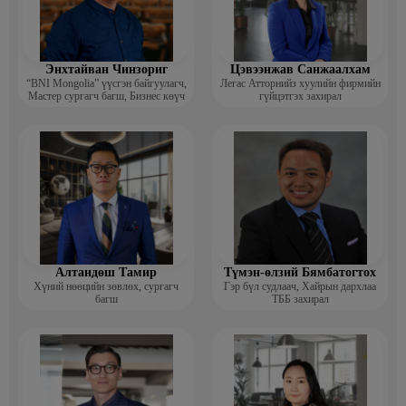
Энхтайван Чинзориг
Цэвээнжав Санжаалхам
“BNI Mongolia” үүсгэн байгуулагч,
Легас Атторнийз хуулийн фирмийн
Мастер сургагч багш, Бизнес көүч
гүйцэтгэх захирал
Алтандөш Тамир
Түмэн-өлзий Бямбатогтох
Хүний нөөцийн зөвлөх, сургагч
Гэр бүл судлаач, Хайрын дархлаа
багш
ТББ захирал