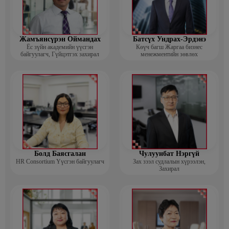
Жамъянсүрэн Оймандах
Батсүх Ундрах-Эрдэнэ
Ёс зүйн академийн үүсгэн
Көүч багш Жаргаа бизнес
байгуулагч, Гүйцэтгэх захирал
менежментийн зөвлөх
Болд Баясгалан
Чулуунбат Нэргүй
HR Consortium Үүсгэн байгуулагч
Зах зээл судлалын хүрээлэн,
Захирал