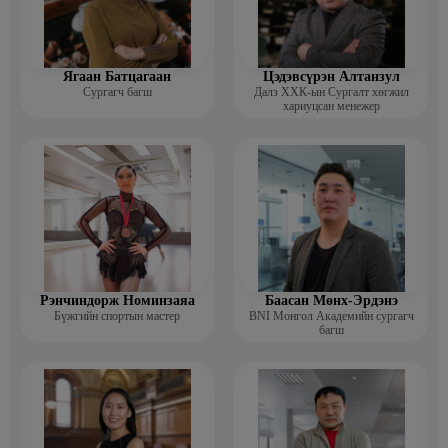
Ягаан Батцагаан
Цэдэвсүрэн Алтанзул
Сургагч багш
Далз ХХК-ын Сургалт хөгжил
хариуцсан менежер
Рэнчиндорж Номинзаяа
Баасан Мөнх-Эрдэнэ
Бүжгийн спортын мастер
BNI Монгол Академийн сургагч
багш