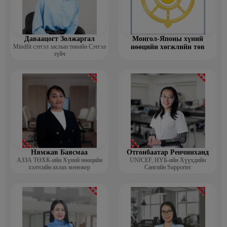
Даваацогт Золжаргал
Монгол-Японы хүний
Mindfit сэтгэл заслын төвийн Сэтгэл
нөөцийн хөгжлийн төв
зүйч
Нямжав Баясмаа
Отгонбаатар Ренчинханд
АЗЗА ТӨХК-ийн Хүний нөөцийн
UNIСЕF, НҮБ-ийн Хүүхдийн
хэлтсийн ахлах менежер
Сангийн Supporter