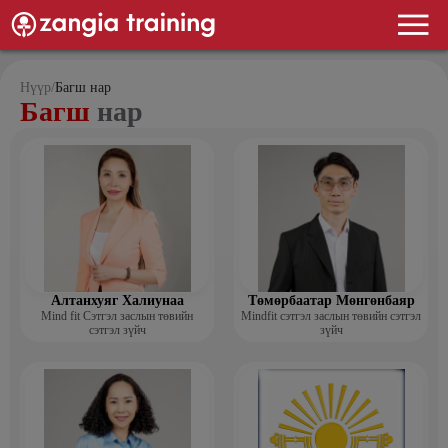
Нүүр
/
Багш нар
Багш
нар
Алтанхуяг Халиунаа
Төмөрбаатар Мөнгөнбаяр
Mind fit Сэтгэл заслын төвийн
Mindfit сэтгэл заслын төвийн сэтгэл
сэтгэл зүйч
зүйч