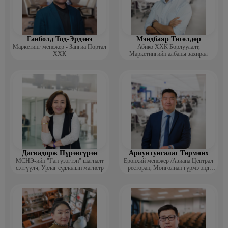
· Technology Entrepreneurship: Lab to Market, HarvardX
· Компанийн засаглал, МҮХҮАТ
Ажлын туршлага:
Ганболд Тод-Эрдэнэ
Мэндбаяр Төгөлдөр
2021-2024 Гүйцэтгэх захирал, iTrip ХХК 2017-2024 Гүйцэтгэх
Маркетинг менежер - Зангиа Портал
Абико ХХК Борлуулалт,
захирал, iHotel ХХК 2014-2017 Гүйцэтгэх захирал, Хөргөлт сервис
ХХК
Маркетингийн албаны захирал
ХХК 2008-2014 Гүйцэтгэх захирал, Улаанбаатар шуудан” ХХК
Дагвадорж Пүрэвсүрэн
Ариунтунгалаг Төрмөнх
МСНЭ-ийн "Ган үзэгтэн" шагналт
Ерөнхий менежер /Азиана Централ
сэтгүүлч, Урлаг судлалын магистр
ресторан, Монголиан гүрмэ энд
катеринг ХХК/