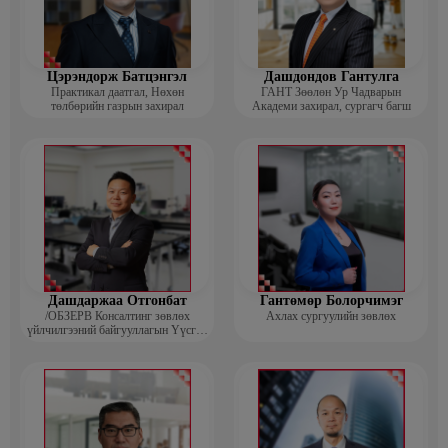
Цэрэндорж Батцэнгэл
Дашдондов Гантулга
Практикал даатгал, Нөхөн
ГАНТ Зөөлөн Ур Чадварын
төлбөрийн газрын захирал
Академи захирал, сургагч багш
Дашдаржаа Отгонбат
Гантөмөр Болорчимэг
/ОБЗЕРВ Консалтинг зөвлөх
Ахлах сургуулийн зөвлөх
үйлчилгээний байгууллагын Үүсгэн
байгуулагч, Гүйцэтгэх захирал/