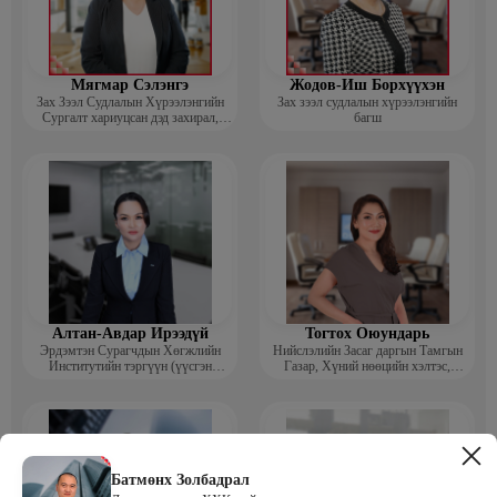
Мягмар Сэлэнгэ
Жодов-Иш Борхүүхэн
Зах Зээл Судлалын Хүрээлэнгийн
Зах зээл судлалын хүрээлэнгийн
Сургалт хариуцсан дэд захирал,
багш
“Экспорт” Академийн багш
Алтан-Авдар Ирээдүй
Тогтох Оюундарь
Эрдэмтэн Сурагчдын Хөгжлийн
Нийслэлийн Засаг даргын Тамгын
Институтийн тэргүүн (үүсгэн
Газар, Хүний нөөцийн хэлтэс,
байгуулагч)
Сургагч багш
Батмөнх Золбадрал