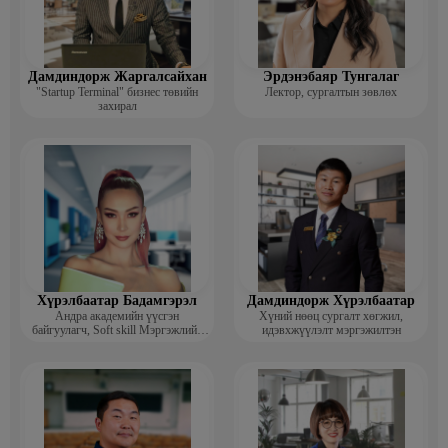
Дамдиндорж Жаргалсайхан
Эрдэнэбаяр Тунгалаг
"Startup Terminal" бизнес төвийн
Лектор, сургалтын зөвлөх
захирал
Хүрэлбаатар Бадамгэрэл
Дамдиндорж Хүрэлбаатар
Андра академийн үүсгэн
Хүний нөөц сургалт хөгжил,
байгуулагч, Soft skill Мэргэжлийн
идэвхжүүлэлт мэргэжилтэн
сургагч багш, Гоо зүйн ментор,
Монголын мисс, Топ модель