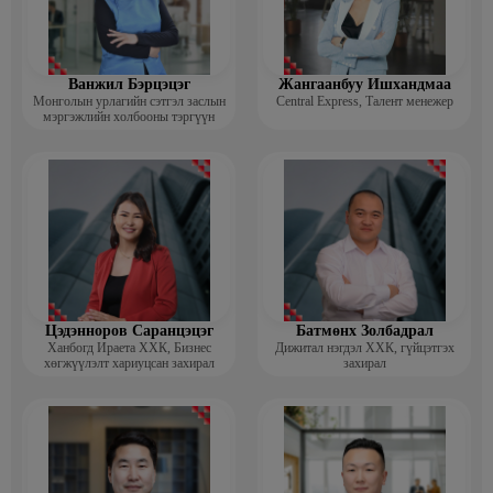
Ванжил Бэрцэцэг
Жангаанбуу Ишхандмаа
Монголын урлагийн сэтгэл заслын
Central Express, Талент менежер
мэргэжлийн холбооны тэргүүн
Цэдэнноров Саранцэцэг
Батмөнх Золбадрал
Ханбогд Ираета ХХК, Бизнес
Дижитал нэгдэл ХХК, гүйцэтгэх
хөгжүүлэлт хариуцсан захирал
захирал