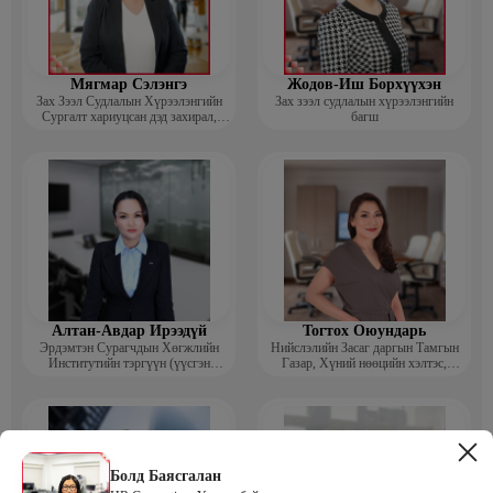
Мягмар Сэлэнгэ
Жодов-Иш Борхүүхэн
Зах Зээл Судлалын Хүрээлэнгийн
Зах зээл судлалын хүрээлэнгийн
Сургалт хариуцсан дэд захирал,
багш
“Экспорт” Академийн багш
Алтан-Авдар Ирээдүй
Тогтох Оюундарь
Эрдэмтэн Сурагчдын Хөгжлийн
Нийслэлийн Засаг даргын Тамгын
Институтийн тэргүүн (үүсгэн
Газар, Хүний нөөцийн хэлтэс,
байгуулагч)
Сургагч багш
Болд Баясгалан