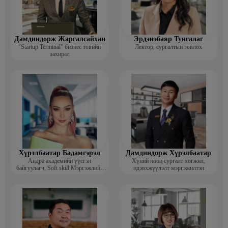
Дамдиндорж Жаргалсайхан
Эрдэнэбаяр Тунгалаг
"Startup Terminal" бизнес төвийн
Лектор, сургалтын зөвлөх
захирал
Хүрэлбаатар Бадамгэрэл
Дамдиндорж Хүрэлбаатар
Андра академийн үүсгэн
Хүний нөөц сургалт хөгжил,
байгуулагч, Soft skill Мэргэжлийн
идэвхжүүлэлт мэргэжилтэн
сургагч багш, Гоо зүйн ментор,
Монголын мисс, Топ модель