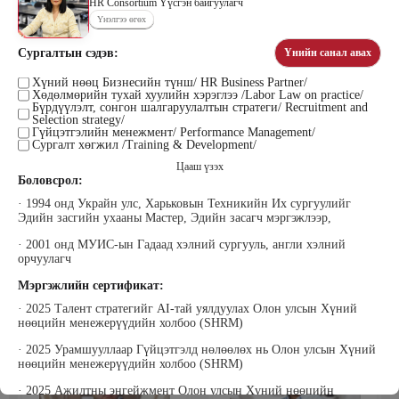
HR Consortium Үүсгэн байгуулагч
Үнэлгээ өгөх
Сургалтын сэдэв:
Үнийн санал авах
Цэдэндамба Нарантуяа
Бээжин Солонгоо
Наран анд консалтинг” ХХК-ийн
Хүний нөөц Бизнесийн түнш/ HR Business Partner/
Франклинкови Монгол ХХК
Хөдөлмөрийн тухай хуулийн хэрэглээ /Labor Law on practice/
Захирал
гүйцэтгэх захирал, Манлайллын
Бүрдүүлэлт, сонгон шалгаруулалтын стратеги/ Recruitment and
трэйнер, олон улсын сургагч багш,
Selection strategy/
сэтгэлзүйч
Гүйцэтгэлийн менежмент/ Performance Management/
Сургалт хөгжил /Training & Development/
Цааш үзэх
Боловсрол:
· 1994 онд Украйн улс, Харьковын Техникийн Их сургуулийг
Эдийн засгийн ухааны Мастер, Эдийн засагч мэргэжлээр,
· 2001 онд МУИС-ын Гадаад хэлний сургууль, англи хэлний
орчуулагч
Уранбор Сэмбэрүү
Энхбаатар Ичинхорлоо
Прус Центр ХХК-ийн Хяналт
Болор Үйлсийн Үндэс ТББ-ийн
Мэргэжлийн сертификат:
шинжилгээ үнэлгээний дарга
үүсгэн байгуулагч, Зүрх сэтгэлийн
ISO4500; ISO9001 нэгдсэн
карьер сургалтын төвийн нийгмийн
· 2025 Талент стратегийг АI-тай уялдуулах Олон улсын Хүний
тогтолцооны хэрэгжүүлэгч
ажилтан, сургагч багш
нөөцийн менежерүүдийн холбоо (SHRM)
· 2025 Урамшууллаар Гүйцэтгэлд нөлөөлөх нь Олон улсын Хүний
нөөцийн менежерүүдийн холбоо (SHRM)
· 2025 Ажилтны энгейжмент Олон улсын Хүний нөөцийн