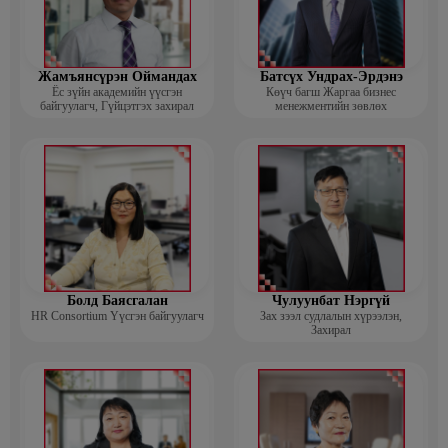
Жамъянсүрэн Оймандах
Батсүх Ундрах-Эрдэнэ
Ёс зүйн академийн үүсгэн
Көүч багш Жаргаа бизнес
байгуулагч, Гүйцэтгэх захирал
менежментийн зөвлөх
Болд Баясгалан
Чулуунбат Нэргүй
HR Consortium Үүсгэн байгуулагч
Зах зээл судлалын хүрээлэн,
Захирал