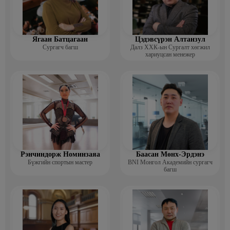
· 2003 Менежмент сэтгэл зүй, хөдөлмөрийн хууль, захиргааны
хууль тогтоомж Удирдлагын а
Ажлын туршлага:
· HR Consortium Үүсгэн байгуулагч (2022- одоог хүртэл)
Ягаан Батцагаан
Цэдэвсүрэн Алтанзул
Сургагч багш
Далз ХХК-ын Сургалт хөгжил
· Пи Эйч Ар Консалтинг ХХК: Үүсгэн байгуулагч, Захирал (2019-
хариуцсан менежер
одоог хүртэл)
· Наран Групп: Хүний нөөц хариуцсан захирал 2018
· Таван Богд Групп: ХН Бодлогын хэлтсийн дарга, Хүний нөөц
хариуцсан захирал (2010 – 2015)
· Зоос банк: Хүний нөөцийн менежер (2004- 2010)
· ЗГХА, Авто тээврийн газар: Хүний нөөцийн мэргэжилтэн, Авто
тээврийн хэлтсийн дарга (1995- 2004)
Рэнчиндорж Номинзаяа
Баасан Мөнх-Эрдэнэ
Бүжгийн спортын мастер
BNI Монгол Академийн сургагч
багш