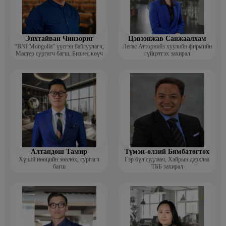
Энхтайван Чинзориг
Цэвээнжав Санжаалхам
“BNI Mongolia” үүсгэн байгуулагч,
Легас Атторнийз хуулийн фирмийн
Мастер сургагч багш, Бизнес көүч
гүйцэтгэх захирал
Алтандөш Тамир
Түмэн-өлзий Бямбатогтох
Хүний нөөцийн зөвлөх, сургагч
Гэр бүл судлаач, Хайрын дархлаа
багш
ТББ захирал