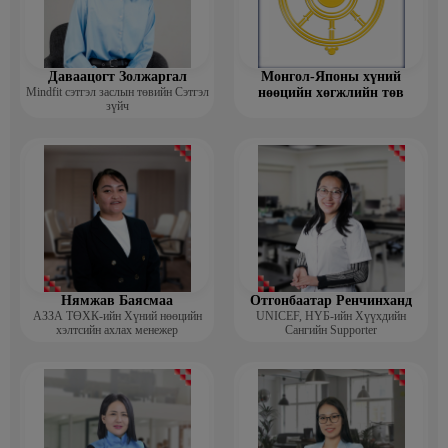
Даваацогт Золжаргал
Монгол-Японы хүний
Mindfit сэтгэл заслын төвийн Сэтгэл
нөөцийн хөгжлийн төв
зүйч
Нямжав Баясмаа
Отгонбаатар Ренчинханд
АЗЗА ТӨХК-ийн Хүний нөөцийн
UNIСЕF, НҮБ-ийн Хүүхдийн
хэлтсийн ахлах менежер
Сангийн Supporter