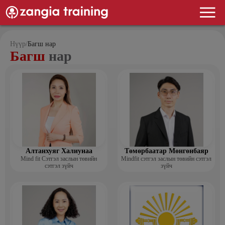
Нүүр
/
Багш нар
Багш
нар
Алтанхуяг Халиунаа
Төмөрбаатар Мөнгөнбаяр
Mind fit Сэтгэл заслын төвийн
Mindfit сэтгэл заслын төвийн сэтгэл
сэтгэл зүйч
зүйч