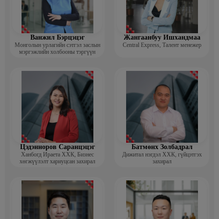
Ванжил Бэрцэцэг
Жангаанбуу Ишхандмаа
Монголын урлагийн сэтгэл заслын
Central Express, Талент менежер
мэргэжлийн холбооны тэргүүн
Цэдэнноров Саранцэцэг
Батмөнх Золбадрал
Ханбогд Ираета ХХК, Бизнес
Дижитал нэгдэл ХХК, гүйцэтгэх
хөгжүүлэлт хариуцсан захирал
захирал