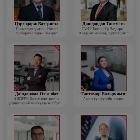
Цэрэндорж Батцэнгэл
Дашдондов Гантулга
Практикал даатгал, Нөхөн
ГАНТ Зөөлөн Ур Чадварын
төлбөрийн газрын захирал
Академи захирал, сургагч багш
Дашдаржаа Отгонбат
Гантөмөр Болорчимэг
/ОБЗЕРВ Консалтинг зөвлөх
Ахлах сургуулийн зөвлөх
үйлчилгээний байгууллагын Үүсгэн
байгуулагч, Гүйцэтгэх захирал/