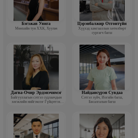
Бэгзжав Уянга
Цэрэнбалжир Отгонтүйн
Мөнхийн тун ХХК, Хуульч
Хүүхэд хамгааллын хөтөлбөрт
сургагч багш
Дагва-Очир Эрдэнэчимэг
Найдансүрэн Сувдаа
Байгууллагын сэтгэл судлаачдын
Сэтгэл зүйч, Иогийн багш,
хөгжлийн нийгэмлэг Гүйцэтгэх
Бясалгалын багш
захирал