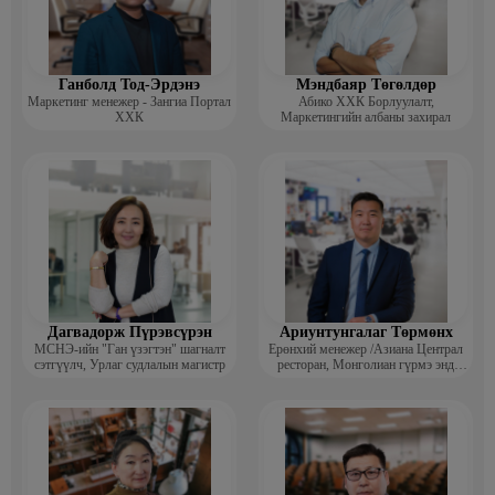
Ганболд Тод-Эрдэнэ
Мэндбаяр Төгөлдөр
Маркетинг менежер - Зангиа Портал
Абико ХХК Борлуулалт,
ХХК
Маркетингийн албаны захирал
Дагвадорж Пүрэвсүрэн
Ариунтунгалаг Төрмөнх
МСНЭ-ийн "Ган үзэгтэн" шагналт
Ерөнхий менежер /Азиана Централ
сэтгүүлч, Урлаг судлалын магистр
ресторан, Монголиан гүрмэ энд
катеринг ХХК/