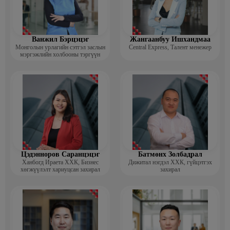
Ванжил Бэрцэцэг
Жангаанбуу Ишхандмаа
Монголын урлагийн сэтгэл заслын
Central Express, Талент менежер
мэргэжлийн холбооны тэргүүн
Цэдэнноров Саранцэцэг
Батмөнх Золбадрал
Ханбогд Ираета ХХК, Бизнес
Дижитал нэгдэл ХХК, гүйцэтгэх
хөгжүүлэлт хариуцсан захирал
захирал