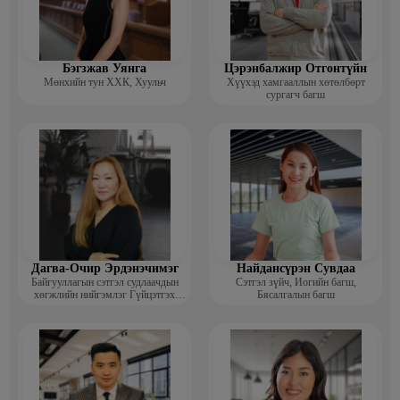
Бэгзжав Уянга
Цэрэнбалжир Отгонтүйн
Мөнхийн тун ХХК, Хуульч
Хүүхэд хамгааллын хөтөлбөрт
сургагч багш
Дагва-Очир Эрдэнэчимэг
Найдансүрэн Сувдаа
Байгууллагын сэтгэл судлаачдын
Сэтгэл зүйч, Иогийн багш,
хөгжлийн нийгэмлэг Гүйцэтгэх
Бясалгалын багш
захирал