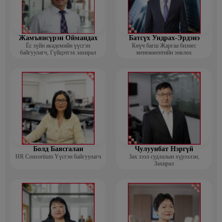
Жамъянсүрэн Оймандах
Батсүх Ундрах-Эрдэнэ
Ёс зүйн академийн үүсгэн
Көүч багш Жаргаа бизнес
байгуулагч, Гүйцэтгэх захирал
менежментийн зөвлөх
Болд Баясгалан
Чулуунбат Нэргүй
HR Consortium Үүсгэн байгуулагч
Зах зээл судлалын хүрээлэн,
Захирал