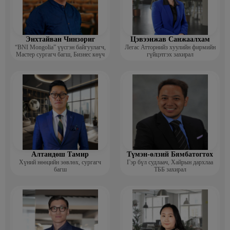
Энхтайван Чинзориг
Цэвээнжав Санжаалхам
“BNI Mongolia” үүсгэн байгуулагч,
Легас Атторнийз хуулийн фирмийн
Мастер сургагч багш, Бизнес көүч
гүйцэтгэх захирал
Алтандөш Тамир
Түмэн-өлзий Бямбатогтох
Хүний нөөцийн зөвлөх, сургагч
Гэр бүл судлаач, Хайрын дархлаа
багш
ТББ захирал