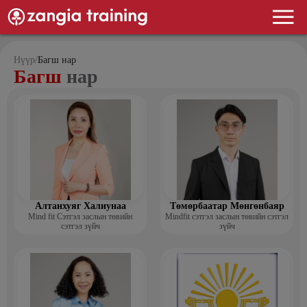
Нүүр
/
Багш нар
Багш
нар
Алтанхуяг Халиунаа
Төмөрбаатар Мөнгөнбаяр
Mind fit Сэтгэл заслын төвийн
Mindfit сэтгэл заслын төвийн сэтгэл
сэтгэл зүйч
зүйч