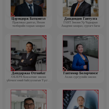
Цэрэндорж Батцэнгэл
Дашдондов Гантулга
Практикал даатгал, Нөхөн
ГАНТ Зөөлөн Ур Чадварын
төлбөрийн газрын захирал
Академи захирал, сургагч багш
Дашдаржаа Отгонбат
Гантөмөр Болорчимэг
/ОБЗЕРВ Консалтинг зөвлөх
Ахлах сургуулийн зөвлөх
үйлчилгээний байгууллагын Үүсгэн
байгуулагч, Гүйцэтгэх захирал/