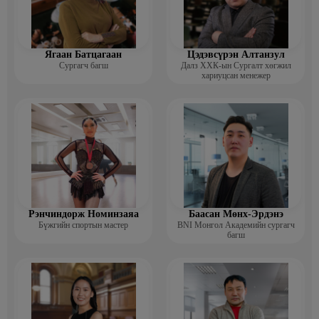
Ягаан Батцагаан
Цэдэвсүрэн Алтанзул
Сургагч багш
Далз ХХК-ын Сургалт хөгжил
хариуцсан менежер
Рэнчиндорж Номинзаяа
Баасан Мөнх-Эрдэнэ
Бүжгийн спортын мастер
BNI Монгол Академийн сургагч
багш