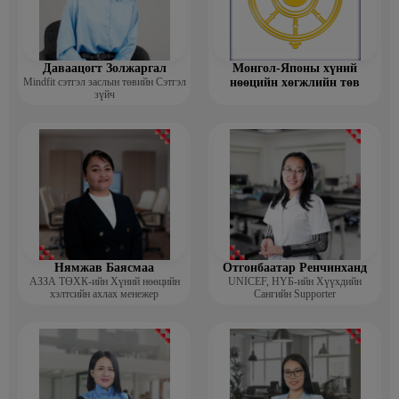
Даваацогт Золжаргал
Монгол-Японы хүний
Mindfit сэтгэл заслын төвийн Сэтгэл
нөөцийн хөгжлийн төв
зүйч
Нямжав Баясмаа
Отгонбаатар Ренчинханд
АЗЗА ТӨХК-ийн Хүний нөөцийн
UNIСЕF, НҮБ-ийн Хүүхдийн
хэлтсийн ахлах менежер
Сангийн Supporter