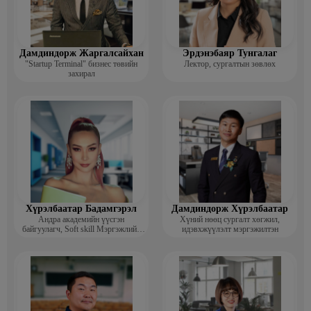
Дамдиндорж Жаргалсайхан
Эрдэнэбаяр Тунгалаг
"Startup Terminal" бизнес төвийн
Лектор, сургалтын зөвлөх
захирал
Хүрэлбаатар Бадамгэрэл
Дамдиндорж Хүрэлбаатар
Андра академийн үүсгэн
Хүний нөөц сургалт хөгжил,
байгуулагч, Soft skill Мэргэжлийн
идэвхжүүлэлт мэргэжилтэн
сургагч багш, Гоо зүйн ментор,
Монголын мисс, Топ модель