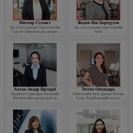
Мягмар Сэлэнгэ
Жодов-Иш Борхүүхэн
Зах Зээл Судлалын Хүрээлэнгийн
Зах зээл судлалын хүрээлэнгийн
Сургалт хариуцсан дэд захирал,
багш
“Экспорт” Академийн багш
Алтан-Авдар Ирээдүй
Тогтох Оюундарь
Эрдэмтэн Сурагчдын Хөгжлийн
Нийслэлийн Засаг даргын Тамгын
Институтийн тэргүүн (үүсгэн
Газар, Хүний нөөцийн хэлтэс,
байгуулагч)
Сургагч багш