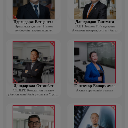
Цэрэндорж Батцэнгэл
Дашдондов Гантулга
Практикал даатгал, Нөхөн
ГАНТ Зөөлөн Ур Чадварын
төлбөрийн газрын захирал
Академи захирал, сургагч багш
Дашдаржаа Отгонбат
Гантөмөр Болорчимэг
/ОБЗЕРВ Консалтинг зөвлөх
Ахлах сургуулийн зөвлөх
үйлчилгээний байгууллагын Үүсгэн
байгуулагч, Гүйцэтгэх захирал/