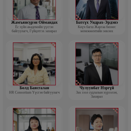
Жамъянсүрэн Оймандах
Батсүх Ундрах-Эрдэнэ
Ёс зүйн академийн үүсгэн
Көүч багш Жаргаа бизнес
байгуулагч, Гүйцэтгэх захирал
менежментийн зөвлөх
Болд Баясгалан
Чулуунбат Нэргүй
HR Consortium Үүсгэн байгуулагч
Зах зээл судлалын хүрээлэн,
Захирал