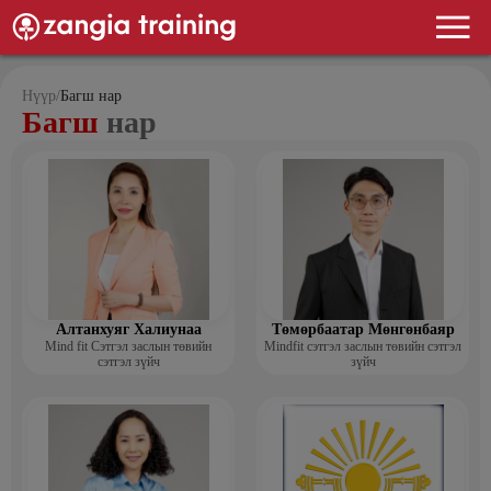
Нүүр
/
Багш нар
Багш
нар
Алтанхуяг Халиунаа
Төмөрбаатар Мөнгөнбаяр
Mind fit Сэтгэл заслын төвийн
Mindfit сэтгэл заслын төвийн сэтгэл
сэтгэл зүйч
зүйч