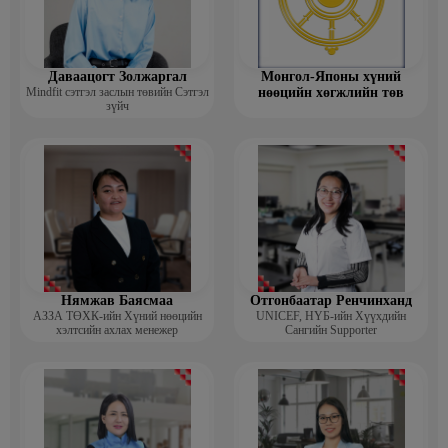
Даваацогт Золжаргал
Монгол-Японы хүний
Mindfit сэтгэл заслын төвийн Сэтгэл
нөөцийн хөгжлийн төв
зүйч
Нямжав Баясмаа
Отгонбаатар Ренчинханд
АЗЗА ТӨХК-ийн Хүний нөөцийн
UNIСЕF, НҮБ-ийн Хүүхдийн
хэлтсийн ахлах менежер
Сангийн Supporter