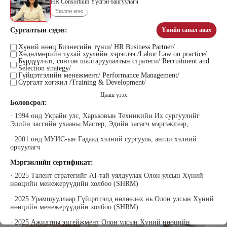
HR Consortium Үүсгэн байгуулагч
Үнэлгээ өгөх
Сургалтын сэдэв:
Үнийн санал авах
Цэдэндамба Нарантуяа
Бээжин Солонгоо
Наран анд консалтинг” ХХК-ийн
Хүний нөөц Бизнесийн түнш/ HR Business Partner/
Франклинкови Монгол ХХК
Хөдөлмөрийн тухай хуулийн хэрэглээ /Labor Law on practice/
Захирал
гүйцэтгэх захирал, Манлайллын
Бүрдүүлэлт, сонгон шалгаруулалтын стратеги/ Recruitment and
трэйнер, олон улсын сургагч багш,
Selection strategy/
сэтгэлзүйч
Гүйцэтгэлийн менежмент/ Performance Management/
Сургалт хөгжил /Training & Development/
Цааш үзэх
Боловсрол:
· 1994 онд Украйн улс, Харьковын Техникийн Их сургуулийг
Эдийн засгийн ухааны Мастер, Эдийн засагч мэргэжлээр,
· 2001 онд МУИС-ын Гадаад хэлний сургууль, англи хэлний
орчуулагч
Уранбор Сэмбэрүү
Энхбаатар Ичинхорлоо
Прус Центр ХХК-ийн Хяналт
Болор Үйлсийн Үндэс ТББ-ийн
Мэргэжлийн сертификат:
шинжилгээ үнэлгээний дарга
үүсгэн байгуулагч, Зүрх сэтгэлийн
ISO4500; ISO9001 нэгдсэн
карьер сургалтын төвийн нийгмийн
· 2025 Талент стратегийг АI-тай уялдуулах Олон улсын Хүний
тогтолцооны хэрэгжүүлэгч
ажилтан, сургагч багш
нөөцийн менежерүүдийн холбоо (SHRM)
· 2025 Урамшууллаар Гүйцэтгэлд нөлөөлөх нь Олон улсын Хүний
нөөцийн менежерүүдийн холбоо (SHRM)
· 2025 Ажилтны энгейжмент Олон улсын Хүний нөөцийн