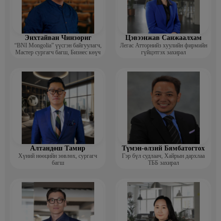
Энхтайван Чинзориг
Цэвээнжав Санжаалхам
“BNI Mongolia” үүсгэн байгуулагч,
Легас Атторнийз хуулийн фирмийн
Мастер сургагч багш, Бизнес көүч
гүйцэтгэх захирал
Алтандөш Тамир
Түмэн-өлзий Бямбатогтох
Хүний нөөцийн зөвлөх, сургагч
Гэр бүл судлаач, Хайрын дархлаа
багш
ТББ захирал