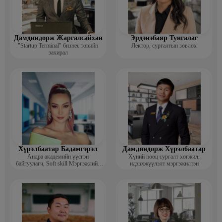
Дамдиндорж Жаргалсайхан
Эрдэнэбаяр Тунгалаг
"Startup Terminal" бизнес төвийн
Лектор, сургалтын зөвлөх
захирал
Хүрэлбаатар Бадамгэрэл
Дамдиндорж Хүрэлбаатар
Андра академийн үүсгэн
Хүний нөөц сургалт хөгжил,
байгуулагч, Soft skill Мэргэжлийн
идэвхжүүлэлт мэргэжилтэн
сургагч багш, Гоо зүйн ментор,
Монголын мисс, Топ модель