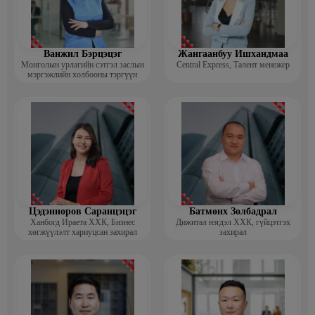
Ванжил Бэрцэцэг
Жангаанбуу Ишхандмаа
Монголын урлагийн сэтгэл заслын
Central Express, Талент менежер
мэргэжлийн холбооны тэргүүн
Цэдэнноров Саранцэцэг
Батмөнх Золбадрал
Ханбогд Ираета ХХК, Бизнес
Дижитал нэгдэл ХХК, гүйцэтгэх
хөгжүүлэлт хариуцсан захирал
захирал