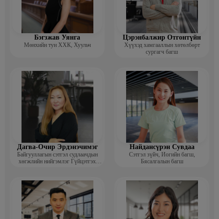
Бэгзжав Уянга
Цэрэнбалжир Отгонтүйн
Мөнхийн тун ХХК, Хуульч
Хүүхэд хамгааллын хөтөлбөрт
сургагч багш
Дагва-Очир Эрдэнэчимэг
Найдансүрэн Сувдаа
Байгууллагын сэтгэл судлаачдын
Сэтгэл зүйч, Иогийн багш,
хөгжлийн нийгэмлэг Гүйцэтгэх
Бясалгалын багш
захирал