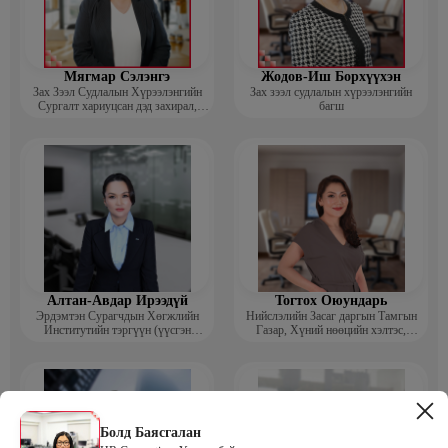
Мягмар Сэлэнгэ
Жодов-Иш Борхүүхэн
Зах Зээл Судлалын Хүрээлэнгийн
Зах зээл судлалын хүрээлэнгийн
Сургалт хариуцсан дэд захирал,
багш
“Экспорт” Академийн багш
Алтан-Авдар Ирээдүй
Тогтох Оюундарь
Эрдэмтэн Сурагчдын Хөгжлийн
Нийслэлийн Засаг даргын Тамгын
Институтийн тэргүүн (үүсгэн
Газар, Хүний нөөцийн хэлтэс,
байгуулагч)
Сургагч багш
Болд Баясгалан