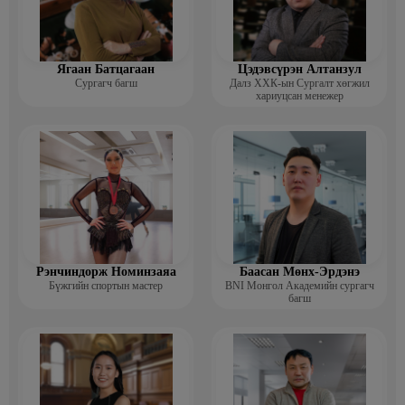
· 2003 Менежмент сэтгэл зүй, хөдөлмөрийн хууль, захиргааны
хууль тогтоомж Удирдлагын а
Ажлын туршлага:
· HR Consortium Үүсгэн байгуулагч (2022- одоог хүртэл)
Ягаан Батцагаан
Цэдэвсүрэн Алтанзул
Сургагч багш
Далз ХХК-ын Сургалт хөгжил
· Пи Эйч Ар Консалтинг ХХК: Үүсгэн байгуулагч, Захирал (2019-
хариуцсан менежер
одоог хүртэл)
· Наран Групп: Хүний нөөц хариуцсан захирал 2018
· Таван Богд Групп: ХН Бодлогын хэлтсийн дарга, Хүний нөөц
хариуцсан захирал (2010 – 2015)
· Зоос банк: Хүний нөөцийн менежер (2004- 2010)
· ЗГХА, Авто тээврийн газар: Хүний нөөцийн мэргэжилтэн, Авто
тээврийн хэлтсийн дарга (1995- 2004)
Рэнчиндорж Номинзаяа
Баасан Мөнх-Эрдэнэ
Бүжгийн спортын мастер
BNI Монгол Академийн сургагч
багш