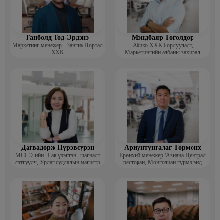
дилерийн мэргэжлийн зэрэг
Ажлын туршлага:
· 2024 он – Одоог хүртэл - Практикал даатгал – Нөхөн төлбөрийн
Ганболд Тод-Эрдэнэ
Мэндбаяр Төгөлдөр
газрын захирал
Маркетинг менежер - Зангиа Портал
Абико ХХК Борлуулалт,
ХХК
Маркетингийн албаны захирал
· 2023 он - Мандал даатгал – Группийн борлуулалтын хяналт
хариуцсан захирал
· 2020 он – Мандал даатгал – CRM - ийн хэлтсийн захирал
· 2018 он – Голомт банк – Бүсийн менежер
· 2015 он - Голомт банк – Сегмент аналист
· 2012 он - Голомт банк – Харилцааны менежер /Хэзээ, хаана,
хамгийн сүүлийнхээс эхэлнэ/
Дагвадорж Пүрэвсүрэн
Ариунтунгалаг Төрмөнх
МСНЭ-ийн "Ган үзэгтэн" шагналт
Ерөнхий менежер /Азиана Централ
сэтгүүлч, Урлаг судлалын магистр
ресторан, Монголиан гүрмэ энд
катеринг ХХК/