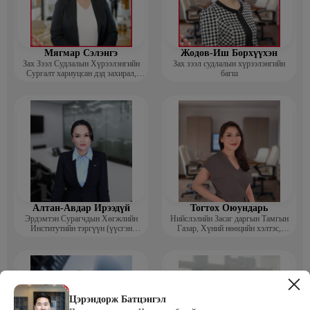
Мягмар Сэлэнгэ
Жодов-Иш Борхүүхэн
Зах Зээл Судлалын Хүрээлэнгийн
Зах зээл судлалын хүрээлэнгийн
Сургалт хариуцсан дэд захирал,
багш
“Экспорт” Академийн багш
Алтан-Авдар Ирээдүй
Тогтох Оюундарь
Эрдэмтэн Сурагчдын Хөгжлийн
Нийслэлийн Засаг даргын Тамгын
Институтийн тэргүүн (үүсгэн
Газар, Хүний нөөцийн хэлтэс,
байгуулагч)
Сургагч багш
Цэрэндорж Батцэнгэл