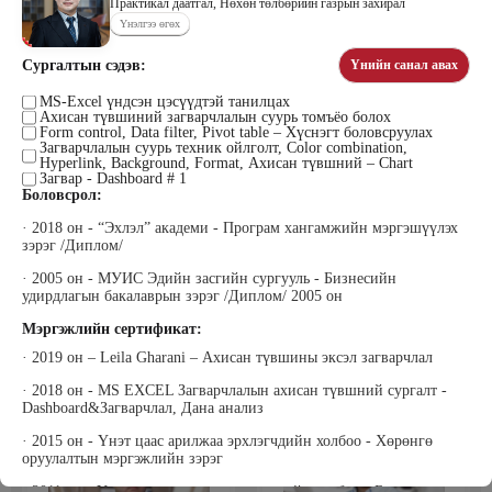
Практикал даатгал, Нөхөн төлбөрийн газрын захирал
Үнэлгээ өгөх
Сургалтын сэдэв:
Үнийн санал авах
Цэдэндамба Нарантуяа
Бээжин Солонгоо
Наран анд консалтинг” ХХК-ийн
MS-Excel үндсэн цэсүүдтэй танилцах
Франклинкови Монгол ХХК
Ахисан түвшиний загварчлалын суурь томъёо болох
Захирал
гүйцэтгэх захирал, Манлайллын
Form control, Data filter, Pivot table – Хүснэгт боловсруулах
трэйнер, олон улсын сургагч багш,
Загварчлалын суурь техник ойлголт, Color combination,
сэтгэлзүйч
Hyperlink, Background, Format, Ахисан түвшний – Chart
Загвар - Dashboard # 1
Боловсрол:
· 2018 он - “Эхлэл” академи - Програм хангамжийн мэргэшүүлэх
зэрэг /Диплом/
· 2005 он - МУИС Эдийн засгийн сургууль - Бизнесийн
удирдлагын бакалаврын зэрэг /Диплом/ 2005 он
Мэргэжлийн сертификат:
Уранбор Сэмбэрүү
Энхбаатар Ичинхорлоо
Прус Центр ХХК-ийн Хяналт
Болор Үйлсийн Үндэс ТББ-ийн
· 2019 он – Leila Gharani – Ахисан түвшины эксэл загварчлал
шинжилгээ үнэлгээний дарга
үүсгэн байгуулагч, Зүрх сэтгэлийн
ISO4500; ISO9001 нэгдсэн
карьер сургалтын төвийн нийгмийн
· 2018 он - MS EXCEL Загварчлалын ахисан түвшний сургалт -
тогтолцооны хэрэгжүүлэгч
ажилтан, сургагч багш
Dashboard&Загварчлал, Дана анализ
· 2015 он - Үнэт цаас арилжаа эрхлэгчдийн холбоо - Хөрөнгө
оруулалтын мэргэжлийн зэрэг
· 2011 он - Үнэт цаас арилжаа эрхлэгчдийн холбоо - Брокер