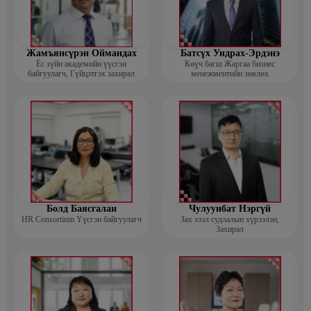
Жамъянсүрэн Оймандах
Батсүх Ундрах-Эрдэнэ
Ёс зүйн академийн үүсгэн
Көүч багш Жаргаа бизнес
байгуулагч, Гүйцэтгэх захирал
менежментийн зөвлөх
Болд Баясгалан
Чулуунбат Нэргүй
HR Consortium Үүсгэн байгуулагч
Зах зээл судлалын хүрээлэн,
Захирал