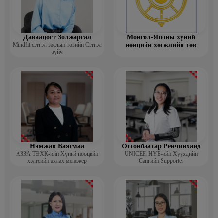
Даваацогт Золжаргал
Монгол-Японы хүний
Mindfit сэтгэл заслын төвийн Сэтгэл
нөөцийн хөгжлийн төв
зүйч
Нямжав Баясмаа
Отгонбаатар Ренчинханд
АЗЗА ТӨХК-ийн Хүний нөөцийн
UNIСЕF, НҮБ-ийн Хүүхдийн
хэлтсийн ахлах менежер
Сангийн Supporter