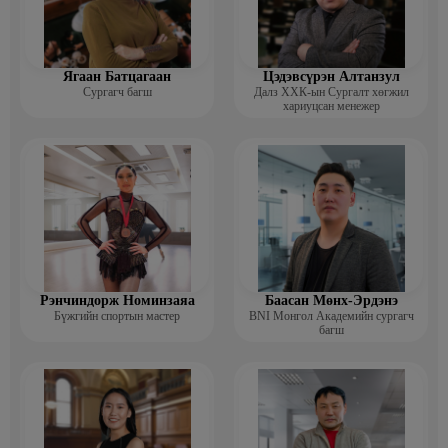
Ягаан Батцагаан
Цэдэвсүрэн Алтанзул
Сургагч багш
Далз ХХК-ын Сургалт хөгжил
хариуцсан менежер
Рэнчиндорж Номинзаяа
Баасан Мөнх-Эрдэнэ
Бүжгийн спортын мастер
BNI Монгол Академийн сургагч
багш