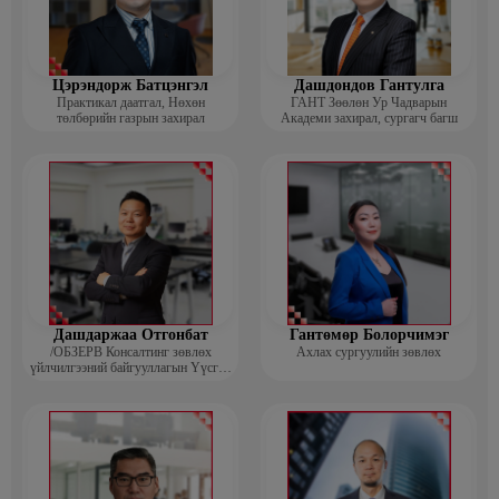
Цэрэндорж Батцэнгэл
Дашдондов Гантулга
Практикал даатгал, Нөхөн
ГАНТ Зөөлөн Ур Чадварын
төлбөрийн газрын захирал
Академи захирал, сургагч багш
Дашдаржаа Отгонбат
Гантөмөр Болорчимэг
/ОБЗЕРВ Консалтинг зөвлөх
Ахлах сургуулийн зөвлөх
үйлчилгээний байгууллагын Үүсгэн
байгуулагч, Гүйцэтгэх захирал/