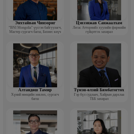
Энхтайван Чинзориг
Цэвээнжав Санжаалхам
“BNI Mongolia” үүсгэн байгуулагч,
Легас Атторнийз хуулийн фирмийн
Мастер сургагч багш, Бизнес көүч
гүйцэтгэх захирал
Алтандөш Тамир
Түмэн-өлзий Бямбатогтох
Хүний нөөцийн зөвлөх, сургагч
Гэр бүл судлаач, Хайрын дархлаа
багш
ТББ захирал