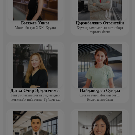
Бэгзжав Уянга
Цэрэнбалжир Отгонтүйн
Мөнхийн тун ХХК, Хуульч
Хүүхэд хамгааллын хөтөлбөрт
сургагч багш
Дагва-Очир Эрдэнэчимэг
Найдансүрэн Сувдаа
Байгууллагын сэтгэл судлаачдын
Сэтгэл зүйч, Иогийн багш,
хөгжлийн нийгэмлэг Гүйцэтгэх
Бясалгалын багш
захирал