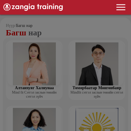
Нүүр
/
Багш нар
Багш
нар
Алтанхуяг Халиунаа
Төмөрбаатар Мөнгөнбаяр
Mind fit Сэтгэл заслын төвийн
Mindfit сэтгэл заслын төвийн сэтгэл
сэтгэл зүйч
зүйч