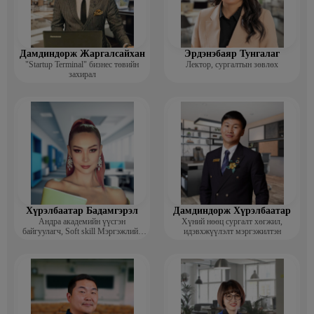
Дамдиндорж Жаргалсайхан
Эрдэнэбаяр Тунгалаг
"Startup Terminal" бизнес төвийн
Лектор, сургалтын зөвлөх
захирал
Хүрэлбаатар Бадамгэрэл
Дамдиндорж Хүрэлбаатар
Андра академийн үүсгэн
Хүний нөөц сургалт хөгжил,
байгуулагч, Soft skill Мэргэжлийн
идэвхжүүлэлт мэргэжилтэн
сургагч багш, Гоо зүйн ментор,
Монголын мисс, Топ модель