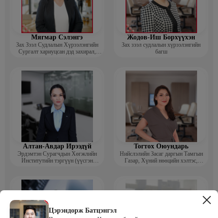
Мягмар Сэлэнгэ
Жодов-Иш Борхүүхэн
Зах Зээл Судлалын Хүрээлэнгийн
Зах зээл судлалын хүрээлэнгийн
Сургалт хариуцсан дэд захирал,
багш
“Экспорт” Академийн багш
Алтан-Авдар Ирээдүй
Тогтох Оюундарь
Эрдэмтэн Сурагчдын Хөгжлийн
Нийслэлийн Засаг даргын Тамгын
Институтийн тэргүүн (үүсгэн
Газар, Хүний нөөцийн хэлтэс,
байгуулагч)
Сургагч багш
Цэрэндорж Батцэнгэл