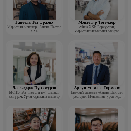
дилерийн мэргэжлийн зэрэг
Ажлын туршлага:
· 2024 он – Одоог хүртэл - Практикал даатгал – Нөхөн төлбөрийн
Ганболд Тод-Эрдэнэ
Мэндбаяр Төгөлдөр
газрын захирал
Маркетинг менежер - Зангиа Портал
Абико ХХК Борлуулалт,
ХХК
Маркетингийн албаны захирал
· 2023 он - Мандал даатгал – Группийн борлуулалтын хяналт
хариуцсан захирал
· 2020 он – Мандал даатгал – CRM - ийн хэлтсийн захирал
· 2018 он – Голомт банк – Бүсийн менежер
· 2015 он - Голомт банк – Сегмент аналист
· 2012 он - Голомт банк – Харилцааны менежер /Хэзээ, хаана,
хамгийн сүүлийнхээс эхэлнэ/
Дагвадорж Пүрэвсүрэн
Ариунтунгалаг Төрмөнх
МСНЭ-ийн "Ган үзэгтэн" шагналт
Ерөнхий менежер /Азиана Централ
сэтгүүлч, Урлаг судлалын магистр
ресторан, Монголиан гүрмэ энд
катеринг ХХК/