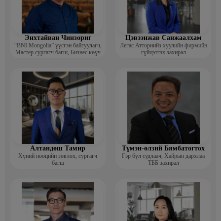
Энхтайван Чинзориг
Цэвээнжав Санжаалхам
“BNI Mongolia” үүсгэн байгуулагч,
Легас Атторнийз хуулийн фирмийн
Мастер сургагч багш, Бизнес көүч
гүйцэтгэх захирал
Алтандөш Тамир
Түмэн-өлзий Бямбатогтох
Хүний нөөцийн зөвлөх, сургагч
Гэр бүл судлаач, Хайрын дархлаа
багш
ТББ захирал