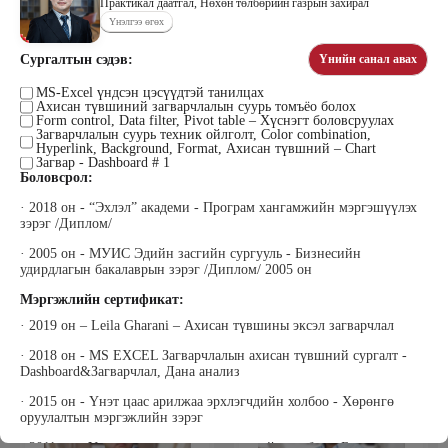
Практикал даатгал, Нөхөн төлбөрийн газрын захирал
Үнэлгээ өгөх
Сургалтын сэдэв:
Үнийн санал авах
Цэдэндамба Нарантуяа
Бээжин Солонгоо
Наран анд консалтинг” ХХК-ийн
MS-Excel үндсэн цэсүүдтэй танилцах
Франклинкови Монгол ХХК
Ахисан түвшиний загварчлалын суурь томъёо болох
Захирал
гүйцэтгэх захирал, Манлайллын
Form control, Data filter, Pivot table – Хүснэгт боловсруулах
трэйнер, олон улсын сургагч багш,
Загварчлалын суурь техник ойлголт, Color combination,
сэтгэлзүйч
Hyperlink, Background, Format, Ахисан түвшний – Chart
Загвар - Dashboard # 1
Боловсрол:
· 2018 он - “Эхлэл” академи - Програм хангамжийн мэргэшүүлэх
зэрэг /Диплом/
· 2005 он - МУИС Эдийн засгийн сургууль - Бизнесийн
удирдлагын бакалаврын зэрэг /Диплом/ 2005 он
Мэргэжлийн сертификат:
Уранбор Сэмбэрүү
Энхбаатар Ичинхорлоо
Прус Центр ХХК-ийн Хяналт
Болор Үйлсийн Үндэс ТББ-ийн
· 2019 он – Leila Gharani – Ахисан түвшины эксэл загварчлал
шинжилгээ үнэлгээний дарга
үүсгэн байгуулагч, Зүрх сэтгэлийн
ISO4500; ISO9001 нэгдсэн
карьер сургалтын төвийн нийгмийн
· 2018 он - MS EXCEL Загварчлалын ахисан түвшний сургалт -
тогтолцооны хэрэгжүүлэгч
ажилтан, сургагч багш
Dashboard&Загварчлал, Дана анализ
· 2015 он - Үнэт цаас арилжаа эрхлэгчдийн холбоо - Хөрөнгө
оруулалтын мэргэжлийн зэрэг
· 2011 он - Үнэт цаас арилжаа эрхлэгчдийн холбоо - Брокер