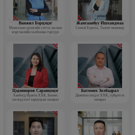
Ванжил Бэрцэцэг
Жангаанбуу Ишхандмаа
Монголын урлагийн сэтгэл заслын
Central Express, Талент менежер
мэргэжлийн холбооны тэргүүн
Цэдэнноров Саранцэцэг
Батмөнх Золбадрал
Ханбогд Ираета ХХК, Бизнес
Дижитал нэгдэл ХХК, гүйцэтгэх
хөгжүүлэлт хариуцсан захирал
захирал