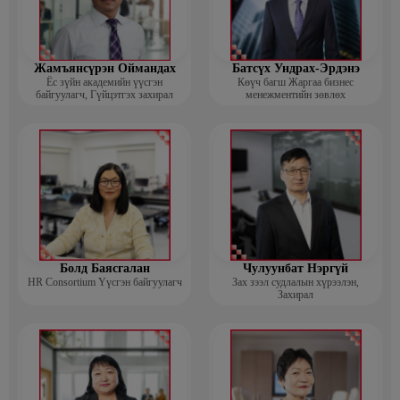
Жамъянсүрэн Оймандах
Батсүх Ундрах-Эрдэнэ
Ёс зүйн академийн үүсгэн
Көүч багш Жаргаа бизнес
байгуулагч, Гүйцэтгэх захирал
менежментийн зөвлөх
Болд Баясгалан
Чулуунбат Нэргүй
HR Consortium Үүсгэн байгуулагч
Зах зээл судлалын хүрээлэн,
Захирал