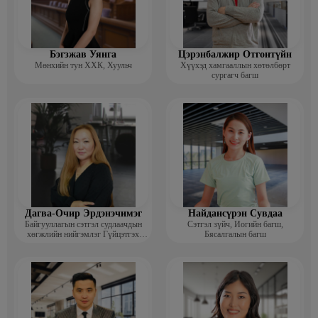
Бэгзжав Уянга
Цэрэнбалжир Отгонтүйн
Мөнхийн тун ХХК, Хуульч
Хүүхэд хамгааллын хөтөлбөрт
сургагч багш
Дагва-Очир Эрдэнэчимэг
Найдансүрэн Сувдаа
Байгууллагын сэтгэл судлаачдын
Сэтгэл зүйч, Иогийн багш,
хөгжлийн нийгэмлэг Гүйцэтгэх
Бясалгалын багш
захирал