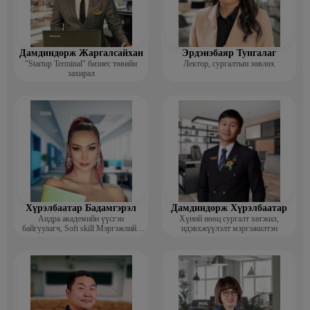
Дамдиндорж Жаргалсайхан
Эрдэнэбаяр Тунгалаг
"Startup Terminal" бизнес төвийн
Лектор, сургалтын зөвлөх
захирал
Хүрэлбаатар Бадамгэрэл
Дамдиндорж Хүрэлбаатар
Андра академийн үүсгэн
Хүний нөөц сургалт хөгжил,
байгуулагч, Soft skill Мэргэжлийн
идэвхжүүлэлт мэргэжилтэн
сургагч багш, Гоо зүйн ментор,
Монголын мисс, Топ модель