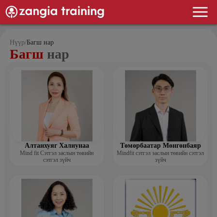
Нүүр
/
Багш нар
Багш
нар
Алтанхуяг Халиунаа
Төмөрбаатар Мөнгөнбаяр
Mind fit Сэтгэл заслын төвийн
Mindfit сэтгэл заслын төвийн сэтгэл
сэтгэл зүйч
зүйч