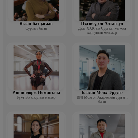
Ягаан Батцагаан
Цэдэвсүрэн Алтанзул
Сургагч багш
Далз ХХК-ын Сургалт хөгжил
хариуцсан менежер
Рэнчиндорж Номинзаяа
Баасан Мөнх-Эрдэнэ
Бүжгийн спортын мастер
BNI Монгол Академийн сургагч
багш