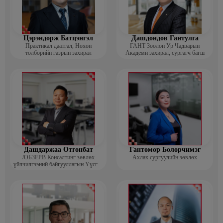
Цэрэндорж Батцэнгэл
Дашдондов Гантулга
Практикал даатгал, Нөхөн
ГАНТ Зөөлөн Ур Чадварын
төлбөрийн газрын захирал
Академи захирал, сургагч багш
Дашдаржаа Отгонбат
Гантөмөр Болорчимэг
/ОБЗЕРВ Консалтинг зөвлөх
Ахлах сургуулийн зөвлөх
үйлчилгээний байгууллагын Үүсгэн
байгуулагч, Гүйцэтгэх захирал/