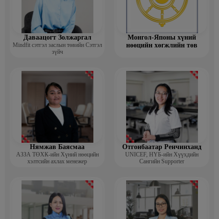
Даваацогт Золжаргал
Монгол-Японы хүний
Mindfit сэтгэл заслын төвийн Сэтгэл
нөөцийн хөгжлийн төв
зүйч
Нямжав Баясмаа
Отгонбаатар Ренчинханд
АЗЗА ТӨХК-ийн Хүний нөөцийн
UNIСЕF, НҮБ-ийн Хүүхдийн
хэлтсийн ахлах менежер
Сангийн Supporter