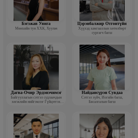
Бэгзжав Уянга
Цэрэнбалжир Отгонтүйн
Мөнхийн тун ХХК, Хуульч
Хүүхэд хамгааллын хөтөлбөрт
сургагч багш
Дагва-Очир Эрдэнэчимэг
Найдансүрэн Сувдаа
Байгууллагын сэтгэл судлаачдын
Сэтгэл зүйч, Иогийн багш,
хөгжлийн нийгэмлэг Гүйцэтгэх
Бясалгалын багш
захирал