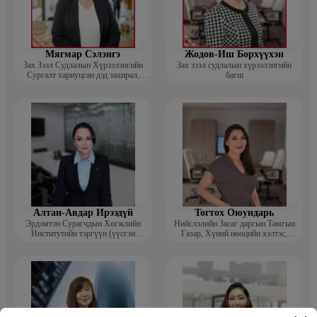
Мягмар Сэлэнгэ
Жодов-Иш Борхүүхэн
Зах Зээл Судлалын Хүрээлэнгийн
Зах зээл судлалын хүрээлэнгийн
Сургалт хариуцсан дэд захирал,
багш
“Экспорт” Академийн багш
Алтан-Авдар Ирээдүй
Тогтох Оюундарь
Эрдэмтэн Сурагчдын Хөгжлийн
Нийслэлийн Засаг даргын Тамгын
Институтийн тэргүүн (үүсгэн
Газар, Хүний нөөцийн хэлтэс,
байгуулагч)
Сургагч багш