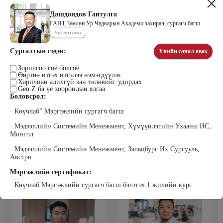
Дашдондов Гантулга
ГАНТ Зөөлөн Ур Чадварын Академи захирал, сургагч багш
Үнэлгээ өгөх
Цэдэндамба Нарантуяа
Бээжин Солонгоо
Наран анд консалтинг” ХХК-ийн
Франклинкови Монгол ХХК
Сургалтын сэдэв:
Үнийн санал авах
Захирал
гүйцэтгэх захирал, Манлайллын
трэйнер, олон улсын сургагч багш,
сэтгэлзүйч
Зорилгоо гоё болгоё
Өөртөө итгэх итгэлээ нэмэгдүүлэх
Харилцан адилгүй зан төлөвийг удирдах
Gen Z ба үе хоорондын ялгаа
Боловсрол:
· Көүчлаб” Мэргэжлийн сургагч багш
· Мэдээллийн Системийн Менежмент, Хүмүүнлэгийн Ухааны ИС,
Монгол
· Мэдээллийн Системийн Менежмент, Зальцбург Их Сургууль,
Уранбор Сэмбэрүү
Энхбаатар Ичинхорлоо
Австри
Прус Центр ХХК-ийн Хяналт
Болор Үйлсийн Үндэс ТББ-ийн
шинжилгээ үнэлгээний дарга
үүсгэн байгуулагч, Зүрх сэтгэлийн
ISO4500; ISO9001 нэгдсэн
карьер сургалтын төвийн нийгмийн
Мэргэжлийн сертификат:
тогтолцооны хэрэгжүүлэгч
ажилтан, сургагч багш
· Көүчлаб Мэргэжлийн сургагч багш бэлтгэх 1 жилийн курс