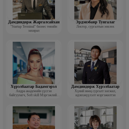
Дамдиндорж Жаргалсайхан
Эрдэнэбаяр Тунгалаг
"Startup Terminal" бизнес төвийн
Лектор, сургалтын зөвлөх
захирал
Хүрэлбаатар Бадамгэрэл
Дамдиндорж Хүрэлбаатар
Андра академийн үүсгэн
Хүний нөөц сургалт хөгжил,
байгуулагч, Soft skill Мэргэжлийн
идэвхжүүлэлт мэргэжилтэн
сургагч багш, Гоо зүйн ментор,
Монголын мисс, Топ модель