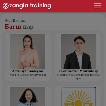
Нүүр
/
Багш нар
Багш
нар
Алтанхуяг Халиунаа
Төмөрбаатар Мөнгөнбаяр
Mind fit Сэтгэл заслын төвийн
Mindfit сэтгэл заслын төвийн сэтгэл
сэтгэл зүйч
зүйч