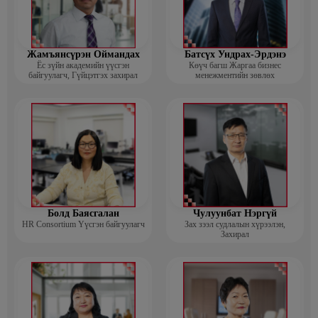
Жамъянсүрэн Оймандах
Батсүх Ундрах-Эрдэнэ
Ёс зүйн академийн үүсгэн
Көүч багш Жаргаа бизнес
байгуулагч, Гүйцэтгэх захирал
менежментийн зөвлөх
Болд Баясгалан
Чулуунбат Нэргүй
HR Consortium Үүсгэн байгуулагч
Зах зээл судлалын хүрээлэн,
Захирал