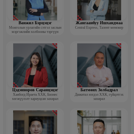
Ванжил Бэрцэцэг
Жангаанбуу Ишхандмаа
Монголын урлагийн сэтгэл заслын
Central Express, Талент менежер
мэргэжлийн холбооны тэргүүн
Цэдэнноров Саранцэцэг
Батмөнх Золбадрал
Ханбогд Ираета ХХК, Бизнес
Дижитал нэгдэл ХХК, гүйцэтгэх
хөгжүүлэлт хариуцсан захирал
захирал