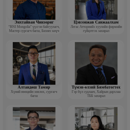
Энхтайван Чинзориг
Цэвээнжав Санжаалхам
“BNI Mongolia” үүсгэн байгуулагч,
Легас Атторнийз хуулийн фирмийн
Мастер сургагч багш, Бизнес көүч
гүйцэтгэх захирал
Алтандөш Тамир
Түмэн-өлзий Бямбатогтох
Хүний нөөцийн зөвлөх, сургагч
Гэр бүл судлаач, Хайрын дархлаа
багш
ТББ захирал