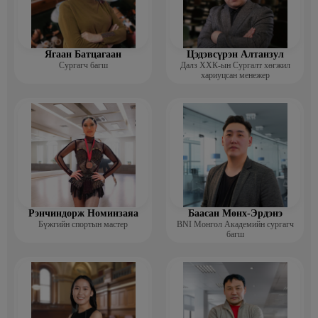
Ягаан Батцагаан
Цэдэвсүрэн Алтанзул
Сургагч багш
Далз ХХК-ын Сургалт хөгжил
хариуцсан менежер
Рэнчиндорж Номинзаяа
Баасан Мөнх-Эрдэнэ
Бүжгийн спортын мастер
BNI Монгол Академийн сургагч
багш