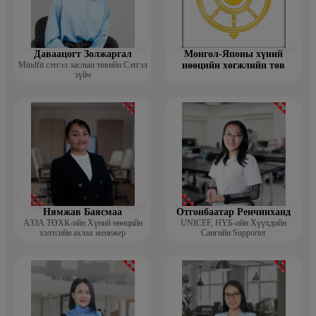
Даваацогт Золжаргал
Монгол-Японы хүний
Mindfit сэтгэл заслын төвийн Сэтгэл
нөөцийн хөгжлийн төв
зүйч
Нямжав Баясмаа
Отгонбаатар Ренчинханд
АЗЗА ТӨХК-ийн Хүний нөөцийн
UNIСЕF, НҮБ-ийн Хүүхдийн
хэлтсийн ахлах менежер
Сангийн Supporter