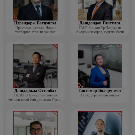
Цэрэндорж Батцэнгэл
Дашдондов Гантулга
Практикал даатгал, Нөхөн
ГАНТ Зөөлөн Ур Чадварын
төлбөрийн газрын захирал
Академи захирал, сургагч багш
Дашдаржаа Отгонбат
Гантөмөр Болорчимэг
/ОБЗЕРВ Консалтинг зөвлөх
Ахлах сургуулийн зөвлөх
үйлчилгээний байгууллагын Үүсгэн
байгуулагч, Гүйцэтгэх захирал/