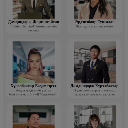
Дамдиндорж Жаргалсайхан
Эрдэнэбаяр Тунгалаг
"Startup Terminal" бизнес төвийн
Лектор, сургалтын зөвлөх
захирал
Хүрэлбаатар Бадамгэрэл
Дамдиндорж Хүрэлбаатар
Андра академийн үүсгэн
Хүний нөөц сургалт хөгжил,
байгуулагч, Soft skill Мэргэжлийн
идэвхжүүлэлт мэргэжилтэн
сургагч багш, Гоо зүйн ментор,
Монголын мисс, Топ модель