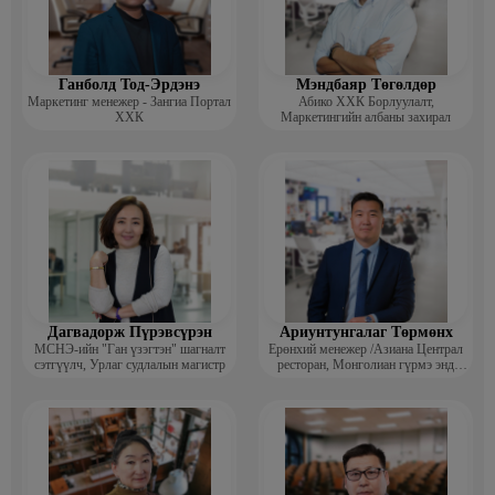
Ганболд Тод-Эрдэнэ
Мэндбаяр Төгөлдөр
Маркетинг менежер - Зангиа Портал
Абико ХХК Борлуулалт,
ХХК
Маркетингийн албаны захирал
Дагвадорж Пүрэвсүрэн
Ариунтунгалаг Төрмөнх
МСНЭ-ийн "Ган үзэгтэн" шагналт
Ерөнхий менежер /Азиана Централ
сэтгүүлч, Урлаг судлалын магистр
ресторан, Монголиан гүрмэ энд
катеринг ХХК/