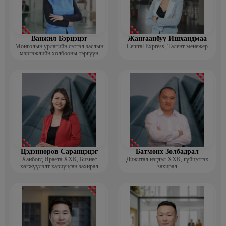
Ванжил Бэрцэцэг
Жангаанбуу Ишхандмаа
Монголын урлагийн сэтгэл заслын
Central Express, Талент менежер
мэргэжлийн холбооны тэргүүн
Цэдэнноров Саранцэцэг
Батмөнх Золбадрал
Ханбогд Ираета ХХК, Бизнес
Дижитал нэгдэл ХХК, гүйцэтгэх
хөгжүүлэлт хариуцсан захирал
захирал