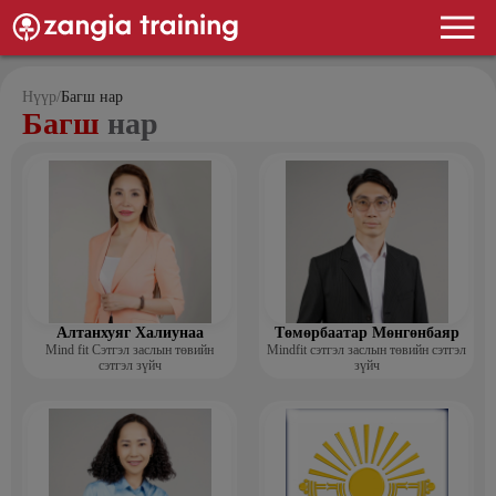
Нүүр
/
Багш нар
Багш
нар
Алтанхуяг Халиунаа
Төмөрбаатар Мөнгөнбаяр
Mind fit Сэтгэл заслын төвийн
Mindfit сэтгэл заслын төвийн сэтгэл
сэтгэл зүйч
зүйч