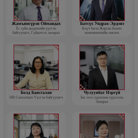
Жамъянсүрэн Оймандах
Батсүх Ундрах-Эрдэнэ
Ёс зүйн академийн үүсгэн
Көүч багш Жаргаа бизнес
байгуулагч, Гүйцэтгэх захирал
менежментийн зөвлөх
Болд Баясгалан
Чулуунбат Нэргүй
HR Consortium Үүсгэн байгуулагч
Зах зээл судлалын хүрээлэн,
Захирал