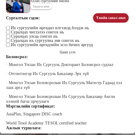
Ахлах сургуулийн зөвлөх
Үнэлгээ өгөх
Сургалтын сэдэв:
Үнийн санал авах
Цэдэндамба Нарантуяа
Бээжин Солонгоо
Наран анд консалтинг” ХХК-ийн
Их сургуулийн өргөдөл илгээхэд бэлдэх нь
Франклинкови Монгол ХХК
Суралцах чиглэлээ сонгох нь
Захирал
гүйцэтгэх захирал, Манлайллын
Суралцах улсаа сонгох нь
трэйнер, олон улсын сургагч багш,
Суралцах их сургуулиа зөв сонгох нь
сэтгэлзүйч
Их сургуулийн өргөдлийн эсээ бичих аргууд
Цааш үзэх
Боловсрол:
· Монгол Улсын Их Сургууль Докторант Боловсрол судлал
· Отгонтэнгэр Их Сургууль Бакалавр Эрх зүй
· Монгол Улсын Боловсролын Их Сургууль Магистр Гадаад хэл
заах арга зүй
Уранбор Сэмбэрүү
Энхбаатар Ичинхорлоо
Прус Центр ХХК-ийн Хяналт
Болор Үйлсийн Үндэс ТББ-ийн
· Монгол Улсын Боловсролын Их Сургууль Бакалавр Англи
шинжилгээ үнэлгээний дарга
үүсгэн байгуулагч, Зүрх сэтгэлийн
хэлний багш орчуулагч
ISO4500; ISO9001 нэгдсэн
карьер сургалтын төвийн нийгмийн
Мэргэжлийн сертификат:
тогтолцооны хэрэгжүүлэгч
ажилтан, сургагч багш
AsiaPlus, Singapore DISC coach
World Tesol Academy TESOL certified teacher
Ажлын туршлага: