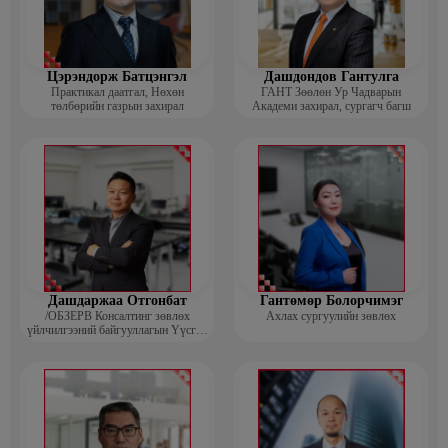
Цэрэндорж Батцэнгэл
Дашдондов Гантулга
Практикал даатгал, Нөхөн
ГАНТ Зөөлөн Ур Чадварын
төлбөрийн газрын захирал
Академи захирал, сургагч багш
Дашдаржаа Отгонбат
Гантөмөр Болорчимэг
/ОБЗЕРВ Консалтинг зөвлөх
Ахлах сургуулийн зөвлөх
үйлчилгээний байгууллагын Үүсгэн
байгуулагч, Гүйцэтгэх захирал/