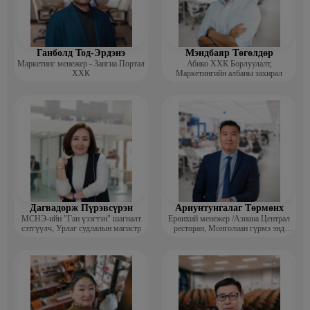
· Career Counselor Tomyo School of Ulaanbaatar 2022-одоог хүртэл
· English Language Composition Teacher Hobby School of Ulaanbaatar
2018-2022
Ганболд Тод-Эрдэнэ
Мэндбаяр Төгөлдөр
· Head of Foreign Language Teacher Shine Mongol Harumafuji School
Маркетинг менежер - Зангиа Портал
Абико ХХК Борлуулалт,
2015-2018
ХХК
Маркетингийн албаны захирал
· English as a Second Language Teacher
· Bangalore University, India 2012-2014
Дагвадорж Пүрэвсүрэн
Ариунтунгалаг Төрмөнх
МСНЭ-ийн "Ган үзэгтэн" шагналт
Ерөнхий менежер /Азиана Централ
сэтгүүлч, Урлаг судлалын магистр
ресторан, Монголиан гүрмэ энд
катеринг ХХК/