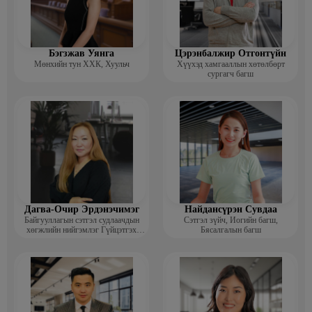
Бэгзжав Уянга
Цэрэнбалжир Отгонтүйн
Мөнхийн тун ХХК, Хуульч
Хүүхэд хамгааллын хөтөлбөрт
сургагч багш
Дагва-Очир Эрдэнэчимэг
Найдансүрэн Сувдаа
Байгууллагын сэтгэл судлаачдын
Сэтгэл зүйч, Иогийн багш,
хөгжлийн нийгэмлэг Гүйцэтгэх
Бясалгалын багш
захирал