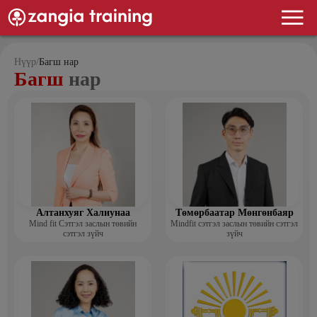
Нүүр
/
Багш нар
Багш
нар
Алтанхуяг Халиунаа
Төмөрбаатар Мөнгөнбаяр
Mind fit Сэтгэл заслын төвийн
Mindfit сэтгэл заслын төвийн сэтгэл
сэтгэл зүйч
зүйч