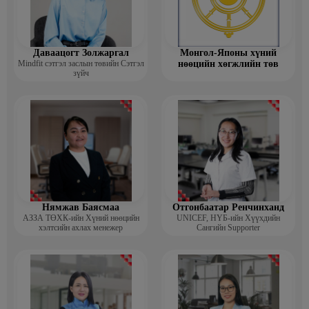
Даваацогт Золжаргал
Монгол-Японы хүний
Mindfit сэтгэл заслын төвийн Сэтгэл
нөөцийн хөгжлийн төв
зүйч
Нямжав Баясмаа
Отгонбаатар Ренчинханд
АЗЗА ТӨХК-ийн Хүний нөөцийн
UNIСЕF, НҮБ-ийн Хүүхдийн
хэлтсийн ахлах менежер
Сангийн Supporter