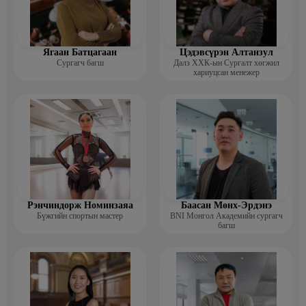
Ягаан Батцагаан
Цэдэвсүрэн Алтанзул
Сургагч багш
Далз ХХК-ын Сургалт хөгжил
хариуцсан менежер
Рэнчиндорж Номинзаяа
Баасан Мөнх-Эрдэнэ
Бүжгийн спортын мастер
BNI Монгол Академийн сургагч
багш