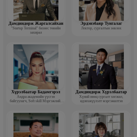
Дамдиндорж Жаргалсайхан
Эрдэнэбаяр Тунгалаг
"Startup Terminal" бизнес төвийн
Лектор, сургалтын зөвлөх
захирал
Хүрэлбаатар Бадамгэрэл
Дамдиндорж Хүрэлбаатар
Андра академийн үүсгэн
Хүний нөөц сургалт хөгжил,
байгуулагч, Soft skill Мэргэжлийн
идэвхжүүлэлт мэргэжилтэн
сургагч багш, Гоо зүйн ментор,
Монголын мисс, Топ модель