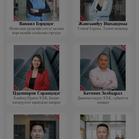
Ванжил Бэрцэцэг
Жангаанбуу Ишхандмаа
Монголын урлагийн сэтгэл заслын
Central Express, Талент менежер
мэргэжлийн холбооны тэргүүн
Цэдэнноров Саранцэцэг
Батмөнх Золбадрал
Ханбогд Ираета ХХК, Бизнес
Дижитал нэгдэл ХХК, гүйцэтгэх
хөгжүүлэлт хариуцсан захирал
захирал