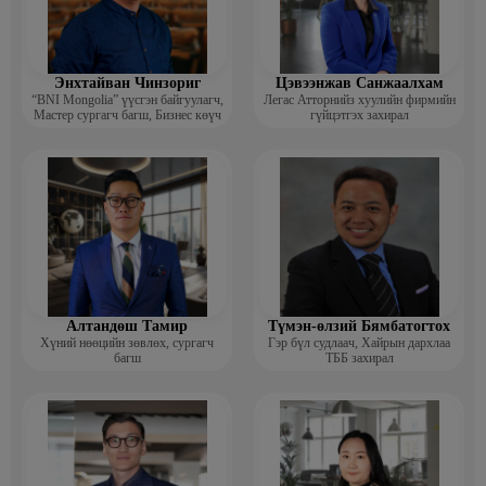
Энхтайван Чинзориг
Цэвээнжав Санжаалхам
“BNI Mongolia” үүсгэн байгуулагч,
Легас Атторнийз хуулийн фирмийн
Мастер сургагч багш, Бизнес көүч
гүйцэтгэх захирал
Алтандөш Тамир
Түмэн-өлзий Бямбатогтох
Хүний нөөцийн зөвлөх, сургагч
Гэр бүл судлаач, Хайрын дархлаа
багш
ТББ захирал