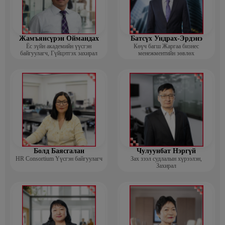
Жамъянсүрэн Оймандах
Батсүх Ундрах-Эрдэнэ
Ёс зүйн академийн үүсгэн
Көүч багш Жаргаа бизнес
байгуулагч, Гүйцэтгэх захирал
менежментийн зөвлөх
Болд Баясгалан
Чулуунбат Нэргүй
HR Consortium Үүсгэн байгуулагч
Зах зээл судлалын хүрээлэн,
Захирал