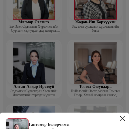
Мягмар Сэлэнгэ
Жодов-Иш Борхүүхэн
Зах Зээл Судлалын Хүрээлэнгийн
Зах зээл судлалын хүрээлэнгийн
Сургалт хариуцсан дэд захирал,
багш
“Экспорт” Академийн багш
Алтан-Авдар Ирээдүй
Тогтох Оюундарь
Эрдэмтэн Сурагчдын Хөгжлийн
Нийслэлийн Засаг даргын Тамгын
Институтийн тэргүүн (үүсгэн
Газар, Хүний нөөцийн хэлтэс,
байгуулагч)
Сургагч багш
Гантөмөр Болорчимэг