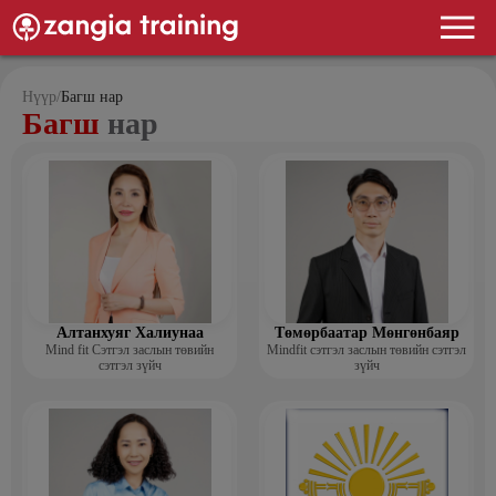
Нүүр
/
Багш нар
Багш
нар
Алтанхуяг Халиунаа
Төмөрбаатар Мөнгөнбаяр
Mind fit Сэтгэл заслын төвийн
Mindfit сэтгэл заслын төвийн сэтгэл
сэтгэл зүйч
зүйч