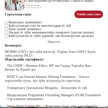
Ёс зүйн академийн үүсгэн байгуулагч, Гүйцэтгэх захирал
Үнэлгээ өгөх
Сургалтын сэдэв:
Үнийн санал авах
Цэдэндамба Нарантуяа
Бээжин Солонгоо
Наран анд консалтинг” ХХК-ийн
Комплаенс менежмент
Франклинкови Монгол ХХК
Байгууллагын соёл ба ажилтнуудын ёс зүй
Захирал
гүйцэтгэх захирал, Манлайллын
Хувь хүний төлөвшил
трэйнер, олон улсын сургагч багш,
Ажлын ёс зүйн менежментийн төлөвлөлт (ахисан шатны)
сэтгэлзүйч
Байгууллагын ёс зүйн дүрмийг зөв боловсруулах аргачлал
Цааш үзэх
Боловсрол:
МГИМО (ОХУ) Эрх зүйн магистр, Virginia State (АНУ) Хууль
зүйн доктор /Ph.D./
Мэргэжлийн сертификат:
· The UNDP + Business Ethics, МУ-ын Гадаад Хэргийн Яам –
Бизнес ба Хүний эрх
Уранбор Сэмбэрүү
Энхбаатар Ичинхорлоо
Прус Центр ХХК-ийн Хяналт
Болор Үйлсийн Үндэс ТББ-ийн
· БНХГУ-ын Konrad Adenaur Stiftung Foundation – Хэвлэл
шинжилгээ үнэлгээний дарга
үүсгэн байгуулагч, Зүрх сэтгэлийн
мэдээллийн хууль, эрх зүйн асуудлууд ба сорилтууд
ISO4500; ISO9001 нэгдсэн
карьер сургалтын төвийн нийгмийн
тогтолцооны хэрэгжүүлэгч
ажилтан, сургагч багш
· Transperancy International Mongolia – Бизнесийн ёс зүй
· Нидерландын Programma Uitzending Managers (PUM) Foundation
– Гэр кэмпинг менежмент
· Vestas Wind Turbine Pte., - Комплаенс ба ёс зүйн хөтөлбөрийн