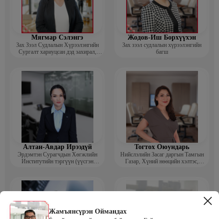
Мягмар Сэлэнгэ
Жодов-Иш Борхүүхэн
Зах Зээл Судлалын Хүрээлэнгийн
Зах зээл судлалын хүрээлэнгийн
Сургалт хариуцсан дэд захирал,
багш
“Экспорт” Академийн багш
Алтан-Авдар Ирээдүй
Тогтох Оюундарь
Эрдэмтэн Сурагчдын Хөгжлийн
Нийслэлийн Засаг даргын Тамгын
Институтийн тэргүүн (үүсгэн
Газар, Хүний нөөцийн хэлтэс,
байгуулагч)
Сургагч багш
Жамъянсүрэн Оймандах