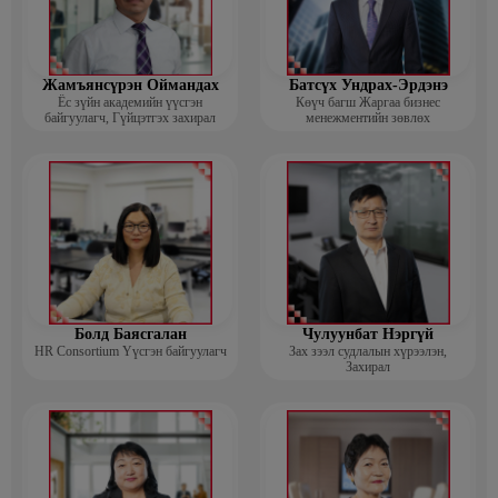
Жамъянсүрэн Оймандах
Батсүх Ундрах-Эрдэнэ
Ёс зүйн академийн үүсгэн
Көүч багш Жаргаа бизнес
байгуулагч, Гүйцэтгэх захирал
менежментийн зөвлөх
Болд Баясгалан
Чулуунбат Нэргүй
HR Consortium Үүсгэн байгуулагч
Зах зээл судлалын хүрээлэн,
Захирал