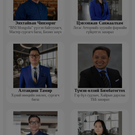
Энхтайван Чинзориг
Цэвээнжав Санжаалхам
“BNI Mongolia” үүсгэн байгуулагч,
Легас Атторнийз хуулийн фирмийн
Мастер сургагч багш, Бизнес көүч
гүйцэтгэх захирал
Алтандөш Тамир
Түмэн-өлзий Бямбатогтох
Хүний нөөцийн зөвлөх, сургагч
Гэр бүл судлаач, Хайрын дархлаа
багш
ТББ захирал