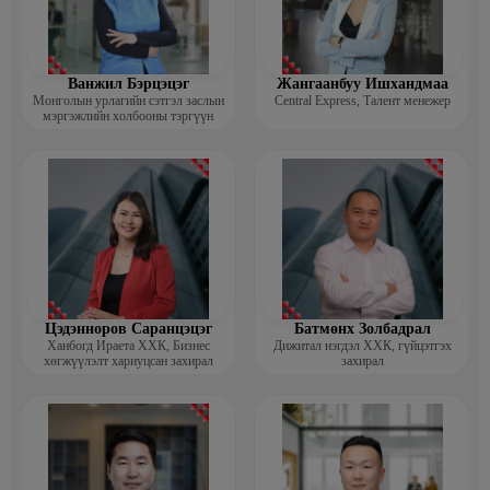
Ванжил Бэрцэцэг
Жангаанбуу Ишхандмаа
Монголын урлагийн сэтгэл заслын
Central Express, Талент менежер
мэргэжлийн холбооны тэргүүн
Цэдэнноров Саранцэцэг
Батмөнх Золбадрал
Ханбогд Ираета ХХК, Бизнес
Дижитал нэгдэл ХХК, гүйцэтгэх
хөгжүүлэлт хариуцсан захирал
захирал