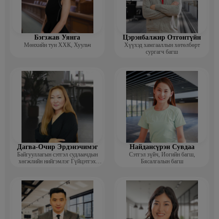
Бэгзжав Уянга
Цэрэнбалжир Отгонтүйн
Мөнхийн тун ХХК, Хуульч
Хүүхэд хамгааллын хөтөлбөрт
сургагч багш
Дагва-Очир Эрдэнэчимэг
Найдансүрэн Сувдаа
Байгууллагын сэтгэл судлаачдын
Сэтгэл зүйч, Иогийн багш,
хөгжлийн нийгэмлэг Гүйцэтгэх
Бясалгалын багш
захирал