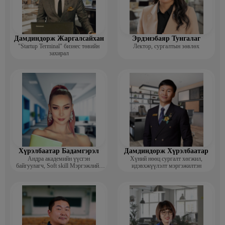
Дамдиндорж Жаргалсайхан
Эрдэнэбаяр Тунгалаг
"Startup Terminal" бизнес төвийн
Лектор, сургалтын зөвлөх
захирал
Хүрэлбаатар Бадамгэрэл
Дамдиндорж Хүрэлбаатар
Андра академийн үүсгэн
Хүний нөөц сургалт хөгжил,
байгуулагч, Soft skill Мэргэжлийн
идэвхжүүлэлт мэргэжилтэн
сургагч багш, Гоо зүйн ментор,
Монголын мисс, Топ модель