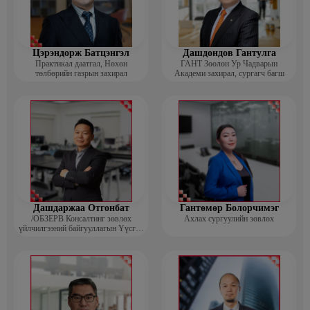
Цэрэндорж Батцэнгэл
Дашдондов Гантулга
Практикал даатгал, Нөхөн
ГАНТ Зөөлөн Ур Чадварын
төлбөрийн газрын захирал
Академи захирал, сургагч багш
Дашдаржаа Отгонбат
Гантөмөр Болорчимэг
/ОБЗЕРВ Консалтинг зөвлөх
Ахлах сургуулийн зөвлөх
үйлчилгээний байгууллагын Үүсгэн
байгуулагч, Гүйцэтгэх захирал/