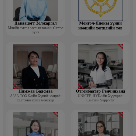
Даваацогт Золжаргал
Монгол-Японы хүний
Mindfit сэтгэл заслын төвийн Сэтгэл
нөөцийн хөгжлийн төв
зүйч
Нямжав Баясмаа
Отгонбаатар Ренчинханд
АЗЗА ТӨХК-ийн Хүний нөөцийн
UNIСЕF, НҮБ-ийн Хүүхдийн
хэлтсийн ахлах менежер
Сангийн Supporter