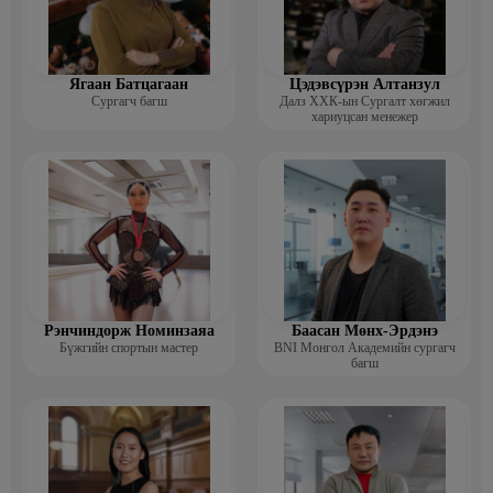
Ягаан Батцагаан
Цэдэвсүрэн Алтанзул
Сургагч багш
Далз ХХК-ын Сургалт хөгжил
хариуцсан менежер
Рэнчиндорж Номинзаяа
Баасан Мөнх-Эрдэнэ
Бүжгийн спортын мастер
BNI Монгол Академийн сургагч
багш