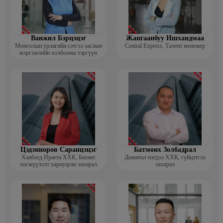
Ванжил Бэрцэцэг
Жангаанбуу Ишхандмаа
Монголын урлагийн сэтгэл заслын
Central Express, Талент менежер
мэргэжлийн холбооны тэргүүн
Цэдэнноров Саранцэцэг
Батмөнх Золбадрал
Ханбогд Ираета ХХК, Бизнес
Дижитал нэгдэл ХХК, гүйцэтгэх
хөгжүүлэлт хариуцсан захирал
захирал