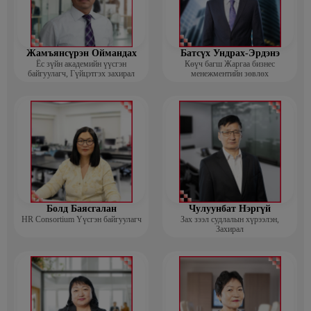
Жамъянсүрэн Оймандах
Батсүх Ундрах-Эрдэнэ
Ёс зүйн академийн үүсгэн
Көүч багш Жаргаа бизнес
байгуулагч, Гүйцэтгэх захирал
менежментийн зөвлөх
Болд Баясгалан
Чулуунбат Нэргүй
HR Consortium Үүсгэн байгуулагч
Зах зээл судлалын хүрээлэн,
Захирал