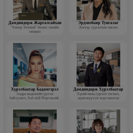
Дамдиндорж Жаргалсайхан
Эрдэнэбаяр Тунгалаг
"Startup Terminal" бизнес төвийн
Лектор, сургалтын зөвлөх
захирал
Хүрэлбаатар Бадамгэрэл
Дамдиндорж Хүрэлбаатар
Андра академийн үүсгэн
Хүний нөөц сургалт хөгжил,
байгуулагч, Soft skill Мэргэжлийн
идэвхжүүлэлт мэргэжилтэн
сургагч багш, Гоо зүйн ментор,
Монголын мисс, Топ модель