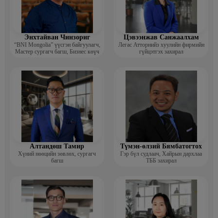
Энхтайван Чинзориг
Цэвээнжав Санжаалхам
“BNI Mongolia” үүсгэн байгуулагч,
Легас Атторнийз хуулийн фирмийн
Мастер сургагч багш, Бизнес көүч
гүйцэтгэх захирал
Алтандөш Тамир
Түмэн-өлзий Бямбатогтох
Хүний нөөцийн зөвлөх, сургагч
Гэр бүл судлаач, Хайрын дархлаа
багш
ТББ захирал