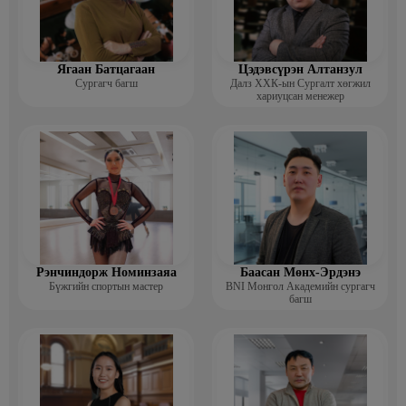
Ягаан Батцагаан
Цэдэвсүрэн Алтанзул
Сургагч багш
Далз ХХК-ын Сургалт хөгжил
хариуцсан менежер
Рэнчиндорж Номинзаяа
Баасан Мөнх-Эрдэнэ
Бүжгийн спортын мастер
BNI Монгол Академийн сургагч
багш