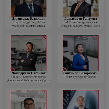
Цэрэндорж Батцэнгэл
Дашдондов Гантулга
Практикал даатгал, Нөхөн
ГАНТ Зөөлөн Ур Чадварын
төлбөрийн газрын захирал
Академи захирал, сургагч багш
Дашдаржаа Отгонбат
Гантөмөр Болорчимэг
/ОБЗЕРВ Консалтинг зөвлөх
Ахлах сургуулийн зөвлөх
үйлчилгээний байгууллагын Үүсгэн
байгуулагч, Гүйцэтгэх захирал/