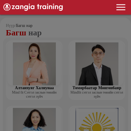
Нүүр
/
Багш нар
Багш
нар
Алтанхуяг Халиунаа
Төмөрбаатар Мөнгөнбаяр
Mind fit Сэтгэл заслын төвийн
Mindfit сэтгэл заслын төвийн сэтгэл
сэтгэл зүйч
зүйч