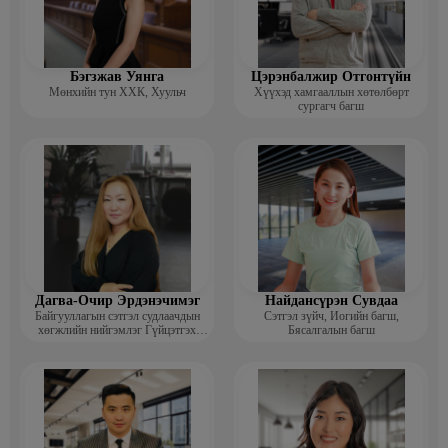
Бэгзжав Уянга
Цэрэнбалжир Отгонтүйн
Мөнхийн тун ХХК, Хуульч
Хүүхэд хамгааллын хөтөлбөрт
сургагч багш
Дагва-Очир Эрдэнэчимэг
Найдансүрэн Сувдаа
Байгууллагын сэтгэл судлаачдын
Сэтгэл зүйч, Иогийн багш,
хөгжлийн нийгэмлэг Гүйцэтгэх
Бясалгалын багш
захирал