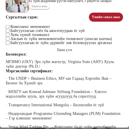
Ёс зүйн академийн үүсгэн байгуулагч, Гүйцэтгэх захирал
Үнэлгээ өгөх
Сургалтын сэдэв:
Үнийн санал авах
Цэдэндамба Нарантуяа
Бээжин Солонгоо
Наран анд консалтинг” ХХК-ийн
Комплаенс менежмент
Франклинкови Монгол ХХК
Байгууллагын соёл ба ажилтнуудын ёс зүй
Захирал
гүйцэтгэх захирал, Манлайллын
Хувь хүний төлөвшил
трэйнер, олон улсын сургагч багш,
Ажлын ёс зүйн менежментийн төлөвлөлт (ахисан шатны)
сэтгэлзүйч
Байгууллагын ёс зүйн дүрмийг зөв боловсруулах аргачлал
Цааш үзэх
Боловсрол:
МГИМО (ОХУ) Эрх зүйн магистр, Virginia State (АНУ) Хууль
зүйн доктор /Ph.D./
Мэргэжлийн сертификат:
· The UNDP + Business Ethics, МУ-ын Гадаад Хэргийн Яам –
Бизнес ба Хүний эрх
Уранбор Сэмбэрүү
Энхбаатар Ичинхорлоо
Прус Центр ХХК-ийн Хяналт
Болор Үйлсийн Үндэс ТББ-ийн
· БНХГУ-ын Konrad Adenaur Stiftung Foundation – Хэвлэл
шинжилгээ үнэлгээний дарга
үүсгэн байгуулагч, Зүрх сэтгэлийн
мэдээллийн хууль, эрх зүйн асуудлууд ба сорилтууд
ISO4500; ISO9001 нэгдсэн
карьер сургалтын төвийн нийгмийн
тогтолцооны хэрэгжүүлэгч
ажилтан, сургагч багш
· Transperancy International Mongolia – Бизнесийн ёс зүй
· Нидерландын Programma Uitzending Managers (PUM) Foundation
– Гэр кэмпинг менежмент
· Vestas Wind Turbine Pte., - Комплаенс ба ёс зүйн хөтөлбөрийн