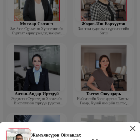
Мягмар Сэлэнгэ
Жодов-Иш Борхүүхэн
Зах Зээл Судлалын Хүрээлэнгийн
Зах зээл судлалын хүрээлэнгийн
Сургалт хариуцсан дэд захирал,
багш
“Экспорт” Академийн багш
Алтан-Авдар Ирээдүй
Тогтох Оюундарь
Эрдэмтэн Сурагчдын Хөгжлийн
Нийслэлийн Засаг даргын Тамгын
Институтийн тэргүүн (үүсгэн
Газар, Хүний нөөцийн хэлтэс,
байгуулагч)
Сургагч багш
Жамъянсүрэн Оймандах