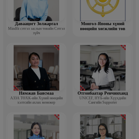
Даваацогт Золжаргал
Монгол-Японы хүний
Mindfit сэтгэл заслын төвийн Сэтгэл
нөөцийн хөгжлийн төв
зүйч
Нямжав Баясмаа
Отгонбаатар Ренчинханд
АЗЗА ТӨХК-ийн Хүний нөөцийн
UNIСЕF, НҮБ-ийн Хүүхдийн
хэлтсийн ахлах менежер
Сангийн Supporter