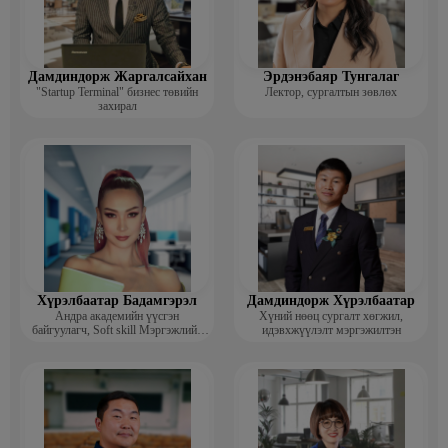
Дамдиндорж Жаргалсайхан
Эрдэнэбаяр Тунгалаг
"Startup Terminal" бизнес төвийн
Лектор, сургалтын зөвлөх
захирал
Хүрэлбаатар Бадамгэрэл
Дамдиндорж Хүрэлбаатар
Андра академийн үүсгэн
Хүний нөөц сургалт хөгжил,
байгуулагч, Soft skill Мэргэжлийн
идэвхжүүлэлт мэргэжилтэн
сургагч багш, Гоо зүйн ментор,
Монголын мисс, Топ модель