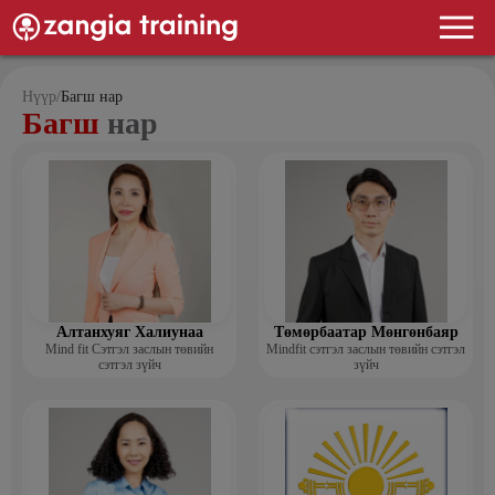
Нүүр
/
Багш нар
Багш
нар
Алтанхуяг Халиунаа
Төмөрбаатар Мөнгөнбаяр
Mind fit Сэтгэл заслын төвийн
Mindfit сэтгэл заслын төвийн сэтгэл
сэтгэл зүйч
зүйч