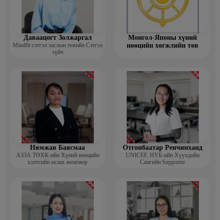
Даваацогт Золжаргал
Монгол-Японы хүний
Mindfit сэтгэл заслын төвийн Сэтгэл
нөөцийн хөгжлийн төв
зүйч
Нямжав Баясмаа
Отгонбаатар Ренчинханд
АЗЗА ТӨХК-ийн Хүний нөөцийн
UNIСЕF, НҮБ-ийн Хүүхдийн
хэлтсийн ахлах менежер
Сангийн Supporter