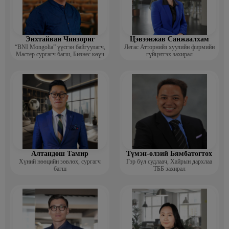
Энхтайван Чинзориг
Цэвээнжав Санжаалхам
“BNI Mongolia” үүсгэн байгуулагч,
Легас Атторнийз хуулийн фирмийн
Мастер сургагч багш, Бизнес көүч
гүйцэтгэх захирал
Алтандөш Тамир
Түмэн-өлзий Бямбатогтох
Хүний нөөцийн зөвлөх, сургагч
Гэр бүл судлаач, Хайрын дархлаа
багш
ТББ захирал