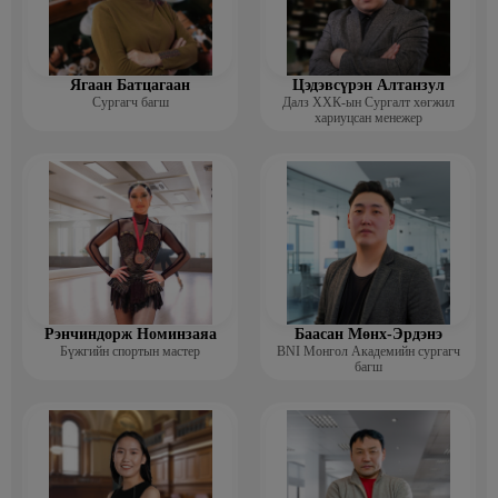
Ягаан Батцагаан
Цэдэвсүрэн Алтанзул
Сургагч багш
Далз ХХК-ын Сургалт хөгжил
хариуцсан менежер
Рэнчиндорж Номинзаяа
Баасан Мөнх-Эрдэнэ
Бүжгийн спортын мастер
BNI Монгол Академийн сургагч
багш