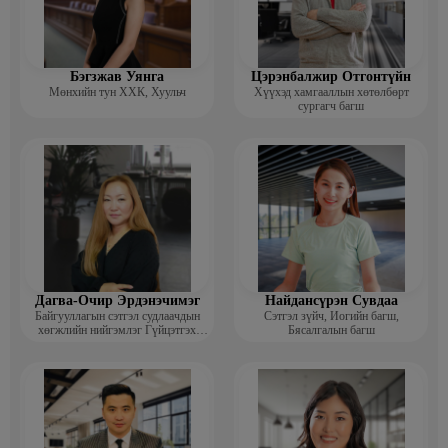
Бэгзжав Уянга
Цэрэнбалжир Отгонтүйн
Мөнхийн тун ХХК, Хуульч
Хүүхэд хамгааллын хөтөлбөрт
сургагч багш
Дагва-Очир Эрдэнэчимэг
Найдансүрэн Сувдаа
Байгууллагын сэтгэл судлаачдын
Сэтгэл зүйч, Иогийн багш,
хөгжлийн нийгэмлэг Гүйцэтгэх
Бясалгалын багш
захирал