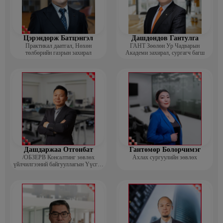
Цэрэндорж Батцэнгэл
Дашдондов Гантулга
Практикал даатгал, Нөхөн
ГАНТ Зөөлөн Ур Чадварын
төлбөрийн газрын захирал
Академи захирал, сургагч багш
Дашдаржаа Отгонбат
Гантөмөр Болорчимэг
/ОБЗЕРВ Консалтинг зөвлөх
Ахлах сургуулийн зөвлөх
үйлчилгээний байгууллагын Үүсгэн
байгуулагч, Гүйцэтгэх захирал/