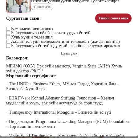
Ёс зүйн академийн үүсгэн байгуулагч, Гүйцэтгэх захирал
Үнэлгээ өгөх
Сургалтын сэдэв:
Үнийн санал авах
Цэдэндамба Нарантуяа
Бээжин Солонгоо
Наран анд консалтинг” ХХК-ийн
Комплаенс менежмент
Франклинкови Монгол ХХК
Байгууллагын соёл ба ажилтнуудын ёс зүй
Захирал
гүйцэтгэх захирал, Манлайллын
Хувь хүний төлөвшил
трэйнер, олон улсын сургагч багш,
Ажлын ёс зүйн менежментийн төлөвлөлт (ахисан шатны)
сэтгэлзүйч
Байгууллагын ёс зүйн дүрмийг зөв боловсруулах аргачлал
Цааш үзэх
Боловсрол:
МГИМО (ОХУ) Эрх зүйн магистр, Virginia State (АНУ) Хууль
зүйн доктор /Ph.D./
Мэргэжлийн сертификат:
· The UNDP + Business Ethics, МУ-ын Гадаад Хэргийн Яам –
Бизнес ба Хүний эрх
Уранбор Сэмбэрүү
Энхбаатар Ичинхорлоо
Прус Центр ХХК-ийн Хяналт
Болор Үйлсийн Үндэс ТББ-ийн
· БНХГУ-ын Konrad Adenaur Stiftung Foundation – Хэвлэл
шинжилгээ үнэлгээний дарга
үүсгэн байгуулагч, Зүрх сэтгэлийн
мэдээллийн хууль, эрх зүйн асуудлууд ба сорилтууд
ISO4500; ISO9001 нэгдсэн
карьер сургалтын төвийн нийгмийн
тогтолцооны хэрэгжүүлэгч
ажилтан, сургагч багш
· Transperancy International Mongolia – Бизнесийн ёс зүй
· Нидерландын Programma Uitzending Managers (PUM) Foundation
– Гэр кэмпинг менежмент
· Vestas Wind Turbine Pte., - Комплаенс ба ёс зүйн хөтөлбөрийн