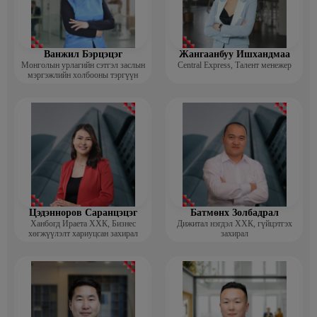
Ванжил Бэрцэцэг
Жангаанбуу Ишхандмаа
Монголын урлагийн сэтгэл заслын
Central Express, Талент менежер
мэргэжлийн холбооны тэргүүн
Цэдэнноров Саранцэцэг
Батмөнх Золбадрал
Ханбогд Ираета ХХК, Бизнес
Дижитал нэгдэл ХХК, гүйцэтгэх
хөгжүүлэлт хариуцсан захирал
захирал