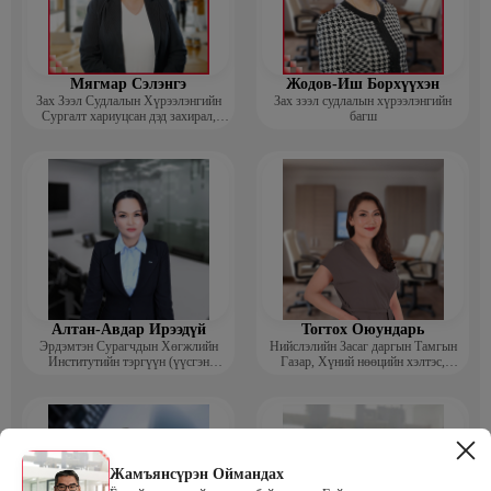
Мягмар Сэлэнгэ
Жодов-Иш Борхүүхэн
Зах Зээл Судлалын Хүрээлэнгийн
Зах зээл судлалын хүрээлэнгийн
Сургалт хариуцсан дэд захирал,
багш
“Экспорт” Академийн багш
Алтан-Авдар Ирээдүй
Тогтох Оюундарь
Эрдэмтэн Сурагчдын Хөгжлийн
Нийслэлийн Засаг даргын Тамгын
Институтийн тэргүүн (үүсгэн
Газар, Хүний нөөцийн хэлтэс,
байгуулагч)
Сургагч багш
Жамъянсүрэн Оймандах