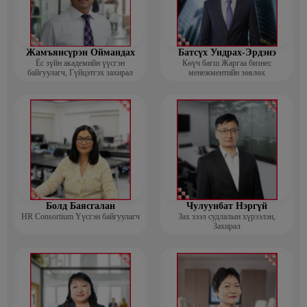
Жамъянсүрэн Оймандах
Батсүх Ундрах-Эрдэнэ
Ёс зүйн академийн үүсгэн
Көүч багш Жаргаа бизнес
байгуулагч, Гүйцэтгэх захирал
менежментийн зөвлөх
Болд Баясгалан
Чулуунбат Нэргүй
HR Consortium Үүсгэн байгуулагч
Зах зээл судлалын хүрээлэн,
Захирал