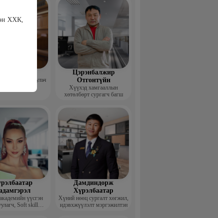
цэн ХХК,
гзжав Уянга
Цэрэнбалжир
 тун ХХК, Хуульч
Отгонтүйн
Хүүхэд хамгааллын
хөтөлбөрт сургагч багш
рэлбаатар
Дамдиндорж
адамгэрэл
Хүрэлбаатар
академийн үүсгэн
Хүний нөөц сургалт хөгжил,
улагч, Soft skill
идэвхжүүлэлт мэргэжилтэн
ийн сургагч багш,