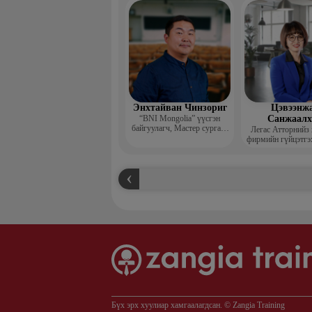
захирал
Энхтайван Чинзориг
Цэвээнж
“BNI Mongolia” үүсгэн
Санжаал
байгуулагч, Мастер сургагч
Легас Атторнийз
багш, Бизнес көүч
фирмийн гүйцэтгэ
Бүх эрх хуулиар хамгаалагдсан. © Zangia Training