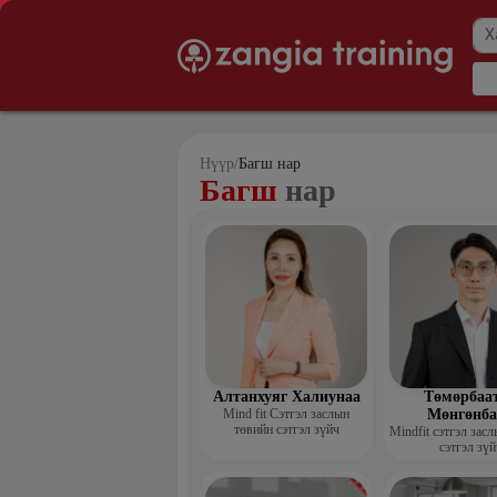
Нүүр
/
Багш нар
Багш
нар
Алтанхуяг Халиунаа
Төмөрбаа
Mind fit Сэтгэл заслын
Мөнгөнба
төвийн сэтгэл зүйч
Mindfit сэтгэл зас
сэтгэл зүй