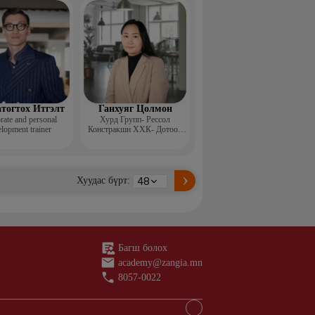
н ментор, Монголын
с, Топ модель
тогтох Итгэлт
Ганхуяг Цолмон
rate and personal
Хурд Групп- Рессол
lopment trainer
Констракшн ХХК- Дотоод
аудит, стандарт хариуцсан
ахлах менежер
Хуудас бүрт:
Багш болох
academy@zangia.mn
8057-0022