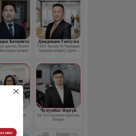
дорж Батцэнгэл
Дашдондов Гантулга
ал даатгал, Нөхөн
ГАНТ Зөөлөн Ур Чадварын
йн газрын захирал
Академи захирал, сургагч
багш
д Баясгалан
Чулуунбат Нэргүй
nsortium Үүсгэн
Зах зээл судлалын хүрээлэн,
байгуулагч
Захирал
ал авах