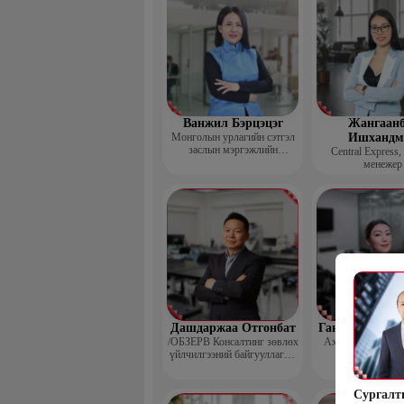
Ванжил Бэрцэцэг
Жангаанб
Монголын урлагийн сэтгэл
Ишхандм
заслын мэргэжлийн
Central Express,
холбооны тэргүүн
менежер
Дашдаржаа Отгонбат
Гантөмөр Бол
/ОБЗЕРВ Консалтинг зөвлөх
Ахлах сургуулий
үйлчилгээний байгууллагын
Үүсгэн байгуулагч,
Гүйцэтгэх захирал/
Сургалт