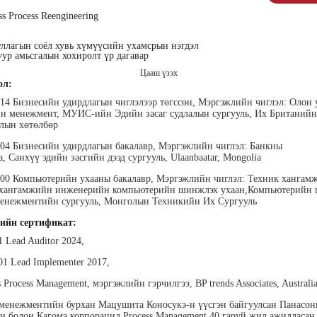
ss Process Reengineering
уллагын соёл хувь хүмүүсийн ухамсрын нэгдэл
уур амьсгалын хохиролт үр дагавар
Цааш үзэх
ол:
хүүхэн
Алтан-Авдар Ирээдүй
Тогтох Оюундарь
Ц
014 Бизнесийн удирдлагын чиглэлээр төгссөн, Мэргэжлийн чиглэл: Олон 
лалын
Эрдэмтэн Сурагчдын
Нийслэлийн Засаг даргын
Н
н менежмент, МУИС-ийн Эдийн засаг судлалын сургууль, Их Британий
 багш
Хөгжлийн Институтийн
Тамгын Газар, Хүний
Наран
лын хөтөлбөр
тэргүүн (үүсгэн байгуулагч)
нөөцийн хэлтэс, Сургагч
ХХК
багш
004 Бизнесийн удирдлагын бакалавр, Мэргэжлийн чиглэл: Банкны
а, Санхүү эдийн засгийн дээд сургууль, Ulaanbaatar, Mongolia
000 Компьютерийн ухааны бакалавр, Мэргэжлийн чиглэл: Техник хангамж
 хангамжийн инженерийн компьютерийн шинжлэх ухаан,Компьютерийн
енежментийн сургууль, Монголын Техникийн Их Сургууль
ийн сертификат:
1 Lead Auditor 2024,
ар
Ганболд Тод-Эрдэнэ
Мэндбаяр Төгөлдөр
Д
01 Lead Implementer 2017,
оо
Маркетинг менежер - Зангиа
Абико ХХК Борлуулалт,
П
Портал ХХК
Маркетингийн албаны
s Process Management, мэргэжлийн гэрчилгээ, BP trends Associates, Australi
дэс ТББ-
МСНЭ-и
захирал
агч, Зүрх
шагнал
сургалтын
суд
менежментийн бурхан Мацушита Коносукэ-н үүсгэн байгуулсан Панасон
ажилтан,
и болон Кагомэ корпорацид Process Management 40 гаруй жил ажилласа