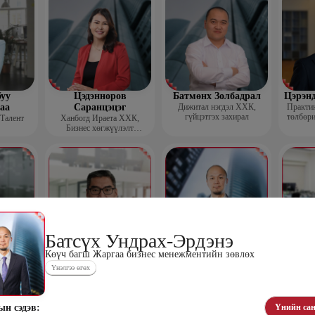
уу
Цэдэнноров
Батмөнх Золбадрал
Цэрэн
аа
Саранцэцэг
Дижитал нэгдэл ХХК,
Практик
гүйцэтгэх захирал
төлбөри
 Талент
Ханбогд Ираета ХХК,
Бизнес хөгжүүлэлт
хариуцсан захирал
Батсүх Ундрах-Эрдэнэ
Көүч багш Жаргаа бизнес менежментийн зөвлөх
орчимэг
Жамъянсүрэн
Батсүх Ундрах-Эрдэнэ
Бол
н зөвлөх
Оймандах
Көүч багш Жаргаа бизнес
HR Co
Үнэлгээ өгөх
менежментийн зөвлөх
Ёс зүйн академийн үүсгэн
байгуулагч, Гүйцэтгэх
захирал
ын сэдэв:
Үнийн сан