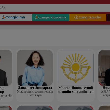
тар
Даваацогт Золжаргал
Монгол-Японы хүний
Ням
яр
Mindfit сэтгэл заслын төвийн
нөөцийн хөгжлийн төв
АЗЗА 
Сэтгэл зүйч
нөөций
лын төвийн
ч