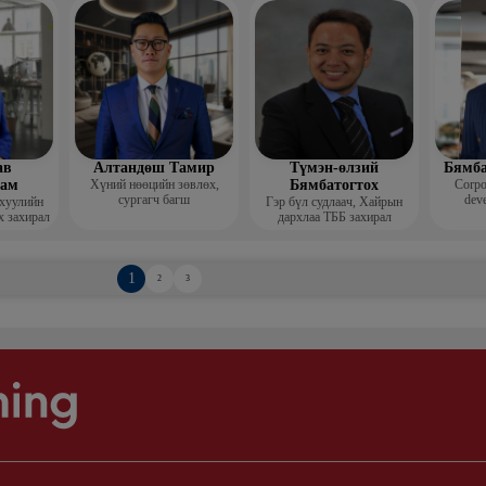
Гоо зүй
мис
ав
Алтандөш Тамир
Түмэн-өлзий
Бямба
хам
Хүний нөөцийн зөвлөх,
Бямбатогтох
Corpo
сургагч багш
deve
 хуулийн
Гэр бүл судлаач, Хайрын
х захирал
дархлаа ТББ захирал
1
2
3