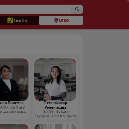
жав Баясмаа
Отгонбаатар
ТӨХК-ийн Хүний
Ренчинханд
н хэлтсийн ахлах
UNIСЕF, НҮБ-ийн
менежер
Хүүхдийн Сангийн Supporter