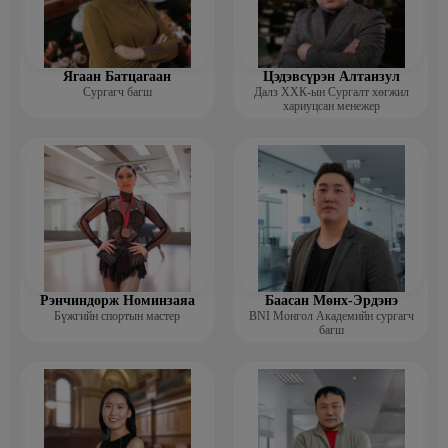
Ягаан Батцагаан
Цэдэвсүрэн Алтанзул
Сургагч багш
Далз ХХК-ын Сургалт хөгжил
хариуцсан менежер
Рэнчиндорж Номинзаяа
Баасан Мөнх-Эрдэнэ
Бүжгийн спортын мастер
BNI Монгол Академийн сургагч
багш