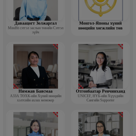
Даваацогт Золжаргал
Монгол-Японы хүний
Mindfit сэтгэл заслын төвийн Сэтгэл
нөөцийн хөгжлийн төв
зүйч
Нямжав Баясмаа
Отгонбаатар Ренчинханд
АЗЗА ТӨХК-ийн Хүний нөөцийн
UNIСЕF, НҮБ-ийн Хүүхдийн
хэлтсийн ахлах менежер
Сангийн Supporter