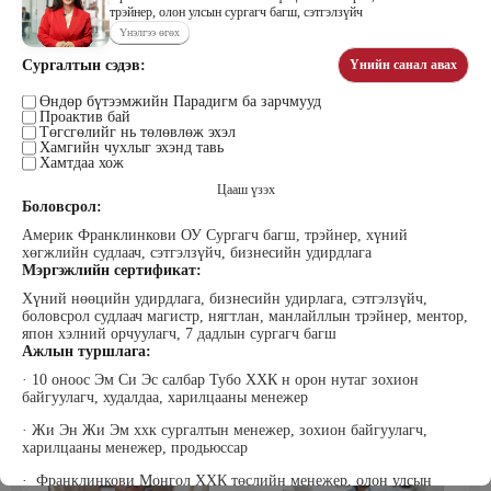
трэйнер, олон улсын сургагч багш, сэтгэлзүйч
Үнэлгээ өгөх
Сургалтын сэдэв:
Үнийн санал авах
Цэдэндамба Нарантуяа
Бээжин Солонгоо
Наран анд консалтинг” ХХК-ийн
Өндөр бүтээмжийн Парадигм ба зарчмууд
Франклинкови Монгол ХХК
Проактив бай
Захирал
гүйцэтгэх захирал, Манлайллын
Төгсгөлийг нь төлөвлөж эхэл
трэйнер, олон улсын сургагч багш,
Хамгийн чухлыг эхэнд тавь
сэтгэлзүйч
Хамтдаа хож
Цааш үзэх
Боловсрол:
Америк Франклинкови ОУ Сургагч багш, трэйнер, хүний
хөгжлийн судлаач, сэтгэлзүйч, бизнесийн удирдлага
Мэргэжлийн сертификат:
Хүний нөөцийн удирдлага, бизнесийн удирлага, сэтгэлзүйч,
боловсрол судлаач магистр, нягтлан, манлайллын трэйнер, ментор,
Уранбор Сэмбэрүү
Энхбаатар Ичинхорлоо
япон хэлний орчуулагч, 7 дадлын сургагч багш
Прус Центр ХХК-ийн Хяналт
Болор Үйлсийн Үндэс ТББ-ийн
Ажлын туршлага:
шинжилгээ үнэлгээний дарга
үүсгэн байгуулагч, Зүрх сэтгэлийн
ISO4500; ISO9001 нэгдсэн
карьер сургалтын төвийн нийгмийн
· 10 оноос Эм Си Эс салбар Тубо ХХК н орон нутаг зохион
тогтолцооны хэрэгжүүлэгч
ажилтан, сургагч багш
байгуулагч, худалдаа, харилцааны менежер
· Жи Эн Жи Эм ххк сургалтын менежер, зохион байгуулагч,
харилцааны менежер, продьюссар
· Франклинкови Монгол ХХК төслийн менежер, олон улсын