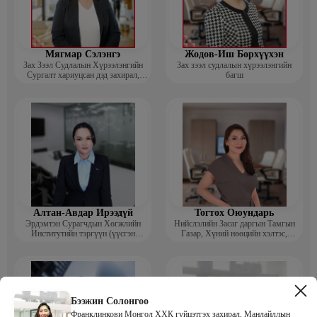
Мягмар Сэлэнгэ
Жодов-Иш Борхүүхэн
Зах Зээл Судлалын Хүрээлэнгийн
Зах зээл судлалын хүрээлэнгийн
Сургалт хариуцсан дэд захирал,
багш
“Экспорт” Академийн багш
Алтан-Авдар Ирээдүй
Тогтох Оюундарь
Эрдэмтэн Сурагчдын Хөгжлийн
Нийслэлийн Засаг даргын Тамгын
Институтийн тэргүүн (үүсгэн
Газар, Хүний нөөцийн хэлтэс,
байгуулагч)
Сургагч багш
Бээжин Солонгоо
Франклинкови Монгол ХХК гүйцэтгэх захирал, Манлайллын