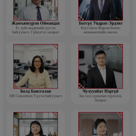
Жамъянсүрэн Оймандах
Батсүх Ундрах-Эрдэнэ
Ёс зүйн академийн үүсгэн
Көүч багш Жаргаа бизнес
байгуулагч, Гүйцэтгэх захирал
менежментийн зөвлөх
Болд Баясгалан
Чулуунбат Нэргүй
HR Consortium Үүсгэн байгуулагч
Зах зээл судлалын хүрээлэн,
Захирал