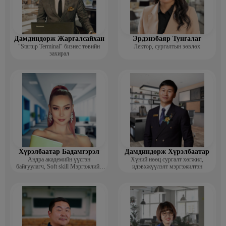
Дамдиндорж Жаргалсайхан
Эрдэнэбаяр Тунгалаг
"Startup Terminal" бизнес төвийн
Лектор, сургалтын зөвлөх
захирал
Хүрэлбаатар Бадамгэрэл
Дамдиндорж Хүрэлбаатар
Андра академийн үүсгэн
Хүний нөөц сургалт хөгжил,
байгуулагч, Soft skill Мэргэжлийн
идэвхжүүлэлт мэргэжилтэн
сургагч багш, Гоо зүйн ментор,
Монголын мисс, Топ модель