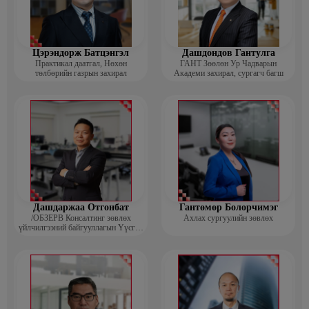
Цэрэндорж Батцэнгэл
Дашдондов Гантулга
Практикал даатгал, Нөхөн
ГАНТ Зөөлөн Ур Чадварын
төлбөрийн газрын захирал
Академи захирал, сургагч багш
Дашдаржаа Отгонбат
Гантөмөр Болорчимэг
/ОБЗЕРВ Консалтинг зөвлөх
Ахлах сургуулийн зөвлөх
үйлчилгээний байгууллагын Үүсгэн
байгуулагч, Гүйцэтгэх захирал/