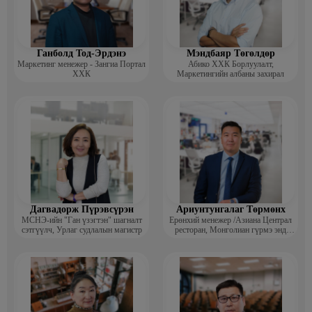
харилцаа, боловсролын зохицуулагч, гүйцэтгэх захирал, олон
улсын сургагч багш, сэтгэлзүйч, бизнесийн коуч, трэйнер
Ганболд Тод-Эрдэнэ
Мэндбаяр Төгөлдөр
Маркетинг менежер - Зангиа Портал
Абико ХХК Борлуулалт,
ХХК
Маркетингийн албаны захирал
Дагвадорж Пүрэвсүрэн
Ариунтунгалаг Төрмөнх
МСНЭ-ийн "Ган үзэгтэн" шагналт
Ерөнхий менежер /Азиана Централ
сэтгүүлч, Урлаг судлалын магистр
ресторан, Монголиан гүрмэ энд
катеринг ХХК/