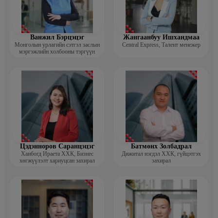
Ванжил Бэрцэцэг
Жангаанбуу Ишхандмаа
Монголын урлагийн сэтгэл заслын
Central Express, Талент менежер
мэргэжлийн холбооны тэргүүн
Цэдэнноров Саранцэцэг
Батмөнх Золбадрал
Ханбогд Ираета ХХК, Бизнес
Дижитал нэгдэл ХХК, гүйцэтгэх
хөгжүүлэлт хариуцсан захирал
захирал