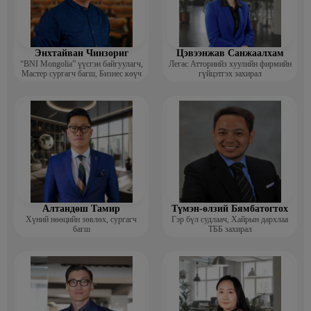
Энхтайван Чинзориг
Цэвээнжав Санжаалхам
“BNI Mongolia” үүсгэн байгуулагч,
Легас Атторнийз хуулийн фирмийн
Мастер сургагч багш, Бизнес көүч
гүйцэтгэх захирал
Алтандөш Тамир
Түмэн-өлзий Бямбатогтох
Хүний нөөцийн зөвлөх, сургагч
Гэр бүл судлаач, Хайрын дархлаа
багш
ТББ захирал