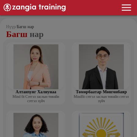
Нүүр
/
Багш нар
Багш
нар
Алтанхуяг Халиунаа
Төмөрбаатар Мөнгөнбаяр
Mind fit Сэтгэл заслын төвийн
Mindfit сэтгэл заслын төвийн сэтгэл
сэтгэл зүйч
зүйч