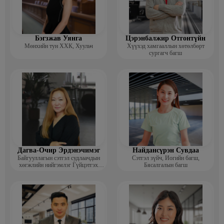
Бэгзжав Уянга
Цэрэнбалжир Отгонтүйн
Мөнхийн тун ХХК, Хуульч
Хүүхэд хамгааллын хөтөлбөрт
сургагч багш
Дагва-Очир Эрдэнэчимэг
Найдансүрэн Сувдаа
Байгууллагын сэтгэл судлаачдын
Сэтгэл зүйч, Иогийн багш,
хөгжлийн нийгэмлэг Гүйцэтгэх
Бясалгалын багш
захирал