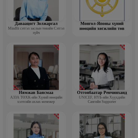
Даваацогт Золжаргал
Монгол-Японы хүний
Mindfit сэтгэл заслын төвийн Сэтгэл
нөөцийн хөгжлийн төв
зүйч
Нямжав Баясмаа
Отгонбаатар Ренчинханд
АЗЗА ТӨХК-ийн Хүний нөөцийн
UNIСЕF, НҮБ-ийн Хүүхдийн
хэлтсийн ахлах менежер
Сангийн Supporter