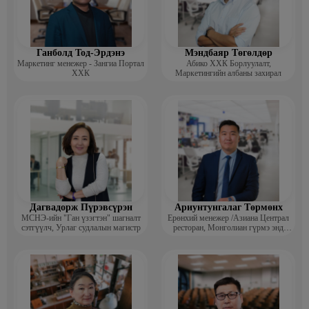
· Явуу Импекс ХХК -Захиргаа, Хүний нөөцийн албаны дарга
· Таван Орд ХХК -ISO9001 стандарт авах ажлын хүрээнд Чанарын
менежер
Ганболд Тод-Эрдэнэ
Мэндбаяр Төгөлдөр
Маркетинг менежер - Зангиа Портал
Абико ХХК Борлуулалт,
· Элит цэцэрлэг -Гүйцэтгэх захирал
ХХК
Маркетингийн албаны захирал
Дагвадорж Пүрэвсүрэн
Ариунтунгалаг Төрмөнх
МСНЭ-ийн "Ган үзэгтэн" шагналт
Ерөнхий менежер /Азиана Централ
сэтгүүлч, Урлаг судлалын магистр
ресторан, Монголиан гүрмэ энд
катеринг ХХК/