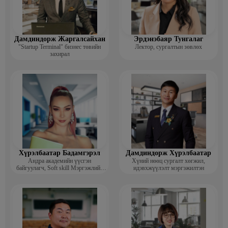
Дамдиндорж Жаргалсайхан
Эрдэнэбаяр Тунгалаг
"Startup Terminal" бизнес төвийн
Лектор, сургалтын зөвлөх
захирал
Хүрэлбаатар Бадамгэрэл
Дамдиндорж Хүрэлбаатар
Андра академийн үүсгэн
Хүний нөөц сургалт хөгжил,
байгуулагч, Soft skill Мэргэжлийн
идэвхжүүлэлт мэргэжилтэн
сургагч багш, Гоо зүйн ментор,
Монголын мисс, Топ модель