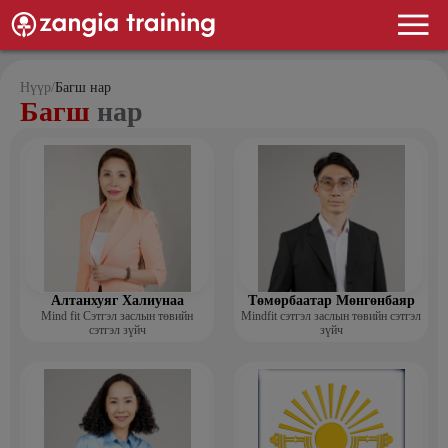
Нүүр
/
Багш нар
Багш
нар
Алтанхуяг Халиунаа
Төмөрбаатар Мөнгөнбаяр
Mind fit Сэтгэл заслын төвийн
Mindfit сэтгэл заслын төвийн сэтгэл
сэтгэл зүйч
зүйч