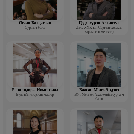
Ягаан Батцагаан
Цэдэвсүрэн Алтанзул
Сургагч багш
Далз ХХК-ын Сургалт хөгжил
хариуцсан менежер
Рэнчиндорж Номинзаяа
Баасан Мөнх-Эрдэнэ
Бүжгийн спортын мастер
BNI Монгол Академийн сургагч
багш