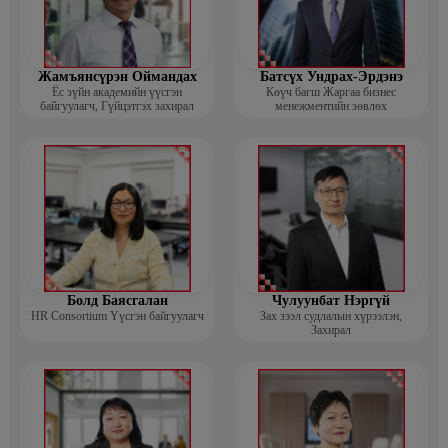
Жамъянсүрэн Оймандах
Батсүх Ундрах-Эрдэнэ
Ёс зүйн академийн үүсгэн
Көүч багш Жаргаа бизнес
байгуулагч, Гүйцэтгэх захирал
менежментийн зөвлөх
Болд Баясгалан
Чулуунбат Нэргүй
HR Consortium Үүсгэн байгуулагч
Зах зээл судлалын хүрээлэн,
Захирал