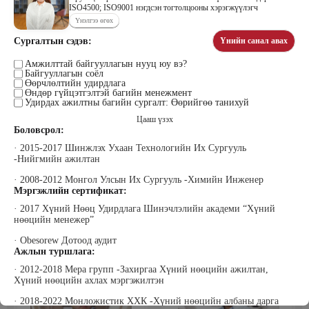
ISO4500; ISO9001 нэгдсэн тогтолцооны хэрэгжүүлэгч
Үнэлгээ өгөх
Сургалтын сэдэв:
Үнийн санал авах
Цэдэндамба Нарантуяа
Бээжин Солонгоо
Наран анд консалтинг” ХХК-ийн
Амжилттай байгууллагын нууц юу вэ?
Франклинкови Монгол ХХК
Байгууллагын соёл
Захирал
гүйцэтгэх захирал, Манлайллын
Өөрчлөлтийн удирдлага
трэйнер, олон улсын сургагч багш,
Өндөр гүйцэтгэлтэй багийн менежмент
сэтгэлзүйч
Удирдах ажилтны багийн сургалт: Өөрийгөө танихуй
Цааш үзэх
Боловсрол:
· 2015-2017 Шинжлэх Ухаан Технологийн Их Сургууль
-Нийгмийн ажилтан
· 2008-2012 Монгол Улсын Их Сургууль -Химийн Инженер
Мэргэжлийн сертификат:
Уранбор Сэмбэрүү
Энхбаатар Ичинхорлоо
· 2017 Хүний Нөөц Удирдлага Шинэчлэлийн академи “Хүний
Прус Центр ХХК-ийн Хяналт
Болор Үйлсийн Үндэс ТББ-ийн
нөөцийн менежер”
шинжилгээ үнэлгээний дарга
үүсгэн байгуулагч, Зүрх сэтгэлийн
ISO4500; ISO9001 нэгдсэн
карьер сургалтын төвийн нийгмийн
· Obesorew Дотоод аудит
тогтолцооны хэрэгжүүлэгч
ажилтан, сургагч багш
Ажлын туршлага:
· 2012-2018 Мера групп -Захиргаа Хүний нөөцийн ажилтан,
Хүний нөөцийн ахлах мэргэжилтэн
· 2018-2022 Монложистик ХХК -Хүний нөөцийн албаны дарга