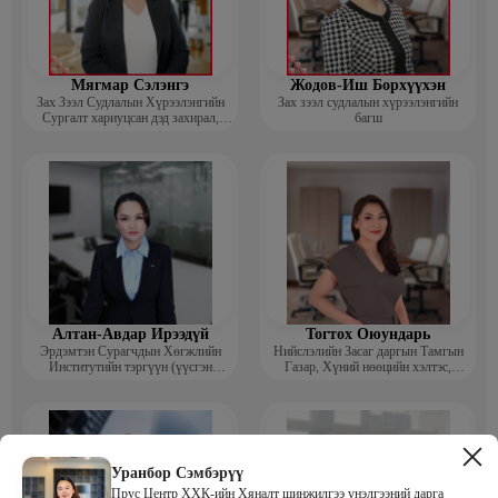
Мягмар Сэлэнгэ
Жодов-Иш Борхүүхэн
Зах Зээл Судлалын Хүрээлэнгийн
Зах зээл судлалын хүрээлэнгийн
Сургалт хариуцсан дэд захирал,
багш
“Экспорт” Академийн багш
Алтан-Авдар Ирээдүй
Тогтох Оюундарь
Эрдэмтэн Сурагчдын Хөгжлийн
Нийслэлийн Засаг даргын Тамгын
Институтийн тэргүүн (үүсгэн
Газар, Хүний нөөцийн хэлтэс,
байгуулагч)
Сургагч багш
Уранбор Сэмбэрүү
Прус Центр ХХК-ийн Хяналт шинжилгээ үнэлгээний дарга