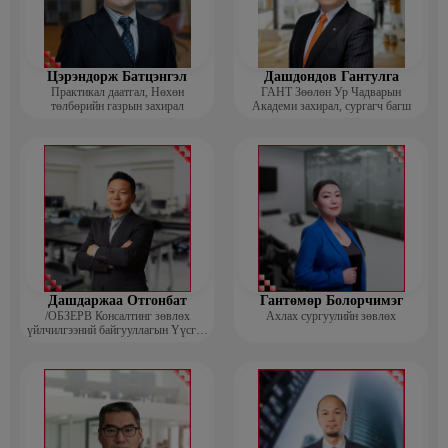
Цэрэндорж Батцэнгэл
Дашдондов Гантулга
Практикал даатгал, Нөхөн
ГАНТ Зөөлөн Ур Чадварын
төлбөрийн газрын захирал
Академи захирал, сургагч багш
Дашдаржаа Отгонбат
Гантөмөр Болорчимэг
/ОБЗЕРВ Консалтинг зөвлөх
Ахлах сургуулийн зөвлөх
үйлчилгээний байгууллагын Үүсгэн
байгуулагч, Гүйцэтгэх захирал/