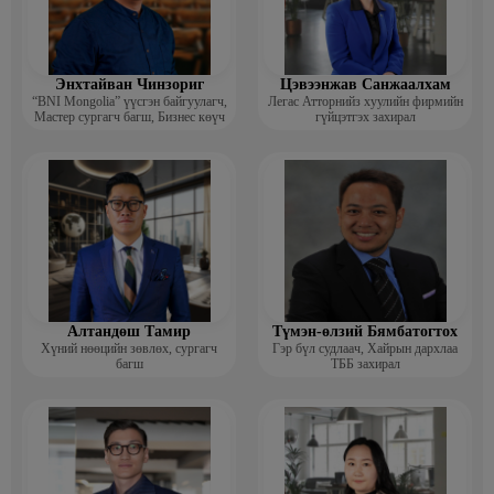
Энхтайван Чинзориг
Цэвээнжав Санжаалхам
“BNI Mongolia” үүсгэн байгуулагч,
Легас Атторнийз хуулийн фирмийн
Мастер сургагч багш, Бизнес көүч
гүйцэтгэх захирал
Алтандөш Тамир
Түмэн-өлзий Бямбатогтох
Хүний нөөцийн зөвлөх, сургагч
Гэр бүл судлаач, Хайрын дархлаа
багш
ТББ захирал