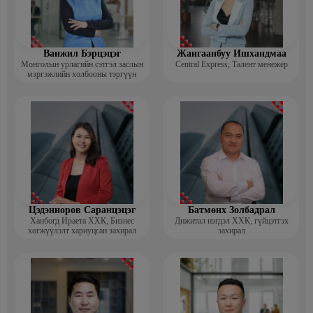
Ванжил Бэрцэцэг
Жангаанбуу Ишхандмаа
Монголын урлагийн сэтгэл заслын
Central Express, Талент менежер
мэргэжлийн холбооны тэргүүн
Цэдэнноров Саранцэцэг
Батмөнх Золбадрал
Ханбогд Ираета ХХК, Бизнес
Дижитал нэгдэл ХХК, гүйцэтгэх
хөгжүүлэлт хариуцсан захирал
захирал