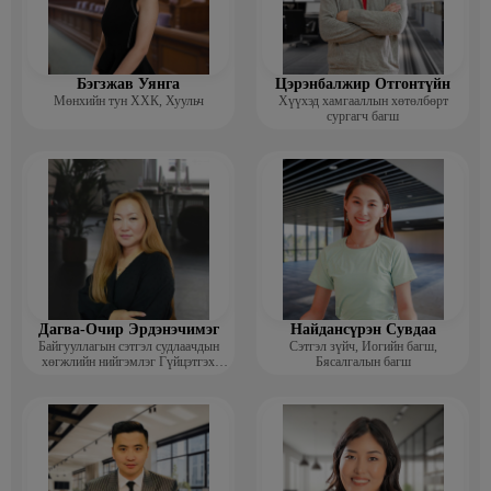
Бэгзжав Уянга
Цэрэнбалжир Отгонтүйн
Мөнхийн тун ХХК, Хуульч
Хүүхэд хамгааллын хөтөлбөрт
сургагч багш
Дагва-Очир Эрдэнэчимэг
Найдансүрэн Сувдаа
Байгууллагын сэтгэл судлаачдын
Сэтгэл зүйч, Иогийн багш,
хөгжлийн нийгэмлэг Гүйцэтгэх
Бясалгалын багш
захирал