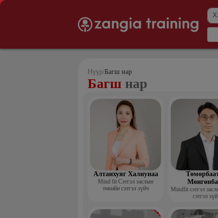
Нүүр
/
Багш нар
Багш
нар
Алтанхуяг Халиунаа
Төмөрбаа
Mind fit Сэтгэл заслын
Мөнгөнба
төвийн сэтгэл зүйч
Mindfit сэтгэл зас
сэтгэл зүй