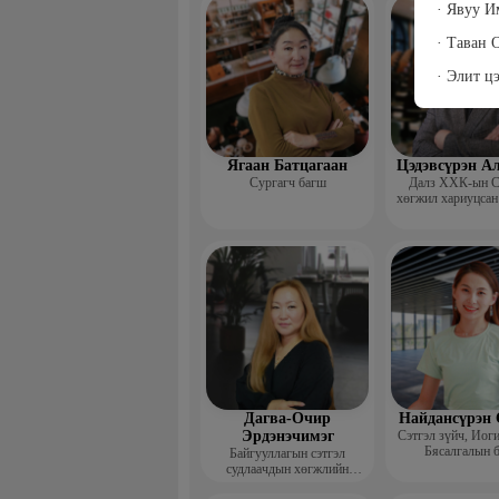
· Явуу И
сургагч ба
· Таван 
· Элит ц
Ягаан Батцагаан
Цэдэвсүрэн А
Сургагч багш
Далз ХХК-ын С
хөгжил хариуцсан
Дагва-Очир
Найдансүрэн 
Эрдэнэчимэг
Сэтгэл зүйч, Иог
Бясалгалын 
Байгууллагын сэтгэл
судлаачдын хөгжлийн
нийгэмлэг Гүйцэтгэх