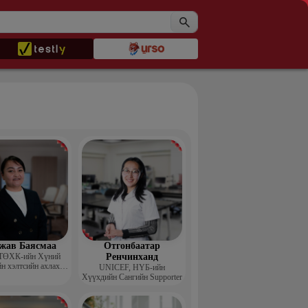
жав Баясмаа
Отгонбаатар
ТӨХК-ийн Хүний
Ренчинханд
н хэлтсийн ахлах
UNIСЕF, НҮБ-ийн
менежер
Хүүхдийн Сангийн Supporter