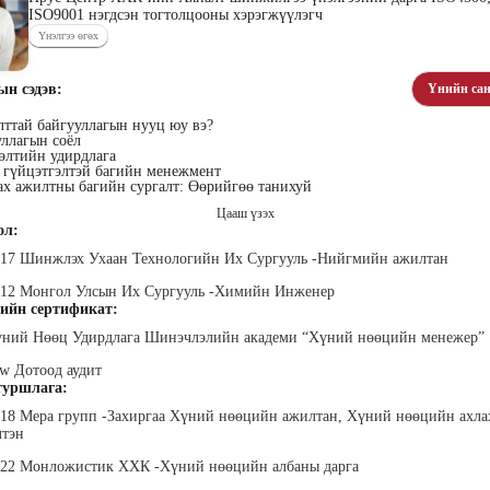
ISO9001 нэгдсэн тогтолцооны хэрэгжүүлэгч
Үнэлгээ өгөх
ын сэдэв:
Үнийн сан
ттай байгууллагын нууц юу вэ?
уллагын соёл
хүүхэн
өлтийн удирдлага
Алтан-Авдар Ирээдүй
Тогтох Оюундарь
Ц
 гүйцэтгэлтэй багийн менежмент
лалын
Эрдэмтэн Сурагчдын
Нийслэлийн Засаг даргын
Н
ах ажилтны багийн сургалт: Өөрийгөө танихуй
 багш
Хөгжлийн Институтийн
Тамгын Газар, Хүний
Наран
тэргүүн (үүсгэн байгуулагч)
нөөцийн хэлтэс, Сургагч
ХХК
Цааш үзэх
багш
ол:
017 Шинжлэх Ухаан Технологийн Их Сургууль -Нийгмийн ажилтан
2012 Монгол Улсын Их Сургууль -Химийн Инженер
ийн сертификат:
Хүний Нөөц Удирдлага Шинэчлэлийн академи “Хүний нөөцийн менежер”
ew Дотоод аудит
уршлага:
ар
Ганболд Тод-Эрдэнэ
Мэндбаяр Төгөлдөр
Д
018 Мера групп -Захиргаа Хүний нөөцийн ажилтан, Хүний нөөцийн ахла
оо
Маркетинг менежер - Зангиа
Абико ХХК Борлуулалт,
П
лтэн
Портал ХХК
Маркетингийн албаны
дэс ТББ-
МСНЭ-и
захирал
агч, Зүрх
шагнал
022 Монложистик ХХК -Хүний нөөцийн албаны дарга
сургалтын
суд
ажилтан,