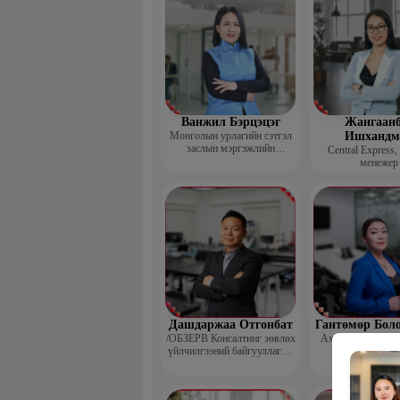
Ванжил Бэрцэцэг
Жангаанб
Монголын урлагийн сэтгэл
Ишхандм
заслын мэргэжлийн
Central Express,
холбооны тэргүүн
менежер
Дашдаржаа Отгонбат
Гантөмөр Бол
/ОБЗЕРВ Консалтинг зөвлөх
Ахлах сургуулий
үйлчилгээний байгууллагын
Үүсгэн байгуулагч,
Гүйцэтгэх захирал/