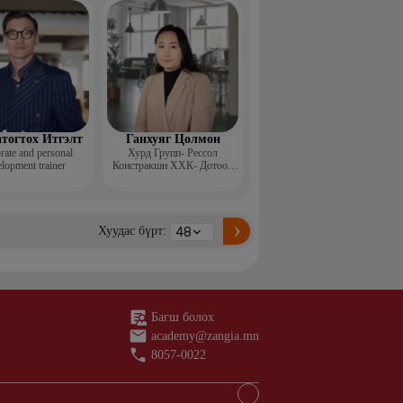
н ментор, Монголын
с, Топ модель
тогтох Итгэлт
Ганхуяг Цолмон
rate and personal
Хурд Групп- Рессол
lopment trainer
Констракшн ХХК- Дотоод
аудит, стандарт хариуцсан
ахлах менежер
Хуудас бүрт:
Багш болох
academy@zangia.mn
8057-0022