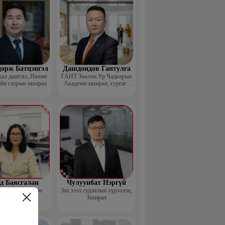
дорж Батцэнгэл
Дашдондов Гантулга
ал даатгал, Нөхөн
ГАНТ Зөөлөн Ур Чадварын
йн газрын захирал
Академи захирал, сургагч
багш
д Баясгалан
Чулуунбат Нэргүй
nsortium Үүсгэн
Зах зээл судлалын хүрээлэн,
байгуулагч
Захирал
;