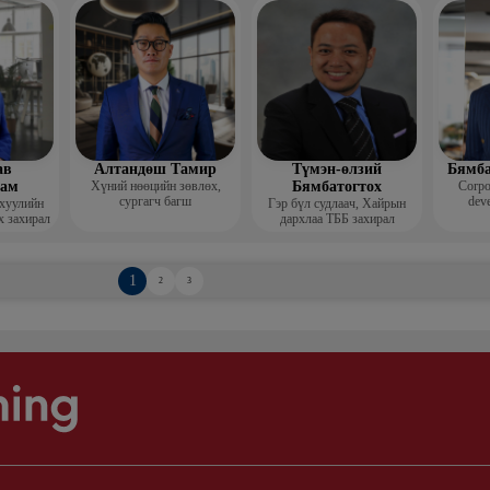
Гоо зүй
мис
ав
Алтандөш Тамир
Түмэн-өлзий
Бямба
хам
Хүний нөөцийн зөвлөх,
Бямбатогтох
Corpo
сургагч багш
deve
 хуулийн
Гэр бүл судлаач, Хайрын
х захирал
дархлаа ТББ захирал
1
2
3