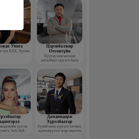
гзжав Уянга
Цэрэнбалжир
 тун ХХК, Хуульч
Отгонтүйн
Хүүхэд хамгааллын
хөтөлбөрт сургагч багш
рэлбаатар
Дамдиндорж
адамгэрэл
Хүрэлбаатар
академийн үүсгэн
Хүний нөөц сургалт хөгжил,
улагч, Soft skill
идэвхжүүлэлт мэргэжилтэн
ийн сургагч багш,