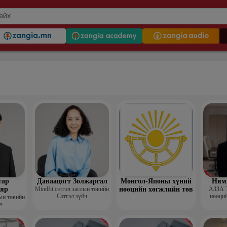
тар
Даваацогт Золжаргал
Монгол-Японы хүний
Ням
яр
Mindfit сэтгэл заслын төвийн
нөөцийн хөгжлийн төв
АЗЗА 
Сэтгэл зүйч
нөөций
лын төвийн
ч