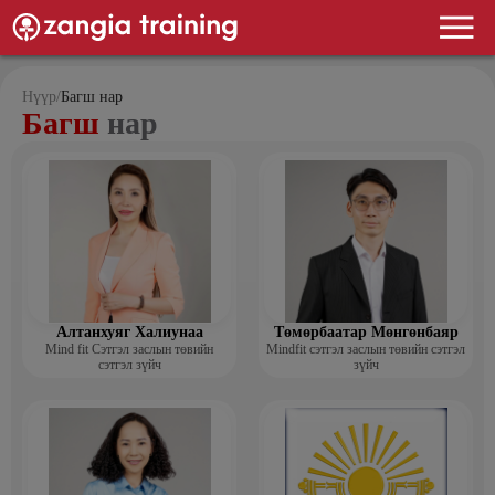
Нүүр
/
Багш нар
Багш
нар
Алтанхуяг Халиунаа
Төмөрбаатар Мөнгөнбаяр
Mind fit Сэтгэл заслын төвийн
Mindfit сэтгэл заслын төвийн сэтгэл
сэтгэл зүйч
зүйч