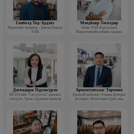
Ажлын туршлага:
- Зах зээл судлалын хүрээлэн Багш
- Монголын үндэсний худалдаа аж үйлдвэрийн танхим
- Худалдаа үйлдвэрийн яамны харьяа Зах зээл судлалын хүрээлэн /
Судлаач, ахлах судлаач, орлогч захирал, багш/
Ганболд Тод-Эрдэнэ
Мэндбаяр Төгөлдөр
- ХБЯ-ны харьяа Худалдаа, нийтийн хоолны үйлдвэрлэл
Маркетинг менежер - Зангиа Портал
Абико ХХК Борлуулалт,
шинжилгээний институт /Эрдэм шинжилгээний ажилтан/
ХХК
Маркетингийн албаны захирал
Дагвадорж Пүрэвсүрэн
Ариунтунгалаг Төрмөнх
МСНЭ-ийн "Ган үзэгтэн" шагналт
Ерөнхий менежер /Азиана Централ
сэтгүүлч, Урлаг судлалын магистр
ресторан, Монголиан гүрмэ энд
катеринг ХХК/