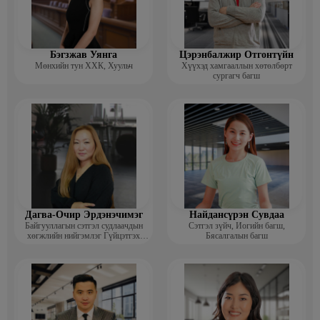
Бэгзжав Уянга
Цэрэнбалжир Отгонтүйн
Мөнхийн тун ХХК, Хуульч
Хүүхэд хамгааллын хөтөлбөрт
сургагч багш
Дагва-Очир Эрдэнэчимэг
Найдансүрэн Сувдаа
Байгууллагын сэтгэл судлаачдын
Сэтгэл зүйч, Иогийн багш,
хөгжлийн нийгэмлэг Гүйцэтгэх
Бясалгалын багш
захирал