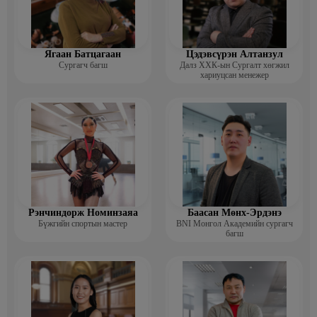
Ягаан Батцагаан
Цэдэвсүрэн Алтанзул
Сургагч багш
Далз ХХК-ын Сургалт хөгжил
хариуцсан менежер
Рэнчиндорж Номинзаяа
Баасан Мөнх-Эрдэнэ
Бүжгийн спортын мастер
BNI Монгол Академийн сургагч
багш