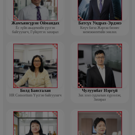
Жамъянсүрэн Оймандах
Батсүх Ундрах-Эрдэнэ
Ёс зүйн академийн үүсгэн
Көүч багш Жаргаа бизнес
байгуулагч, Гүйцэтгэх захирал
менежментийн зөвлөх
Болд Баясгалан
Чулуунбат Нэргүй
HR Consortium Үүсгэн байгуулагч
Зах зээл судлалын хүрээлэн,
Захирал