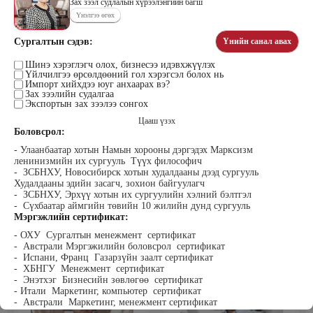
Зах зээл судлалын хүрээлэнгийн багш
Үнэлгээ өгөх
Сургалтын сэдэв:
Үнийн санал авах
Цэдэндамба Нарантуяа
Бээжин Солонгоо
Наран анд консалтинг” ХХК-ийн
Шинэ хэрэглэгч олох, бизнесээ идэвхжүүлэх
Франклинкови Монгол ХХК
Үйлчилгээ өрсөлдөөний гол хэрэгсэл болох нь
Захирал
гүйцэтгэх захирал, Манлайллын
Импорт хийхдээ юуг анхаарах вэ?
трэйнер, олон улсын сургагч багш,
Зах зээлийн судалгаа
сэтгэлзүйч
Экспортын зах зээлээ сонгох
Цааш үзэх
Боловсрол:
- Улаанбаатар хотын Намын хорооны дэргэдэх Марксизм
ленинизмийн их сургууль Түүх философич
- ЗСБНХУ, Новосибирск хотын худалдааны дээд сургууль
Худалдааны эдийн засагч, зохион байгуулагч
- ЗСБНХУ, Эрхүү хотын их сургуулийн хэлний бэлтгэл
- Сүхбаатар аймгийн төвийн 10 жилийн дунд сургууль
Уранбор Сэмбэрүү
Энхбаатар Ичинхорлоо
Мэргэжлийн сертификат:
Прус Центр ХХК-ийн Хяналт
Болор Үйлсийн Үндэс ТББ-ийн
шинжилгээ үнэлгээний дарга
үүсгэн байгуулагч, Зүрх сэтгэлийн
- ОХУ Сургалтын менежмент сертификат
ISO4500; ISO9001 нэгдсэн
карьер сургалтын төвийн нийгмийн
- Австрали Мэргэжилийн боловсрол сертификат
тогтолцооны хэрэгжүүлэгч
ажилтан, сургагч багш
- Испани, Франц Газарзүйн заалт сертификат
- ХБНГУ Менежмент сертификат
- Энэтхэг Бизнесийн зөвлөгөө сертификат
- Итали Маркетинг, компьютер сертификат
- Австрали Маркетинг, менежмент сертификат