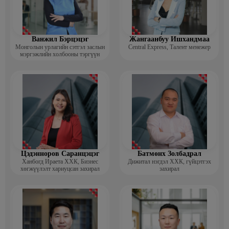
Ванжил Бэрцэцэг
Жангаанбуу Ишхандмаа
Монголын урлагийн сэтгэл заслын
Central Express, Талент менежер
мэргэжлийн холбооны тэргүүн
Цэдэнноров Саранцэцэг
Батмөнх Золбадрал
Ханбогд Ираета ХХК, Бизнес
Дижитал нэгдэл ХХК, гүйцэтгэх
хөгжүүлэлт хариуцсан захирал
захирал