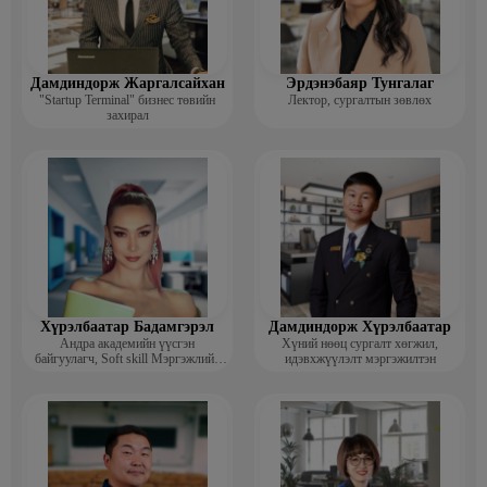
Дамдиндорж Жаргалсайхан
Эрдэнэбаяр Тунгалаг
"Startup Terminal" бизнес төвийн
Лектор, сургалтын зөвлөх
захирал
Хүрэлбаатар Бадамгэрэл
Дамдиндорж Хүрэлбаатар
Андра академийн үүсгэн
Хүний нөөц сургалт хөгжил,
байгуулагч, Soft skill Мэргэжлийн
идэвхжүүлэлт мэргэжилтэн
сургагч багш, Гоо зүйн ментор,
Монголын мисс, Топ модель