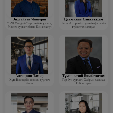
Энхтайван Чинзориг
Цэвээнжав Санжаалхам
“BNI Mongolia” үүсгэн байгуулагч,
Легас Атторнийз хуулийн фирмийн
Мастер сургагч багш, Бизнес көүч
гүйцэтгэх захирал
Алтандөш Тамир
Түмэн-өлзий Бямбатогтох
Хүний нөөцийн зөвлөх, сургагч
Гэр бүл судлаач, Хайрын дархлаа
багш
ТББ захирал