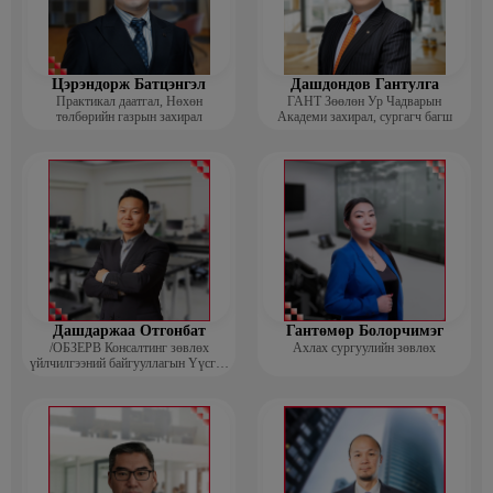
Цэрэндорж Батцэнгэл
Дашдондов Гантулга
Практикал даатгал, Нөхөн
ГАНТ Зөөлөн Ур Чадварын
төлбөрийн газрын захирал
Академи захирал, сургагч багш
Дашдаржаа Отгонбат
Гантөмөр Болорчимэг
/ОБЗЕРВ Консалтинг зөвлөх
Ахлах сургуулийн зөвлөх
үйлчилгээний байгууллагын Үүсгэн
байгуулагч, Гүйцэтгэх захирал/