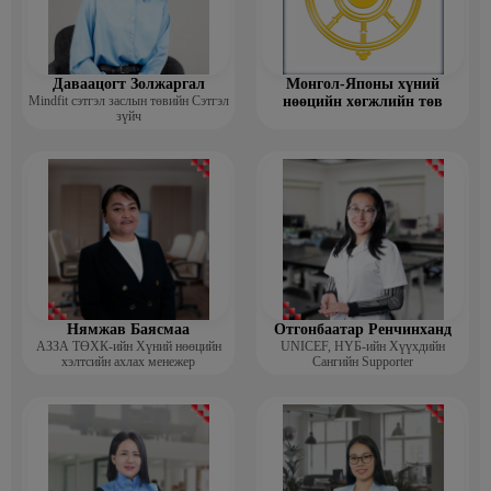
Даваацогт Золжаргал
Монгол-Японы хүний
Mindfit сэтгэл заслын төвийн Сэтгэл
нөөцийн хөгжлийн төв
зүйч
Нямжав Баясмаа
Отгонбаатар Ренчинханд
АЗЗА ТӨХК-ийн Хүний нөөцийн
UNIСЕF, НҮБ-ийн Хүүхдийн
хэлтсийн ахлах менежер
Сангийн Supporter