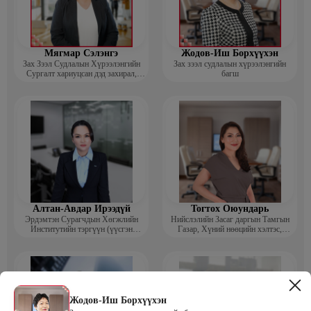
Мягмар Сэлэнгэ
Жодов-Иш Борхүүхэн
Зах Зээл Судлалын Хүрээлэнгийн
Зах зээл судлалын хүрээлэнгийн
Сургалт хариуцсан дэд захирал,
багш
“Экспорт” Академийн багш
Алтан-Авдар Ирээдүй
Тогтох Оюундарь
Эрдэмтэн Сурагчдын Хөгжлийн
Нийслэлийн Засаг даргын Тамгын
Институтийн тэргүүн (үүсгэн
Газар, Хүний нөөцийн хэлтэс,
байгуулагч)
Сургагч багш
Жодов-Иш Борхүүхэн