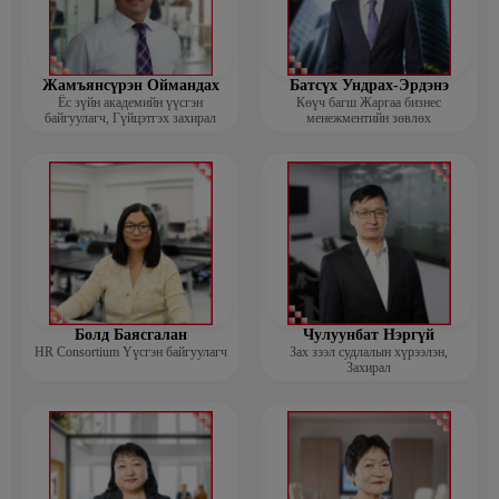
Жамъянсүрэн Оймандах
Батсүх Ундрах-Эрдэнэ
Ёс зүйн академийн үүсгэн
Көүч багш Жаргаа бизнес
байгуулагч, Гүйцэтгэх захирал
менежментийн зөвлөх
Болд Баясгалан
Чулуунбат Нэргүй
HR Consortium Үүсгэн байгуулагч
Зах зээл судлалын хүрээлэн,
Захирал