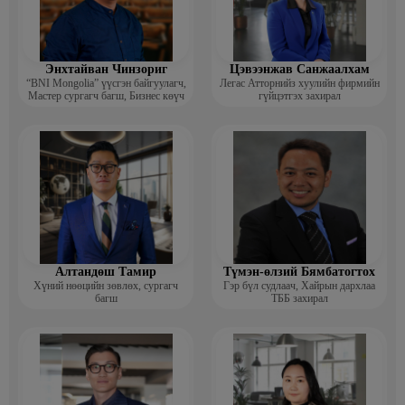
Энхтайван Чинзориг
Цэвээнжав Санжаалхам
“BNI Mongolia” үүсгэн байгуулагч,
Легас Атторнийз хуулийн фирмийн
Мастер сургагч багш, Бизнес көүч
гүйцэтгэх захирал
Алтандөш Тамир
Түмэн-өлзий Бямбатогтох
Хүний нөөцийн зөвлөх, сургагч
Гэр бүл судлаач, Хайрын дархлаа
багш
ТББ захирал