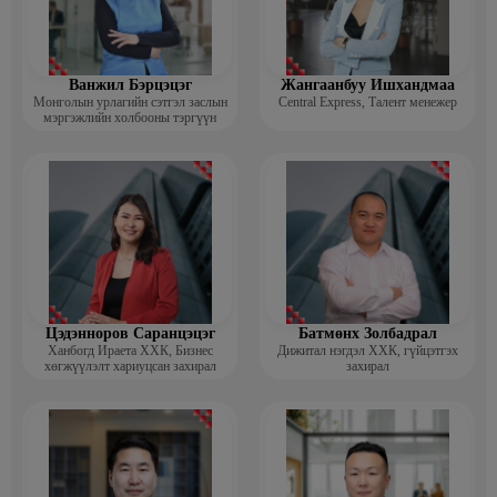
Ванжил Бэрцэцэг
Жангаанбуу Ишхандмаа
Монголын урлагийн сэтгэл заслын
Central Express, Талент менежер
мэргэжлийн холбооны тэргүүн
Цэдэнноров Саранцэцэг
Батмөнх Золбадрал
Ханбогд Ираета ХХК, Бизнес
Дижитал нэгдэл ХХК, гүйцэтгэх
хөгжүүлэлт хариуцсан захирал
захирал