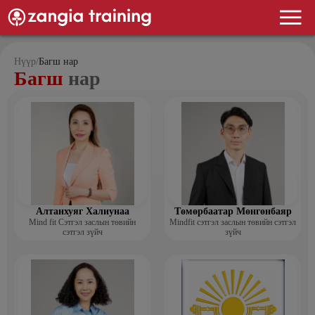
Нүүр
/
Багш нар
Багш
нар
Алтанхуяг Халиунаа
Төмөрбаатар Мөнгөнбаяр
Mind fit Сэтгэл заслын төвийн
Mindfit сэтгэл заслын төвийн сэтгэл
сэтгэл зүйч
зүйч