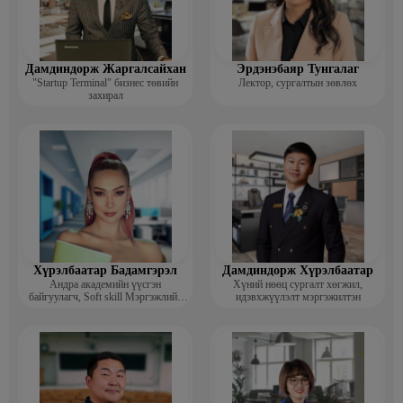
Дамдиндорж Жаргалсайхан
Эрдэнэбаяр Тунгалаг
"Startup Terminal" бизнес төвийн
Лектор, сургалтын зөвлөх
захирал
Хүрэлбаатар Бадамгэрэл
Дамдиндорж Хүрэлбаатар
Андра академийн үүсгэн
Хүний нөөц сургалт хөгжил,
байгуулагч, Soft skill Мэргэжлийн
идэвхжүүлэлт мэргэжилтэн
сургагч багш, Гоо зүйн ментор,
Монголын мисс, Топ модель