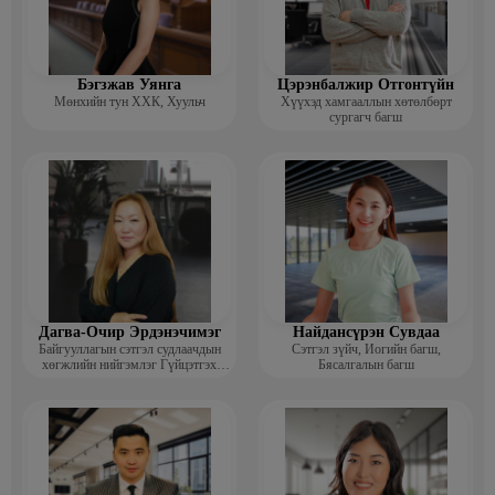
Бэгзжав Уянга
Цэрэнбалжир Отгонтүйн
Мөнхийн тун ХХК, Хуульч
Хүүхэд хамгааллын хөтөлбөрт
сургагч багш
Дагва-Очир Эрдэнэчимэг
Найдансүрэн Сувдаа
Байгууллагын сэтгэл судлаачдын
Сэтгэл зүйч, Иогийн багш,
хөгжлийн нийгэмлэг Гүйцэтгэх
Бясалгалын багш
захирал