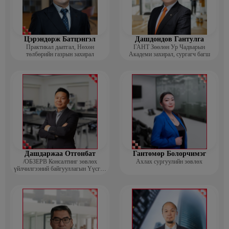
Цэрэндорж Батцэнгэл
Дашдондов Гантулга
Практикал даатгал, Нөхөн
ГАНТ Зөөлөн Ур Чадварын
төлбөрийн газрын захирал
Академи захирал, сургагч багш
Дашдаржаа Отгонбат
Гантөмөр Болорчимэг
/ОБЗЕРВ Консалтинг зөвлөх
Ахлах сургуулийн зөвлөх
үйлчилгээний байгууллагын Үүсгэн
байгуулагч, Гүйцэтгэх захирал/