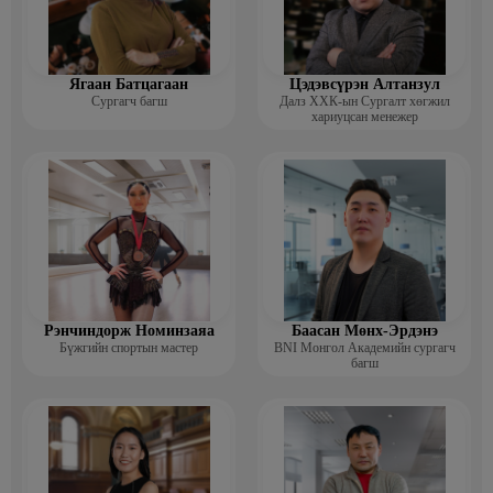
Ягаан Батцагаан
Цэдэвсүрэн Алтанзул
Сургагч багш
Далз ХХК-ын Сургалт хөгжил
хариуцсан менежер
Рэнчиндорж Номинзаяа
Баасан Мөнх-Эрдэнэ
Бүжгийн спортын мастер
BNI Монгол Академийн сургагч
багш