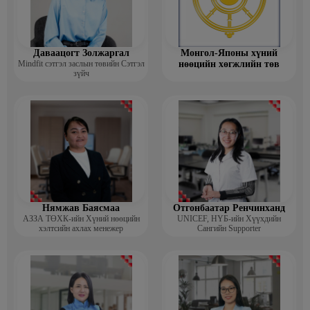
Даваацогт Золжаргал
Монгол-Японы хүний
Mindfit сэтгэл заслын төвийн Сэтгэл
нөөцийн хөгжлийн төв
зүйч
Нямжав Баясмаа
Отгонбаатар Ренчинханд
АЗЗА ТӨХК-ийн Хүний нөөцийн
UNIСЕF, НҮБ-ийн Хүүхдийн
хэлтсийн ахлах менежер
Сангийн Supporter