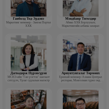
Ажлын туршлага:
- Зах зээл судлалын хүрээлэн Багш
- Монголын үндэсний худалдаа аж үйлдвэрийн танхим
- Худалдаа үйлдвэрийн яамны харьяа Зах зээл судлалын хүрээлэн /
Судлаач, ахлах судлаач, орлогч захирал, багш/
Ганболд Тод-Эрдэнэ
Мэндбаяр Төгөлдөр
- ХБЯ-ны харьяа Худалдаа, нийтийн хоолны үйлдвэрлэл
Маркетинг менежер - Зангиа Портал
Абико ХХК Борлуулалт,
шинжилгээний институт /Эрдэм шинжилгээний ажилтан/
ХХК
Маркетингийн албаны захирал
Дагвадорж Пүрэвсүрэн
Ариунтунгалаг Төрмөнх
МСНЭ-ийн "Ган үзэгтэн" шагналт
Ерөнхий менежер /Азиана Централ
сэтгүүлч, Урлаг судлалын магистр
ресторан, Монголиан гүрмэ энд
катеринг ХХК/