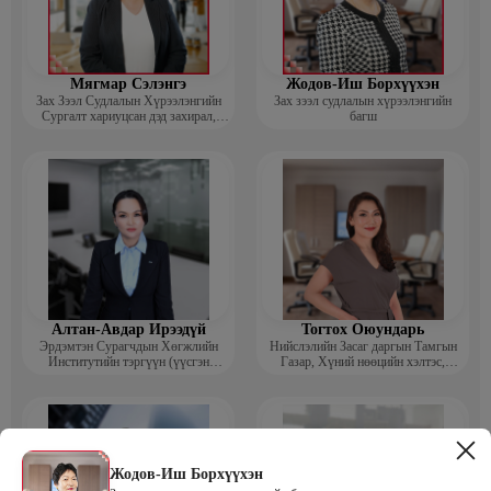
Мягмар Сэлэнгэ
Жодов-Иш Борхүүхэн
Зах Зээл Судлалын Хүрээлэнгийн
Зах зээл судлалын хүрээлэнгийн
Сургалт хариуцсан дэд захирал,
багш
“Экспорт” Академийн багш
Алтан-Авдар Ирээдүй
Тогтох Оюундарь
Эрдэмтэн Сурагчдын Хөгжлийн
Нийслэлийн Засаг даргын Тамгын
Институтийн тэргүүн (үүсгэн
Газар, Хүний нөөцийн хэлтэс,
байгуулагч)
Сургагч багш
Жодов-Иш Борхүүхэн