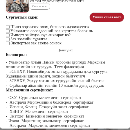
Зах зээл судлалын хүрээлэнгийн багш
Үнэлгээ өгөх
Сургалтын сэдэв:
Үнийн санал авах
Цэдэндамба Нарантуяа
Бээжин Солонгоо
Наран анд консалтинг” ХХК-ийн
Шинэ хэрэглэгч олох, бизнесээ идэвхжүүлэх
Франклинкови Монгол ХХК
Үйлчилгээ өрсөлдөөний гол хэрэгсэл болох нь
Захирал
гүйцэтгэх захирал, Манлайллын
Импорт хийхдээ юуг анхаарах вэ?
трэйнер, олон улсын сургагч багш,
Зах зээлийн судалгаа
сэтгэлзүйч
Экспортын зах зээлээ сонгох
Цааш үзэх
Боловсрол:
- Улаанбаатар хотын Намын хорооны дэргэдэх Марксизм
ленинизмийн их сургууль Түүх философич
- ЗСБНХУ, Новосибирск хотын худалдааны дээд сургууль
Худалдааны эдийн засагч, зохион байгуулагч
- ЗСБНХУ, Эрхүү хотын их сургуулийн хэлний бэлтгэл
- Сүхбаатар аймгийн төвийн 10 жилийн дунд сургууль
Уранбор Сэмбэрүү
Энхбаатар Ичинхорлоо
Мэргэжлийн сертификат:
Прус Центр ХХК-ийн Хяналт
Болор Үйлсийн Үндэс ТББ-ийн
шинжилгээ үнэлгээний дарга
үүсгэн байгуулагч, Зүрх сэтгэлийн
- ОХУ Сургалтын менежмент сертификат
ISO4500; ISO9001 нэгдсэн
карьер сургалтын төвийн нийгмийн
- Австрали Мэргэжилийн боловсрол сертификат
тогтолцооны хэрэгжүүлэгч
ажилтан, сургагч багш
- Испани, Франц Газарзүйн заалт сертификат
- ХБНГУ Менежмент сертификат
- Энэтхэг Бизнесийн зөвлөгөө сертификат
- Итали Маркетинг, компьютер сертификат
- Австрали Маркетинг, менежмент сертификат