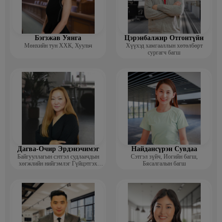
Бэгзжав Уянга
Цэрэнбалжир Отгонтүйн
Мөнхийн тун ХХК, Хуульч
Хүүхэд хамгааллын хөтөлбөрт
сургагч багш
Дагва-Очир Эрдэнэчимэг
Найдансүрэн Сувдаа
Байгууллагын сэтгэл судлаачдын
Сэтгэл зүйч, Иогийн багш,
хөгжлийн нийгэмлэг Гүйцэтгэх
Бясалгалын багш
захирал