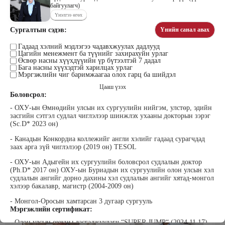
байгуулагч)
Үнэлгээ өгөх
Сургалтын сэдэв:
Үнийн санал авах
Цэдэндамба Нарантуяа
Бээжин Солонгоо
Наран анд консалтинг” ХХК-ийн
Гадаад хэлний мэдлэгээ чадавхжуулах дадлууд
Франклинкови Монгол ХХК
Цагийн менежмент ба түүнийг захирахуйн урлаг
Захирал
гүйцэтгэх захирал, Манлайллын
Өсвөр насны хүүхдүүийн үр бүтээлтэй 7 дадал
трэйнер, олон улсын сургагч багш,
Бага насны хүүхэдтэй харилцах урлаг
сэтгэлзүйч
Мэргэжлийн чиг баримжаагаа олох гарц ба шийдэл
Цааш үзэх
Боловсрол:
- ОХУ-ын Өмнөдийн улсын их сургуулийн нийгэм, улстөр, эдийн
засгийн сэтгэл судлал чиглэлээр шинжлэх ухааны докторын зэрэг
(Sc.D* 2023 он)
- Канадын Конкордиа коллежийг англи хэлийг гадаад сурагчдад
заах арга зүй чиглэлээр (2019 он) TESOL
Уранбор Сэмбэрүү
Энхбаатар Ичинхорлоо
Прус Центр ХХК-ийн Хяналт
Болор Үйлсийн Үндэс ТББ-ийн
- ОХУ-ын Адыгейн их сургуулийн боловсрол судлалын доктор
шинжилгээ үнэлгээний дарга
үүсгэн байгуулагч, Зүрх сэтгэлийн
(Ph.D* 2017 он) ОХУ-ын Буриадын их сургуулийн олон улсын хэл
ISO4500; ISO9001 нэгдсэн
карьер сургалтын төвийн нийгмийн
судлалын ангийг дорно дахины хэл судлалын ангийг хятад-монгол
тогтолцооны хэрэгжүүлэгч
ажилтан, сургагч багш
хэлээр бакалавр, магистр (2004-2009 он)
- Монгол-Оросын хамтарсан 3 дугаар сургууль
Мэргэжлийн сертификат:
- Олон улсын оюуны дасгалжуулагч “SUPER JUMP“ (2024.11.17)