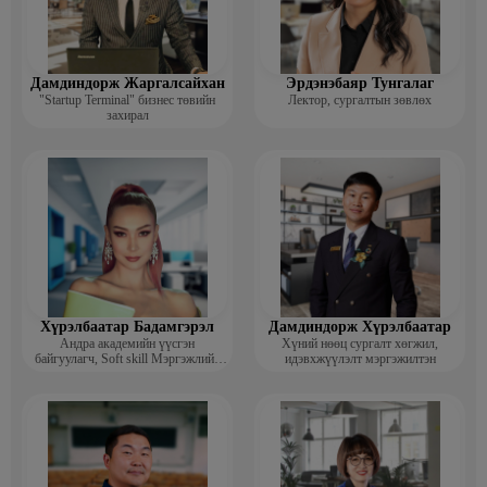
Дамдиндорж Жаргалсайхан
Эрдэнэбаяр Тунгалаг
"Startup Terminal" бизнес төвийн
Лектор, сургалтын зөвлөх
захирал
Хүрэлбаатар Бадамгэрэл
Дамдиндорж Хүрэлбаатар
Андра академийн үүсгэн
Хүний нөөц сургалт хөгжил,
байгуулагч, Soft skill Мэргэжлийн
идэвхжүүлэлт мэргэжилтэн
сургагч багш, Гоо зүйн ментор,
Монголын мисс, Топ модель