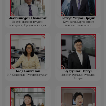
Жамъянсүрэн Оймандах
Батсүх Ундрах-Эрдэнэ
Ёс зүйн академийн үүсгэн
Көүч багш Жаргаа бизнес
байгуулагч, Гүйцэтгэх захирал
менежментийн зөвлөх
Болд Баясгалан
Чулуунбат Нэргүй
HR Consortium Үүсгэн байгуулагч
Зах зээл судлалын хүрээлэн,
Захирал