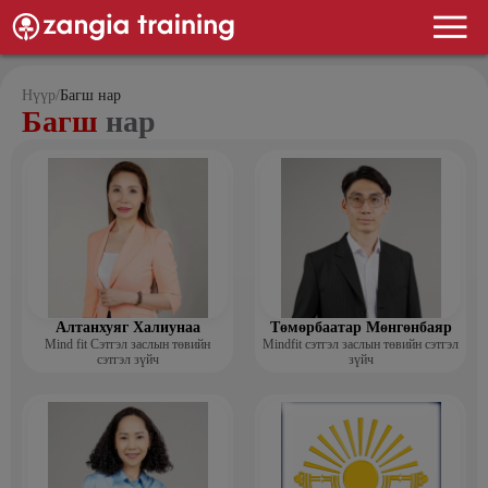
Нүүр
/
Багш нар
Багш
нар
Алтанхуяг Халиунаа
Төмөрбаатар Мөнгөнбаяр
Mind fit Сэтгэл заслын төвийн
Mindfit сэтгэл заслын төвийн сэтгэл
сэтгэл зүйч
зүйч