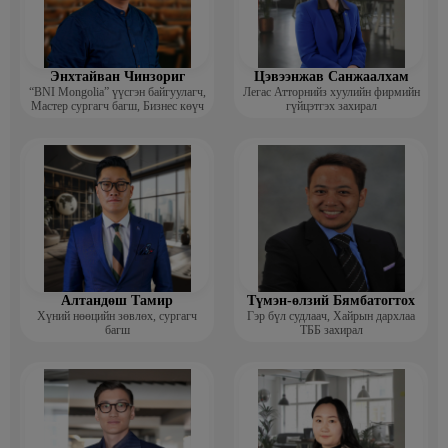
Энхтайван Чинзориг
Цэвээнжав Санжаалхам
“BNI Mongolia” үүсгэн байгуулагч,
Легас Атторнийз хуулийн фирмийн
Мастер сургагч багш, Бизнес көүч
гүйцэтгэх захирал
Алтандөш Тамир
Түмэн-өлзий Бямбатогтох
Хүний нөөцийн зөвлөх, сургагч
Гэр бүл судлаач, Хайрын дархлаа
багш
ТББ захирал