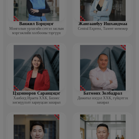
Ванжил Бэрцэцэг
Жангаанбуу Ишхандмаа
Монголын урлагийн сэтгэл заслын
Central Express, Талент менежер
мэргэжлийн холбооны тэргүүн
Цэдэнноров Саранцэцэг
Батмөнх Золбадрал
Ханбогд Ираета ХХК, Бизнес
Дижитал нэгдэл ХХК, гүйцэтгэх
хөгжүүлэлт хариуцсан захирал
захирал