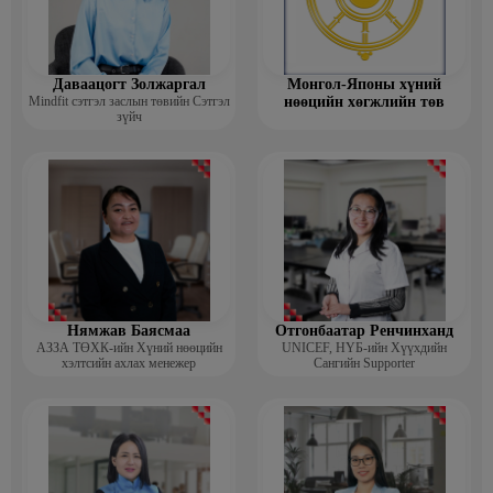
Даваацогт Золжаргал
Монгол-Японы хүний
Mindfit сэтгэл заслын төвийн Сэтгэл
нөөцийн хөгжлийн төв
зүйч
Нямжав Баясмаа
Отгонбаатар Ренчинханд
АЗЗА ТӨХК-ийн Хүний нөөцийн
UNIСЕF, НҮБ-ийн Хүүхдийн
хэлтсийн ахлах менежер
Сангийн Supporter