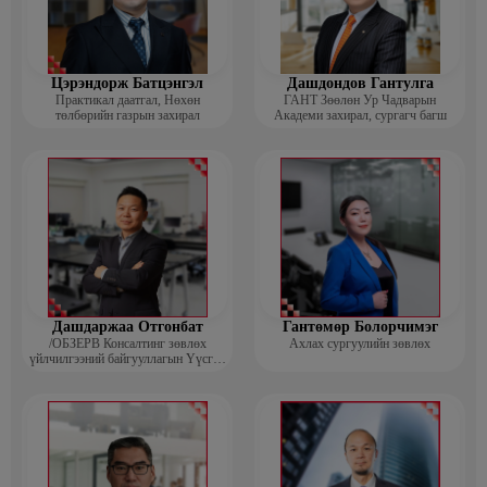
Цэрэндорж Батцэнгэл
Дашдондов Гантулга
Практикал даатгал, Нөхөн
ГАНТ Зөөлөн Ур Чадварын
төлбөрийн газрын захирал
Академи захирал, сургагч багш
Дашдаржаа Отгонбат
Гантөмөр Болорчимэг
/ОБЗЕРВ Консалтинг зөвлөх
Ахлах сургуулийн зөвлөх
үйлчилгээний байгууллагын Үүсгэн
байгуулагч, Гүйцэтгэх захирал/