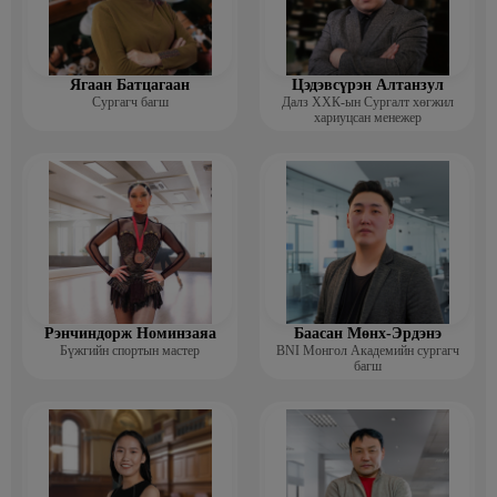
- Орос хэл заах арга зүй (2017.11.07) ОХУ, Улан-Удэ
Ажлын туршлага:
- Эрдэмтэн сурагчдын хөгжлийн институтийн тэргүүн, үүсгэн
байгуулагч (2024)
Ягаан Батцагаан
Цэдэвсүрэн Алтанзул
Сургагч багш
Далз ХХК-ын Сургалт хөгжил
- Боловсролын ерөнхий газрын, Захиргаа удирдлагын газрын
хариуцсан менежер
гадаад харилцаа, төсөл хөтөлбөр, тайлан хариуцсан ахлах
мэргэжилтэн (2022-2024 он)
- Багшийн мэргэжил дээшлүүлэх инситутийн гадаад хэлний багш
нарын мэргэжил дээшлүүлэх сургалт хариуцсан арга зүйч,
мэргэжилтэн (2017-2022)
- Москвагийн их сургуулийн зочин багш, хятад-англи хэлний
сургалт хариуцсан зөвлөх (2021-2022)
- Г.В.Плехановын нэрэмжит ЭЗИС-ийн УБ дахь салбар сургуулийн
декан (2012-2017)
Рэнчиндорж Номинзаяа
Баасан Мөнх-Эрдэнэ
Бүжгийн спортын мастер
BNI Монгол Академийн сургагч
- “СИТИ” их сургуулийн гадаад хэлний тэнхимийн эрхлэгч (2010-
багш
2012)
- Монгол-Оросын хамтарсан 3 дугаар сургуулийн хүний нөөц,
багш (2009-2010)