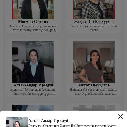
Мягмар Сэлэнгэ
Жодов-Иш Борхүүхэн
Зах Зээл Судлалын Хүрээлэнгийн
Зах зээл судлалын хүрээлэнгийн
Сургалт хариуцсан дэд захирал,
багш
“Экспорт” Академийн багш
Алтан-Авдар Ирээдүй
Тогтох Оюундарь
Эрдэмтэн Сурагчдын Хөгжлийн
Нийслэлийн Засаг даргын Тамгын
Институтийн тэргүүн (үүсгэн
Газар, Хүний нөөцийн хэлтэс,
байгуулагч)
Сургагч багш
Алтан-Авдар Ирээдүй
Эрдэмтэн Сурагчдын Хөгжлийн Институтийн тэргүүн (үүсгэн