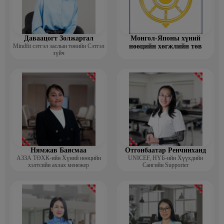
Даваацогт Золжаргал
Монгол-Японы хүний
Mindfit сэтгэл заслын төвийн Сэтгэл
нөөцийн хөгжлийн төв
зүйч
Нямжав Баясмаа
Отгонбаатар Ренчинханд
АЗЗА ТӨХК-ийн Хүний нөөцийн
UNIСЕF, НҮБ-ийн Хүүхдийн
хэлтсийн ахлах менежер
Сангийн Supporter