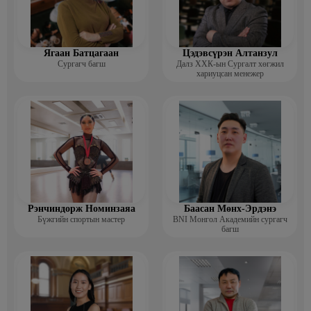
Ягаан Батцагаан
Цэдэвсүрэн Алтанзул
Сургагч багш
Далз ХХК-ын Сургалт хөгжил
хариуцсан менежер
Рэнчиндорж Номинзаяа
Баасан Мөнх-Эрдэнэ
Бүжгийн спортын мастер
BNI Монгол Академийн сургагч
багш