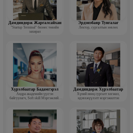
Дамдиндорж Жаргалсайхан
Эрдэнэбаяр Тунгалаг
"Startup Terminal" бизнес төвийн
Лектор, сургалтын зөвлөх
захирал
Хүрэлбаатар Бадамгэрэл
Дамдиндорж Хүрэлбаатар
Андра академийн үүсгэн
Хүний нөөц сургалт хөгжил,
байгуулагч, Soft skill Мэргэжлийн
идэвхжүүлэлт мэргэжилтэн
сургагч багш, Гоо зүйн ментор,
Монголын мисс, Топ модель