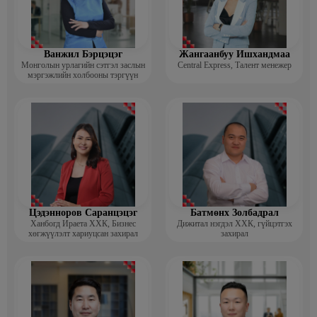
Ванжил Бэрцэцэг
Жангаанбуу Ишхандмаа
Монголын урлагийн сэтгэл заслын
Central Express, Талент менежер
мэргэжлийн холбооны тэргүүн
Цэдэнноров Саранцэцэг
Батмөнх Золбадрал
Ханбогд Ираета ХХК, Бизнес
Дижитал нэгдэл ХХК, гүйцэтгэх
хөгжүүлэлт хариуцсан захирал
захирал