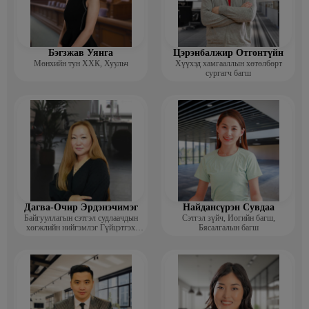
Бэгзжав Уянга
Цэрэнбалжир Отгонтүйн
Мөнхийн тун ХХК, Хуульч
Хүүхэд хамгааллын хөтөлбөрт
сургагч багш
Дагва-Очир Эрдэнэчимэг
Найдансүрэн Сувдаа
Байгууллагын сэтгэл судлаачдын
Сэтгэл зүйч, Иогийн багш,
хөгжлийн нийгэмлэг Гүйцэтгэх
Бясалгалын багш
захирал