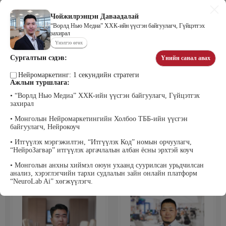
Чойжилрэнцэн Даваадалай
“Ворлд Нью Медиа” ХХК-ийн үүсгэн байгуулагч, Гүйцэтгэх
захирал
Цэдэндамба Нарантуяа
Бээжин Солонгоо
Үнэлгээ өгөх
Наран анд консалтинг” ХХК-ийн
Франклинкови Монгол ХХК
Захирал
гүйцэтгэх захирал, Манлайллын
Сургалтын сэдэв:
Үнийн санал авах
трэйнер, олон улсын сургагч багш,
сэтгэлзүйч
Нейромаркетинг: 1 секундийн стратеги
Ажлын туршлага:
• “Ворлд Нью Медиа” ХХК-ийн үүсгэн байгуулагч, Гүйцэтгэх
захирал
• Монголын Нейромаркетингийн Холбоо ТББ-ийн үүсгэн
байгуулагч, Нейрокоуч
• Итгүүлэх мэргэжилтэн, “Итгүүлэх Код” номын орчуулагч,
“НейроЗагвар” итгүүлэх аргачлалын албан ёсны эрхтэй коуч
Уранбор Сэмбэрүү
Энхбаатар Ичинхорлоо
Прус Центр ХХК-ийн Хяналт
Болор Үйлсийн Үндэс ТББ-ийн
• Монголын анхны хиймэл оюун ухаанд суурилсан урьдчилсан
шинжилгээ үнэлгээний дарга
үүсгэн байгуулагч, Зүрх сэтгэлийн
анализ, хэрэглэгчийн тархи судлалын зайн онлайн платформ
ISO4500; ISO9001 нэгдсэн
карьер сургалтын төвийн нийгмийн
тогтолцооны хэрэгжүүлэгч
ажилтан, сургагч багш
“NeuroLab Ai” хөгжүүлэгч.