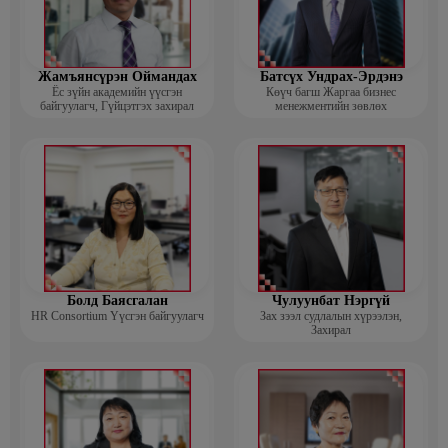
Жамъянсүрэн Оймандах
Батсүх Ундрах-Эрдэнэ
Ёс зүйн академийн үүсгэн
Көүч багш Жаргаа бизнес
байгуулагч, Гүйцэтгэх захирал
менежментийн зөвлөх
Болд Баясгалан
Чулуунбат Нэргүй
HR Consortium Үүсгэн байгуулагч
Зах зээл судлалын хүрээлэн,
Захирал