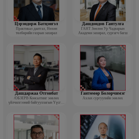
Цэрэндорж Батцэнгэл
Дашдондов Гантулга
Практикал даатгал, Нөхөн
ГАНТ Зөөлөн Ур Чадварын
төлбөрийн газрын захирал
Академи захирал, сургагч багш
Дашдаржаа Отгонбат
Гантөмөр Болорчимэг
/ОБЗЕРВ Консалтинг зөвлөх
Ахлах сургуулийн зөвлөх
үйлчилгээний байгууллагын Үүсгэн
байгуулагч, Гүйцэтгэх захирал/