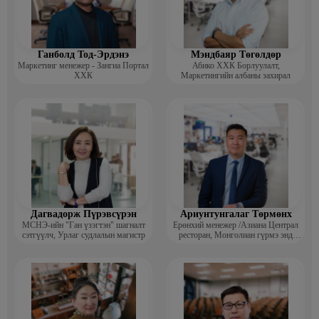
Ганболд Тод-Эрдэнэ
Мэндбаяр Төгөлдөр
Маркетинг менежер - Зангиа Портал
Абико ХХК Борлуулалт,
ХХК
Маркетингийн албаны захирал
Дагвадорж Пүрэвсүрэн
Ариунтунгалаг Төрмөнх
МСНЭ-ийн "Ган үзэгтэн" шагналт
Ерөнхий менежер /Азиана Централ
сэтгүүлч, Урлаг судлалын магистр
ресторан, Монголиан гүрмэ энд
катеринг ХХК/