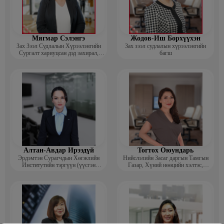
Мягмар Сэлэнгэ
Жодов-Иш Борхүүхэн
Зах Зээл Судлалын Хүрээлэнгийн
Зах зээл судлалын хүрээлэнгийн
Сургалт хариуцсан дэд захирал,
багш
“Экспорт” Академийн багш
Алтан-Авдар Ирээдүй
Тогтох Оюундарь
Эрдэмтэн Сурагчдын Хөгжлийн
Нийслэлийн Засаг даргын Тамгын
Институтийн тэргүүн (үүсгэн
Газар, Хүний нөөцийн хэлтэс,
байгуулагч)
Сургагч багш