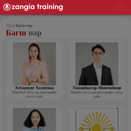
Нүүр
/
Багш нар
Багш
нар
Алтанхуяг Халиунаа
Төмөрбаатар Мөнгөнбаяр
Mind fit Сэтгэл заслын төвийн
Mindfit сэтгэл заслын төвийн сэтгэл
сэтгэл зүйч
зүйч