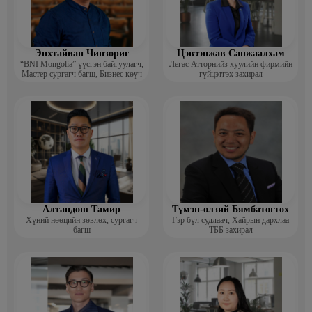
Энхтайван Чинзориг
Цэвээнжав Санжаалхам
“BNI Mongolia” үүсгэн байгуулагч,
Легас Атторнийз хуулийн фирмийн
Мастер сургагч багш, Бизнес көүч
гүйцэтгэх захирал
Алтандөш Тамир
Түмэн-өлзий Бямбатогтох
Хүний нөөцийн зөвлөх, сургагч
Гэр бүл судлаач, Хайрын дархлаа
багш
ТББ захирал