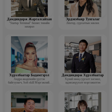
Дамдиндорж Жаргалсайхан
Эрдэнэбаяр Тунгалаг
"Startup Terminal" бизнес төвийн
Лектор, сургалтын зөвлөх
захирал
Хүрэлбаатар Бадамгэрэл
Дамдиндорж Хүрэлбаатар
Андра академийн үүсгэн
Хүний нөөц сургалт хөгжил,
байгуулагч, Soft skill Мэргэжлийн
идэвхжүүлэлт мэргэжилтэн
сургагч багш, Гоо зүйн ментор,
Монголын мисс, Топ модель