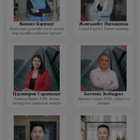
Ванжил Бэрцэцэг
Жангаанбуу Ишхандмаа
Монголын урлагийн сэтгэл заслын
Central Express, Талент менежер
мэргэжлийн холбооны тэргүүн
Цэдэнноров Саранцэцэг
Батмөнх Золбадрал
Ханбогд Ираета ХХК, Бизнес
Дижитал нэгдэл ХХК, гүйцэтгэх
хөгжүүлэлт хариуцсан захирал
захирал