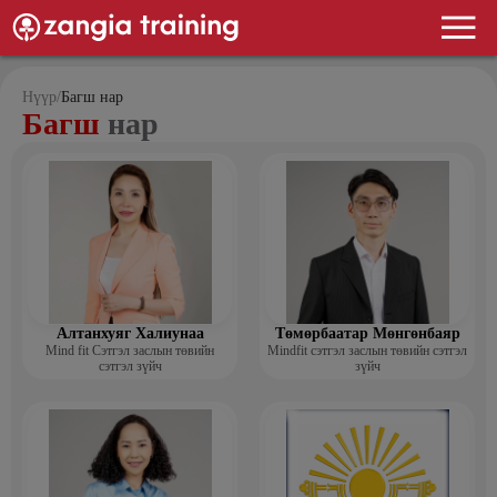
Нүүр
/
Багш нар
Багш
нар
Алтанхуяг Халиунаа
Төмөрбаатар Мөнгөнбаяр
Mind fit Сэтгэл заслын төвийн
Mindfit сэтгэл заслын төвийн сэтгэл
сэтгэл зүйч
зүйч