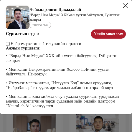
Чойжилрэнцэн Даваадалай
“Ворлд Нью Медиа” ХХК-ийн үүсгэн байгуулагч, Гүйцэтгэх
захирал
Цэдэндамба Нарантуяа
Бээжин Солонгоо
Үнэлгээ өгөх
Наран анд консалтинг” ХХК-ийн
Франклинкови Монгол ХХК
Захирал
гүйцэтгэх захирал, Манлайллын
Сургалтын сэдэв:
Үнийн санал авах
трэйнер, олон улсын сургагч багш,
сэтгэлзүйч
Нейромаркетинг: 1 секундийн стратеги
Ажлын туршлага:
• “Ворлд Нью Медиа” ХХК-ийн үүсгэн байгуулагч, Гүйцэтгэх
захирал
• Монголын Нейромаркетингийн Холбоо ТББ-ийн үүсгэн
байгуулагч, Нейрокоуч
• Итгүүлэх мэргэжилтэн, “Итгүүлэх Код” номын орчуулагч,
“НейроЗагвар” итгүүлэх аргачлалын албан ёсны эрхтэй коуч
Уранбор Сэмбэрүү
Энхбаатар Ичинхорлоо
Прус Центр ХХК-ийн Хяналт
Болор Үйлсийн Үндэс ТББ-ийн
• Монголын анхны хиймэл оюун ухаанд суурилсан урьдчилсан
шинжилгээ үнэлгээний дарга
үүсгэн байгуулагч, Зүрх сэтгэлийн
анализ, хэрэглэгчийн тархи судлалын зайн онлайн платформ
ISO4500; ISO9001 нэгдсэн
карьер сургалтын төвийн нийгмийн
тогтолцооны хэрэгжүүлэгч
ажилтан, сургагч багш
“NeuroLab Ai” хөгжүүлэгч.