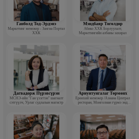
Ганболд Тод-Эрдэнэ
Мэндбаяр Төгөлдөр
Маркетинг менежер - Зангиа Портал
Абико ХХК Борлуулалт,
ХХК
Маркетингийн албаны захирал
Дагвадорж Пүрэвсүрэн
Ариунтунгалаг Төрмөнх
МСНЭ-ийн "Ган үзэгтэн" шагналт
Ерөнхий менежер /Азиана Централ
сэтгүүлч, Урлаг судлалын магистр
ресторан, Монголиан гүрмэ энд
катеринг ХХК/