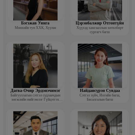
Бэгзжав Уянга
Цэрэнбалжир Отгонтүйн
Мөнхийн тун ХХК, Хуульч
Хүүхэд хамгааллын хөтөлбөрт
сургагч багш
Дагва-Очир Эрдэнэчимэг
Найдансүрэн Сувдаа
Байгууллагын сэтгэл судлаачдын
Сэтгэл зүйч, Иогийн багш,
хөгжлийн нийгэмлэг Гүйцэтгэх
Бясалгалын багш
захирал