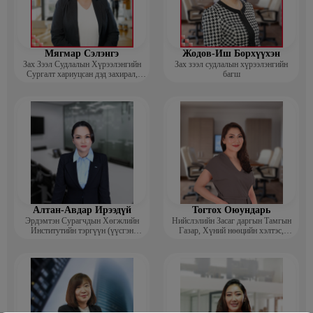
Мягмар Сэлэнгэ
Жодов-Иш Борхүүхэн
Зах Зээл Судлалын Хүрээлэнгийн
Зах зээл судлалын хүрээлэнгийн
Сургалт хариуцсан дэд захирал,
багш
“Экспорт” Академийн багш
Алтан-Авдар Ирээдүй
Тогтох Оюундарь
Эрдэмтэн Сурагчдын Хөгжлийн
Нийслэлийн Засаг даргын Тамгын
Институтийн тэргүүн (үүсгэн
Газар, Хүний нөөцийн хэлтэс,
байгуулагч)
Сургагч багш