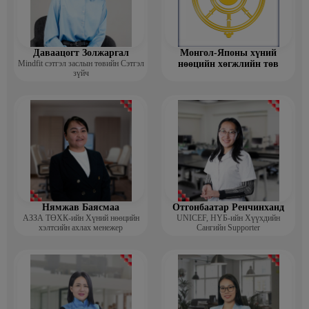
Даваацогт Золжаргал
Монгол-Японы хүний
Mindfit сэтгэл заслын төвийн Сэтгэл
нөөцийн хөгжлийн төв
зүйч
Нямжав Баясмаа
Отгонбаатар Ренчинханд
АЗЗА ТӨХК-ийн Хүний нөөцийн
UNIСЕF, НҮБ-ийн Хүүхдийн
хэлтсийн ахлах менежер
Сангийн Supporter