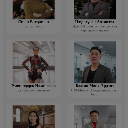
Ягаан Батцагаан
Цэдэвсүрэн Алтанзул
Сургагч багш
Далз ХХК-ын Сургалт хөгжил
хариуцсан менежер
Рэнчиндорж Номинзаяа
Баасан Мөнх-Эрдэнэ
Бүжгийн спортын мастер
BNI Монгол Академийн сургагч
багш