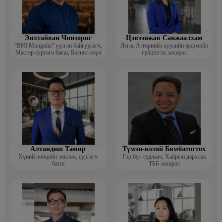
Энхтайван Чинзориг
Цэвээнжав Санжаалхам
“BNI Mongolia” үүсгэн байгуулагч,
Легас Атторнийз хуулийн фирмийн
Мастер сургагч багш, Бизнес көүч
гүйцэтгэх захирал
Алтандөш Тамир
Түмэн-өлзий Бямбатогтох
Хүний нөөцийн зөвлөх, сургагч
Гэр бүл судлаач, Хайрын дархлаа
багш
ТББ захирал