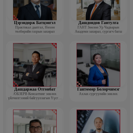
Цэрэндорж Батцэнгэл
Дашдондов Гантулга
Практикал даатгал, Нөхөн
ГАНТ Зөөлөн Ур Чадварын
төлбөрийн газрын захирал
Академи захирал, сургагч багш
Дашдаржаа Отгонбат
Гантөмөр Болорчимэг
/ОБЗЕРВ Консалтинг зөвлөх
Ахлах сургуулийн зөвлөх
үйлчилгээний байгууллагын Үүсгэн
байгуулагч, Гүйцэтгэх захирал/