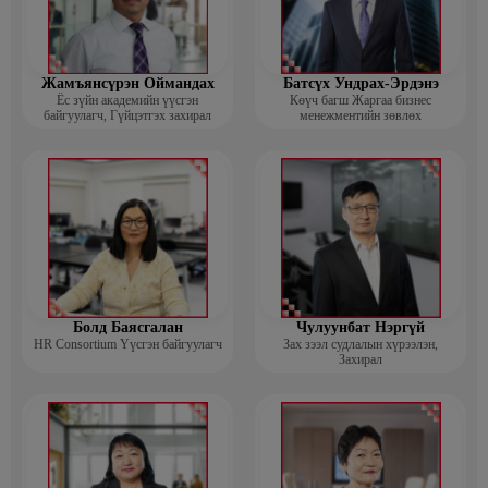
Жамъянсүрэн Оймандах
Батсүх Ундрах-Эрдэнэ
Ёс зүйн академийн үүсгэн
Көүч багш Жаргаа бизнес
байгуулагч, Гүйцэтгэх захирал
менежментийн зөвлөх
Болд Баясгалан
Чулуунбат Нэргүй
HR Consortium Үүсгэн байгуулагч
Зах зээл судлалын хүрээлэн,
Захирал